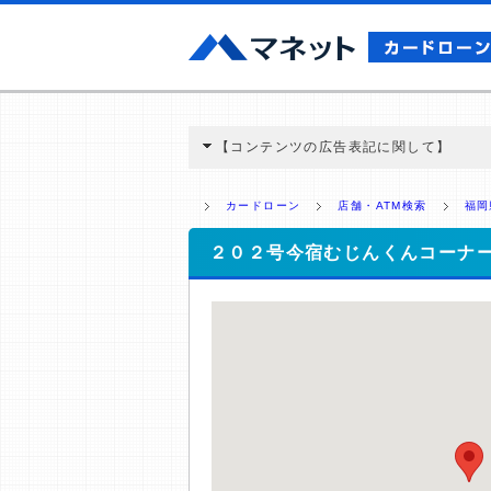
【コンテンツの広告表記に関して】
本コンテンツには、紹介している商品・商材
と弊社に対して企業から紹介報酬が支払われ
カードローン
店舗・ATM検索
福岡
ミ収集などに基づき、公平性を担保した情
>提携企業一覧
２０２号今宿むじんくんコーナ