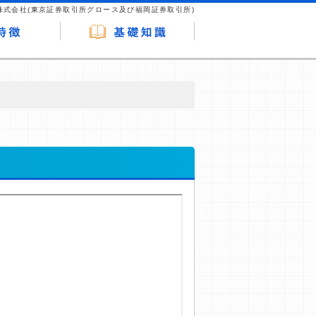
株式会社(東京証券取引所グロース及び福岡証券取引所)
が企業ホームページを訪れ、成約が発生する
はなく、当編集部の調査／ユーザーへの口コ