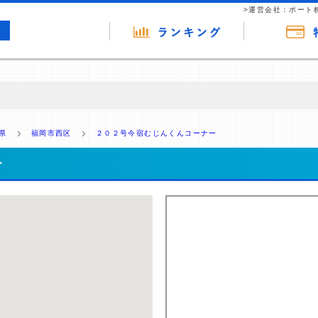
>運営会社：ポート
の広告（リンク）を含む場合があります。 これらの広告を経由して読者
るという収益モデルです。 ただし、特定の商品を根拠なくPRするもので
県
福岡市西区
２０２号今宿むじんくんコーナー
報提供を行っています。
ー