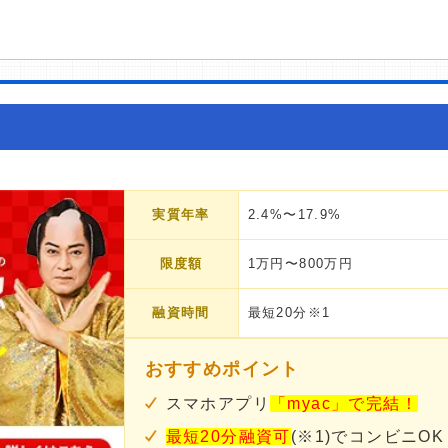
実質年率
2.4%〜17.9%
限度額
1万円〜800万円
融資時間
最短20分※1
おすすめポイント
スマホアプリ
「myac」で完結！
最短20分融資可
(※1)でコンビニOK