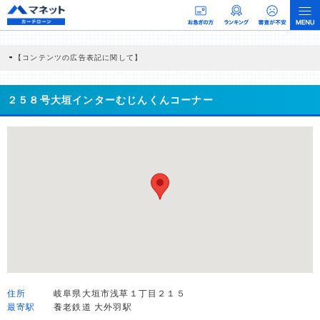
【コンテンツの広告表記に関して】
本コンテンツには、紹介している商品・商材の広告（リンク）を含む場合がありま
す。 これらの広告を経由して読者が企業ホームページを訪れ、成約が発生すると弊
社に対して企業から紹介報酬が支払われるという収益モデルです。 ただし、特定の
２５８号大垣インターむじんくんコーナー
商品を根拠なくPRするものではなく、当編集部の調査／ユーザーへの口コミ収集な
どに基づき、公平性を担保した情報提供を行っています。
>提携企業一覧
住所
岐阜県大垣市浅草１丁目２１５
最寄駅
養老鉄道 大外羽駅