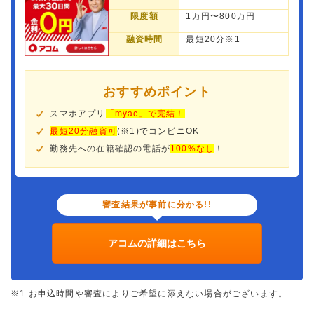
限度額
1万円〜800万円
融資時間
最短20分※1
おすすめポイント
スマホアプリ
「myac」で完結！
最短20分融資可
(※1)でコンビニOK
勤務先への在籍確認の電話が
100%なし
！
審査結果が事前に分かる!!
アコムの詳細はこちら
※1.お申込時間や審査によりご希望に添えない場合がございます。