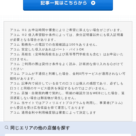
アコム ※1 お申込時間や審査によりご希望に添えない場合がございます。
アコム ※2 借入希望額や条件によっては、身分証明書以外にも収入証明書
が必要となる場合があります。
アコム 勤務先への電話での在籍確認は100％ありません。
アコム 安定した収入があればパート・バイトOK
アコム 高校生（定時制高校生および高等専門学校生も含む）はお申込いた
だけません。
アコム ご利用の際は貸付け条件をよく読み、計画的な借り入れを心がけて
ください
アコム アコムが不適切と判断した場合、金利0円サービスが適用されない可
能性があります。
アコム 記事内で紹介している全ての口コミは個人の感想であり、必ずしも
口コミと同様のサービス提供を保証するものではございません。
アコム 店舗・自動契約機で契約し、明細の確認方法をWEBにした場合、返
済遅延しない場合は郵送物が発生しません。
アコム 当サイトではアフィリエイトプログラムを利用し、事業者(アコム)
から委託を受け広告収益を得て運営しております
アコム 適用金利や利用極度額は審査によって決定します
同じエリアの他の店舗を探す