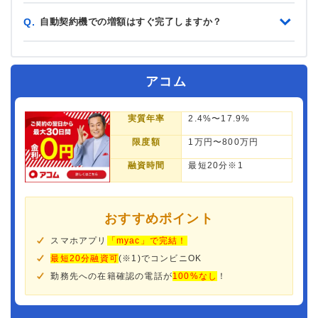
自動契約機での増額はすぐ完了しますか？
Q.
アコム
実質年率
2.4%〜17.9%
限度額
1万円〜800万円
融資時間
最短20分※1
おすすめポイント
スマホアプリ
「myac」で完結！
最短20分融資可
(※1)でコンビニOK
勤務先への在籍確認の電話が
100%なし
！