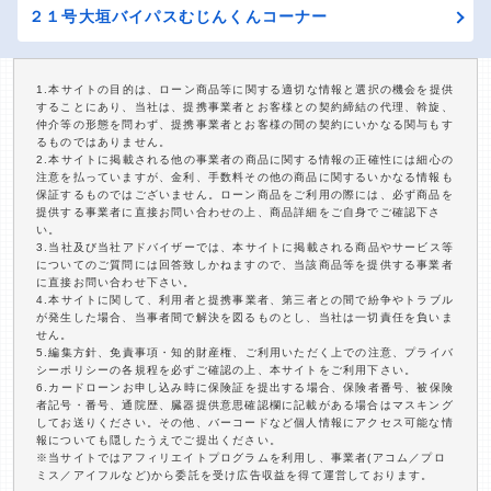
２１号大垣バイパスむじんくんコーナー
1.本サイトの目的は、ローン商品等に関する適切な情報と選択の機会を提供
することにあり、当社は、提携事業者とお客様との契約締結の代理、斡旋、
仲介等の形態を問わず、提携事業者とお客様の間の契約にいかなる関与もす
るものではありません。
2.本サイトに掲載される他の事業者の商品に関する情報の正確性には細心の
注意を払っていますが、金利、手数料その他の商品に関するいかなる情報も
保証するものではございません。ローン商品をご利用の際には、必ず商品を
提供する事業者に直接お問い合わせの上、商品詳細をご自身でご確認下さ
い。
3.当社及び当社アドバイザーでは、本サイトに掲載される商品やサービス等
についてのご質問には回答致しかねますので、当該商品等を提供する事業者
に直接お問い合わせ下さい。
4.本サイトに関して、利用者と提携事業者、第三者との間で紛争やトラブル
が発生した場合、当事者間で解決を図るものとし、当社は一切責任を負いま
せん。
5.編集方針、免責事項・知的財産権、ご利用いただく上での注意、プライバ
シーポリシーの各規程を必ずご確認の上、本サイトをご利用下さい。
6.カードローンお申し込み時に保険証を提出する場合、保険者番号、被保険
者記号・番号、通院歴、臓器提供意思確認欄に記載がある場合はマスキング
してお送りください。その他、バーコードなど個人情報にアクセス可能な情
報についても隠したうえでご提出ください。
※当サイトではアフィリエイトプログラムを利用し、事業者(アコム／プロ
ミス／アイフルなど)から委託を受け広告収益を得て運営しております。