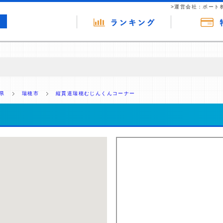
>運営会社：ポート
の広告（リンク）を含む場合があります。 これらの広告を経由して読者
るという収益モデルです。 ただし、特定の商品を根拠なくPRするもので
県
瑞穂市
縦貫道瑞穂むじんくんコーナー
報提供を行っています。