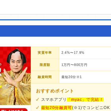
実質年率
2.4%〜17.9%
限度額
1万円〜800万円
融資時間
最短20分※1
おすすめポイント
スマホアプリ
「myac」で完結！
最短20分融資可
(※1)でコンビニOK