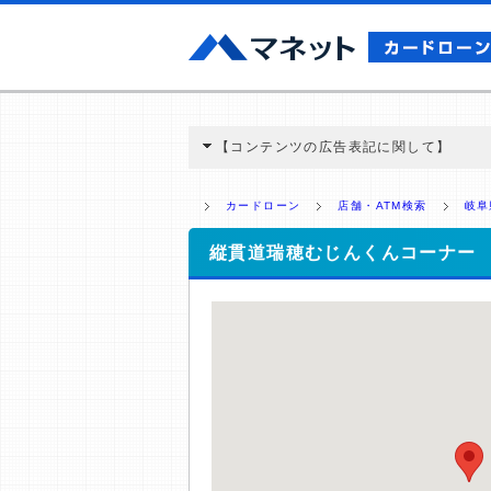
【コンテンツの広告表記に関して】
本コンテンツには、紹介している商品・商材
と弊社に対して企業から紹介報酬が支払われ
カードローン
店舗・ATM検索
岐阜
ミ収集などに基づき、公平性を担保した情
>提携企業一覧
縦貫道瑞穂むじんくんコーナー