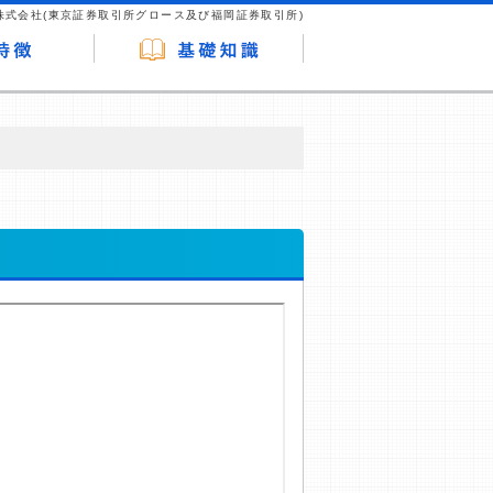
株式会社(東京証券取引所グロース及び福岡証券取引所)
が企業ホームページを訪れ、成約が発生する
はなく、当編集部の調査／ユーザーへの口コ