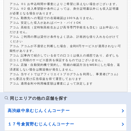
アコム ※1 お申込時間や審査によりご希望に添えない場合がございます。
アコム ※2 借入希望額や条件によっては、身分証明書以外にも収入証明書
が必要となる場合があります。
アコム 勤務先への電話での在籍確認は100％ありません。
アコム 安定した収入があればパート・バイトOK
アコム 高校生（定時制高校生および高等専門学校生も含む）はお申込いた
だけません。
アコム ご利用の際は貸付け条件をよく読み、計画的な借り入れを心がけて
ください
アコム アコムが不適切と判断した場合、金利0円サービスが適用されない可
能性があります。
アコム 記事内で紹介している全ての口コミは個人の感想であり、必ずしも
口コミと同様のサービス提供を保証するものではございません。
アコム 店舗・自動契約機で契約し、明細の確認方法をWEBにした場合、返
済遅延しない場合は郵送物が発生しません。
アコム 当サイトではアフィリエイトプログラムを利用し、事業者(アコム)
から委託を受け広告収益を得て運営しております
アコム 適用金利や利用極度額は審査によって決定します
同じエリアの他の店舗を探す
高渋線中泉むじんくんコーナー
１７号倉賀野むじんくんコーナー