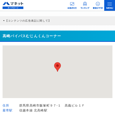
【コンテンツの広告表記に関して】
本コンテンツには、紹介している商品・商材の広告（リンク）を含む場合がありま
す。 これらの広告を経由して読者が企業ホームページを訪れ、成約が発生すると弊
社に対して企業から紹介報酬が支払われるという収益モデルです。 ただし、特定の
高崎バイパスむじんくんコーナー
商品を根拠なくPRするものではなく、当編集部の調査／ユーザーへの口コミ収集な
どに基づき、公平性を担保した情報提供を行っています。
>提携企業一覧
住所
群馬県高崎市飯塚町９７-１ 高義ビル１Ｆ
最寄駅
信越本線 北高崎駅