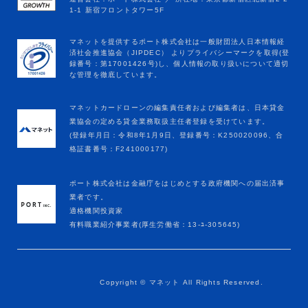
マネットカードローンの編集責任者および編集者は、日本貸金
業協会の定める貸金業務取扱主任者登録を受けています。
(登録年月日：令和8年1月9日、登録番号：K250020096、合
格証書番号：F241000177)
ポート株式会社は金融庁をはじめとする政府機関への届出済事
業者です。
適格機関投資家
有料職業紹介事業者(厚生労働省：13-ﾕ-305645)