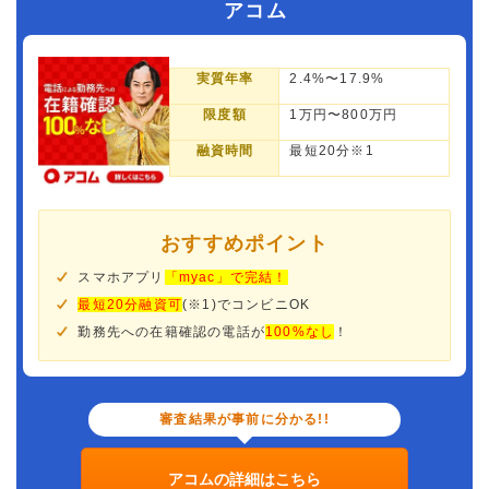
アコム
実質年率
2.4%〜17.9%
限度額
1万円〜800万円
融資時間
最短20分※1
おすすめポイント
スマホアプリ
「myac」で完結！
最短20分融資可
(※1)でコンビニOK
勤務先への在籍確認の電話が
100%なし
！
審査結果が事前に分かる!!
アコムの詳細はこちら