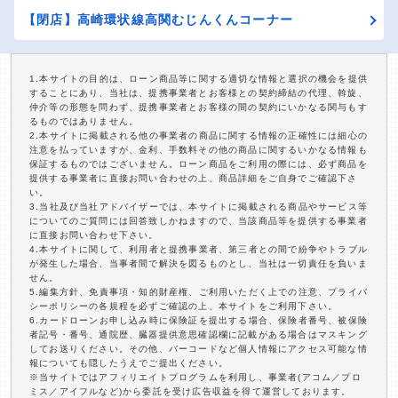
【閉店】高崎環状線高関むじんくんコーナー
1.本サイトの目的は、ローン商品等に関する適切な情報と選択の機会を提供
することにあり、当社は、提携事業者とお客様との契約締結の代理、斡旋、
仲介等の形態を問わず、提携事業者とお客様の間の契約にいかなる関与もす
るものではありません。
2.本サイトに掲載される他の事業者の商品に関する情報の正確性には細心の
注意を払っていますが、金利、手数料その他の商品に関するいかなる情報も
保証するものではございません。ローン商品をご利用の際には、必ず商品を
提供する事業者に直接お問い合わせの上、商品詳細をご自身でご確認下さ
い。
3.当社及び当社アドバイザーでは、本サイトに掲載される商品やサービス等
についてのご質問には回答致しかねますので、当該商品等を提供する事業者
に直接お問い合わせ下さい。
4.本サイトに関して、利用者と提携事業者、第三者との間で紛争やトラブル
が発生した場合、当事者間で解決を図るものとし、当社は一切責任を負いま
せん。
5.編集方針、免責事項・知的財産権、ご利用いただく上での注意、プライバ
シーポリシーの各規程を必ずご確認の上、本サイトをご利用下さい。
6.カードローンお申し込み時に保険証を提出する場合、保険者番号、被保険
者記号・番号、通院歴、臓器提供意思確認欄に記載がある場合はマスキング
してお送りください。その他、バーコードなど個人情報にアクセス可能な情
報についても隠したうえでご提出ください。
※当サイトではアフィリエイトプログラムを利用し、事業者(アコム／プロ
ミス／アイフルなど)から委託を受け広告収益を得て運営しております。