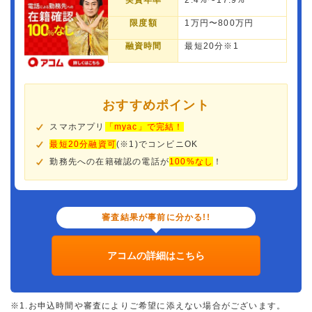
実質年率
2.4%〜17.9%
限度額
1万円〜800万円
融資時間
最短20分※1
おすすめポイント
スマホアプリ
「myac」で完結！
最短20分融資可
(※1)でコンビニOK
勤務先への在籍確認の電話が
100%なし
！
審査結果が事前に分かる!!
アコムの詳細はこちら
※1.お申込時間や審査によりご希望に添えない場合がございます。