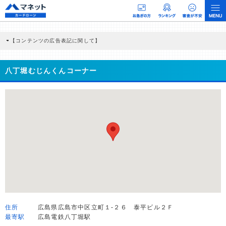
【コンテンツの広告表記に関して】
本コンテンツには、紹介している商品・商材の広告（リンク）を含む場合がありま
す。 これらの広告を経由して読者が企業ホームページを訪れ、成約が発生すると弊
社に対して企業から紹介報酬が支払われるという収益モデルです。 ただし、特定の
八丁堀むじんくんコーナー
商品を根拠なくPRするものではなく、当編集部の調査／ユーザーへの口コミ収集な
どに基づき、公平性を担保した情報提供を行っています。
>提携企業一覧
住所
広島県広島市中区立町１-２６ 泰平ビル２Ｆ
最寄駅
広島電鉄八丁堀駅