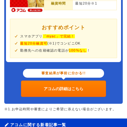
融資時間
最短20分※1
おすすめポイント
スマホアプリ
「myac」で完結！
最短20分融資可
(※1)でコンビニOK
勤務先への在籍確認の電話が
100%なし
！
審査結果が事前に分かる!!
アコムの詳細はこちら
※1.お申込時間や審査によりご希望に添えない場合がございます。
アコムに関する新着記事一覧