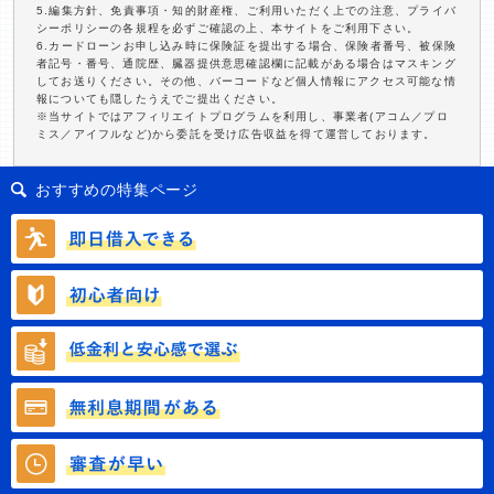
5.編集方針、免責事項・知的財産権、ご利用いただく上での注意、プライバ
シーポリシーの各規程を必ずご確認の上、本サイトをご利用下さい。
6.カードローンお申し込み時に保険証を提出する場合、保険者番号、被保険
者記号・番号、通院歴、臓器提供意思確認欄に記載がある場合はマスキング
してお送りください。その他、バーコードなど個人情報にアクセス可能な情
報についても隠したうえでご提出ください。
※当サイトではアフィリエイトプログラムを利用し、事業者(アコム／プロ
ミス／アイフルなど)から委託を受け広告収益を得て運営しております。
おすすめの特集ページ