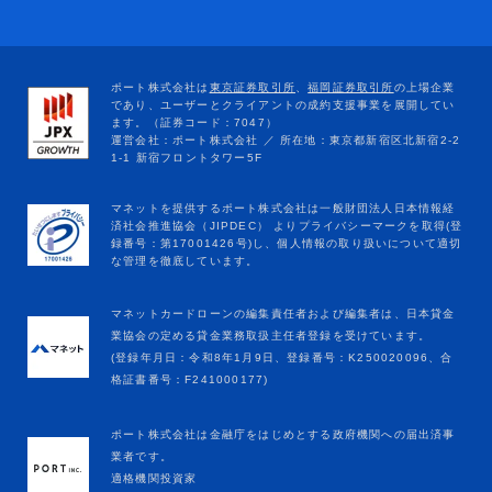
マネットカードローンの編集責任者および編集者は、日本貸金
業協会の定める貸金業務取扱主任者登録を受けています。
(登録年月日：令和8年1月9日、登録番号：K250020096、合
格証書番号：F241000177)
ポート株式会社は金融庁をはじめとする政府機関への届出済事
業者です。
適格機関投資家