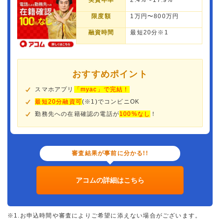
実質年率
2.4%〜17.9%
限度額
1万円〜800万円
融資時間
最短20分※1
おすすめポイント
スマホアプリ
「myac」で完結！
最短20分融資可
(※1)でコンビニOK
勤務先への在籍確認の電話が
100%なし
！
審査結果が事前に分かる!!
アコムの詳細はこちら
※1.お申込時間や審査によりご希望に添えない場合がございます。