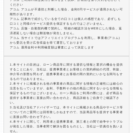
ください
アコム アコムが不適切と判断した場合、金利0円サービスが適用されない可
能性があります。
アコム 記事内で紹介している全ての口コミは個人の感想であり、必ずしも
口コミと同様のサービス提供を保証するものではございません。
アコム 店舗・自動契約機で契約し、明細の確認方法をWEBにした場合、返
済遅延しない場合は郵送物が発生しません。
アコム 当サイトではアフィリエイトプログラムを利用し、事業者(アコム)
から委託を受け広告収益を得て運営しております
アコム 適用金利や利用極度額は審査によって決定します
1.本サイトの目的は、ローン商品等に関する適切な情報と選択の機会を提供
することにあり、当社は、提携事業者とお客様との契約締結の代理、斡旋、
仲介等の形態を問わず、提携事業者とお客様の間の契約にいかなる関与もす
るものではありません。
2.本サイトに掲載される他の事業者の商品に関する情報の正確性には細心の
注意を払っていますが、金利、手数料その他の商品に関するいかなる情報も
保証するものではございません。ローン商品をご利用の際には、必ず商品を
提供する事業者に直接お問い合わせの上、商品詳細をご自身でご確認下さ
い。
3.当社及び当社アドバイザーでは、本サイトに掲載される商品やサービス等
についてのご質問には回答致しかねますので、当該商品等を提供する事業者
に直接お問い合わせ下さい。
4.本サイトに関して、利用者と提携事業者、第三者との間で紛争やトラブル
が発生した場合、当事者間で解決を図るものとし、当社は一切責任を負いま
せん。