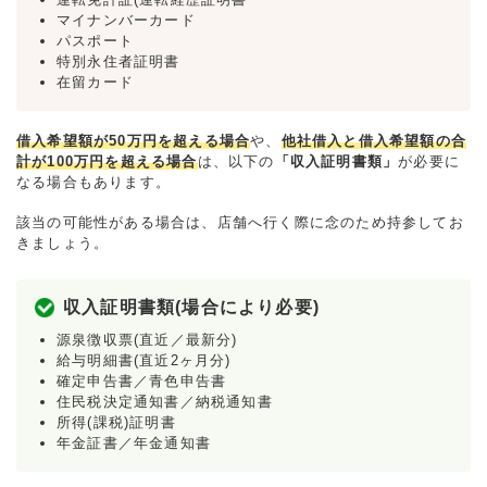
マイナンバーカード
パスポート
特別永住者証明書
在留カード
借入希望額が50万円を超える場合
や、
他社借入と借入希望額の合
計が100万円を超える場合
は、以下の
「収入証明書類」
が必要に
なる場合もあります。
該当の可能性がある場合は、店舗へ行く際に念のため持参してお
きましょう。
収入証明書類(場合により必要)
源泉徴収票(直近／最新分)
給与明細書(直近2ヶ月分)
確定申告書／青色申告書
住民税決定通知書／納税通知書
所得(課税)証明書
年金証書／年金通知書