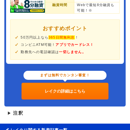
融資時間
Webで最短8分融資も
可能！※
おすすめポイント
50万円以上なら
365日間無利息
！
コンビニATM可能！
アプリでカードレス！
勤務先への電話確認は
一切しません。
まずは無料でカンタン審査！
レイクの詳細はこちら
注釈
▶
レイクに関する新着記事一覧