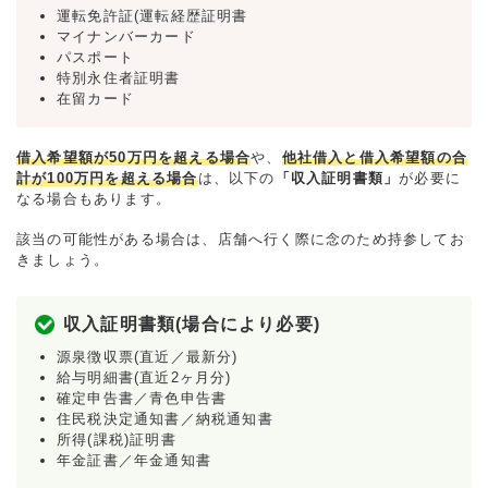
運転免許証(運転経歴証明書
マイナンバーカード
パスポート
特別永住者証明書
在留カード
借入希望額が50万円を超える場合
や、
他社借入と借入希望額の合
計が100万円を超える場合
は、以下の
「収入証明書類」
が必要に
なる場合もあります。
該当の可能性がある場合は、店舗へ行く際に念のため持参してお
きましょう。
収入証明書類(場合により必要)
源泉徴収票(直近／最新分)
給与明細書(直近2ヶ月分)
確定申告書／青色申告書
住民税決定通知書／納税通知書
所得(課税)証明書
年金証書／年金通知書