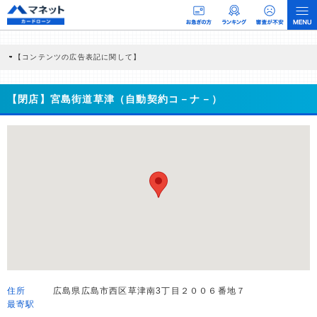
【コンテンツの広告表記に関して】
本コンテンツには、紹介している商品・商材の広告（リンク）を含む場合がありま
す。 これらの広告を経由して読者が企業ホームページを訪れ、成約が発生すると弊
社に対して企業から紹介報酬が支払われるという収益モデルです。 ただし、特定の
【閉店】宮島街道草津（自動契約コ－ナ－）
商品を根拠なくPRするものではなく、当編集部の調査／ユーザーへの口コミ収集な
どに基づき、公平性を担保した情報提供を行っています。
>提携企業一覧
住所
広島県広島市西区草津南3丁目２００６番地７
最寄駅