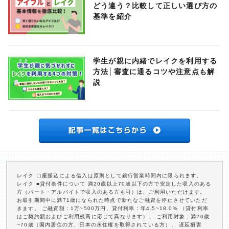
どう違う？比較して正しい選び方の
基準を紹介
学生が親に内緒でレイクを利用する
方法│審査に通るコツや注意点も解
説
レイク 口座振込による借入は原則として銀行営業時間内に限られます。
レイク ■貸付条件について 満20歳以上70歳以下の方で安定した収入のある
方（パート・アルバイトで収入のある方も可）は、ご利用いただけます。
お取引期間中に満71歳になられた時点で新たなご融資を停止させていただ
きます。 ご融資額：1万~500万円、貸付利率：年4.5~18.0% （貸付利率
はご契約額およびご利用残高に応じて異なります）、 ご利用対象：満20歳
~70歳（国内居住の方、日本の永住権を取得されている方）、 遅延損害