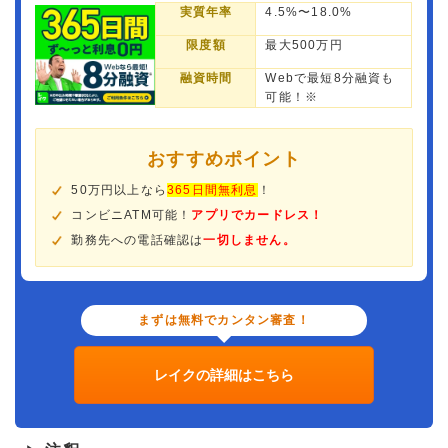
実質年率
4.5%〜18.0%
限度額
最大500万円
融資時間
Webで最短8分融資も
可能！※
おすすめポイント
50万円以上なら
365日間無利息
！
コンビニATM可能！
アプリでカードレス！
勤務先への電話確認は
一切しません。
まずは無料でカンタン審査！
レイクの詳細はこちら