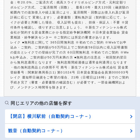
金：年20.0%、ご返済方式：残高スライドリボルビング方式・元利定額リ
ボルビング方式、 ご返済期間（回数）、 最長10年・最大120回（融資額の
範囲内での追加借入や繰上返済により、返済期間・回数はお借入れ及び返済
計画に応じて 変動します）、必要書類：運転免許証（契約額に応じて、レ
イクが必要と判断した場合、 収入証明も提出）、担保・保証人：不要 ※貸
付条件を確認し、借りすぎに注意しましょう。 ※新生フィナンシャル株式
会社が契約する貸金業務にかかる指定紛争解決機関 ※日本貸金業協会 貸金
業相談・紛争解決センター ※ご契約には所定の審査があります。
レイク ■無利息に関して 365日間無利息 ※初めてのご契約 ※Webでお申
込み・ご契約、ご契約額が50万円以上でご契約後59日以内に収入証明書類
の提出とレイクでの登録が完了の方 60日間無利息 ※初めてのご契約 ※We
bお申込み、ご契約額が50万円未満の方 ■無利息の注意点 ・初回契約翌日
から無利息適用となります ・無利息期間経過後は通常金利適用となります
・他の無利息商品との併用不可 商号：新生フィナンシャル株式会社 貸金業
登録番号：関東財務局長(11) 第01024号 日本貸金業協会会員第000003号
レイク 最短即日融資をご希望の場合、21時（日曜日は18時）までのご契約
手続き完了（審査・必要書類の確認含む）が必要です。一部金融機関およ
び、メンテナンス時間等を除きます。
同じエリアの他の店舗を探す
【閉店】横川駅前（自動契約コ－ナ－）
観音（自動契約コ－ナ－）