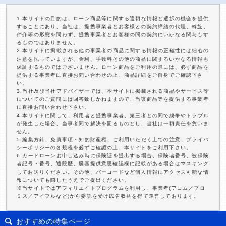
1.本サイトの目的は、ローン商品等に関する適切な情報と選択の機会を提供
することにあり、当社は、提携事業者とお客様との契約締結の代理、斡旋、
仲介等の形態を問わず、提携事業者とお客様の間の契約にいかなる関与もす
るものではありません。
2.本サイトに掲載される他の事業者の商品に関する情報の正確性には細心の
注意を払っていますが、金利、手数料その他の商品に関するいかなる情報も
保証するものではございません。ローン商品をご利用の際には、必ず商品を
提供する事業者に直接お問い合わせの上、商品詳細をご自身でご確認下さ
い。
3.当社及び当社アドバイザーでは、本サイトに掲載される商品やサービス等
についてのご質問には回答致しかねますので、当該商品等を提供する事業者
に直接お問い合わせ下さい。
4.本サイトに関して、利用者と提携事業者、第三者との間で紛争やトラブル
が発生した場合、当事者間で解決を図るものとし、当社は一切責任を負いま
せん。
5.編集方針、免責事項・知的財産権、ご利用いただく上での注意、プライバ
シーポリシーの各規程を必ずご確認の上、本サイトをご利用下さい。
6.カードローンお申し込み時に保険証を提出する場合、保険者番号、被保険
者記号・番号、通院歴、臓器提供意思確認欄に記載がある場合はマスキング
してお送りください。その他、バーコードなど個人情報にアクセス可能な情
報についても隠したうえでご提出ください。
※当サイトではアフィリエイトプログラムを利用し、事業者(アコム／プロ
ミス／アイフルなど)から委託を受け広告収益を得て運営しております。
おすすめの特集ページ