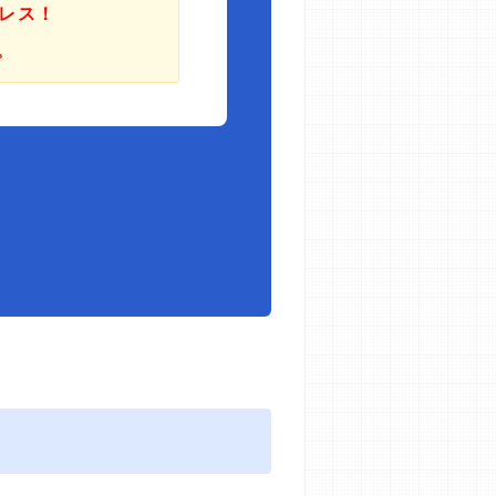
レス！
。