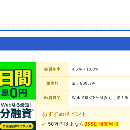
実質年率
4.5%〜18.0%
限度額
最大500万円
融資時間
Webで最短8分融資も可能！※
おすすめポイント
50万円以上なら
365日間無利息
！