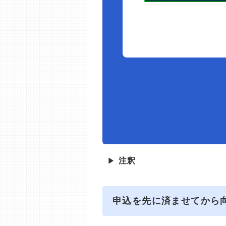
▶
注釈
申込を先に済ませてから