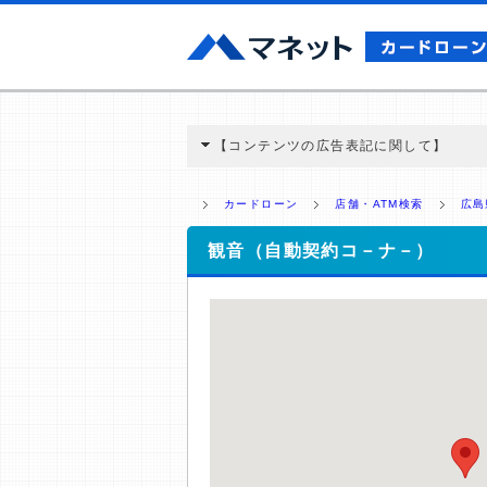
【コンテンツの広告表記に関して】
本コンテンツには、紹介している商品・商材
と弊社に対して企業から紹介報酬が支払われ
カードローン
店舗・ATM検索
広島
ミ収集などに基づき、公平性を担保した情
>提携企業一覧
観音（自動契約コ－ナ－）