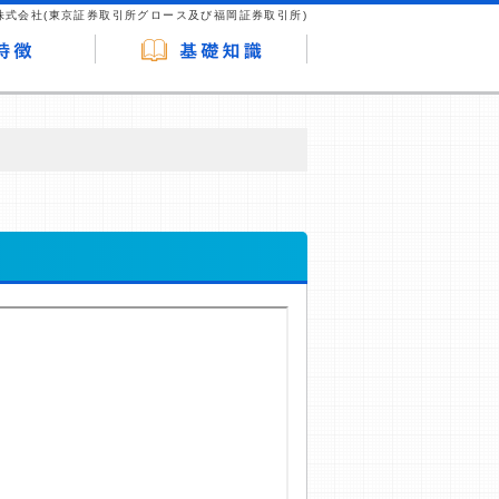
株式会社(東京証券取引所グロース及び福岡証券取引所)
が企業ホームページを訪れ、成約が発生する
はなく、当編集部の調査／ユーザーへの口コ