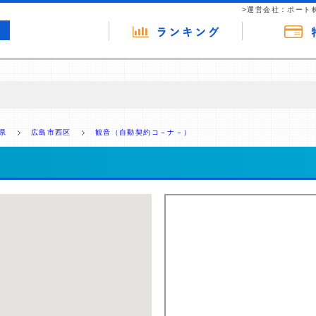
>運営会社：ポート
の広告（リンク）を含む場合があります。 これらの広告を経由して読者
るという収益モデルです。 ただし、特定の商品を根拠なくPRするもので
県
広島市西区
観音（自動契約コ－ナ－）
報提供を行っています。