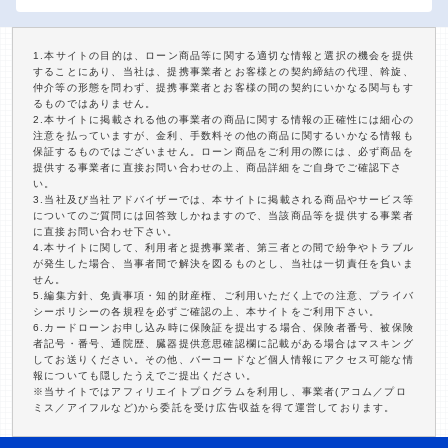
1.本サイトの目的は、ローン商品等に関する適切な情報と選択の機会を提供
することにあり、当社は、提携事業者とお客様との契約締結の代理、斡旋、
仲介等の形態を問わず、提携事業者とお客様の間の契約にいかなる関与もす
るものではありません。
2.本サイトに掲載される他の事業者の商品に関する情報の正確性には細心の
注意を払っていますが、金利、手数料その他の商品に関するいかなる情報も
保証するものではございません。ローン商品をご利用の際には、必ず商品を
提供する事業者に直接お問い合わせの上、商品詳細をご自身でご確認下さ
い。
3.当社及び当社アドバイザーでは、本サイトに掲載される商品やサービス等
についてのご質問には回答致しかねますので、当該商品等を提供する事業者
に直接お問い合わせ下さい。
4.本サイトに関して、利用者と提携事業者、第三者との間で紛争やトラブル
が発生した場合、当事者間で解決を図るものとし、当社は一切責任を負いま
せん。
5.編集方針、免責事項・知的財産権、ご利用いただく上での注意、プライバ
シーポリシーの各規程を必ずご確認の上、本サイトをご利用下さい。
6.カードローンお申し込み時に保険証を提出する場合、保険者番号、被保険
者記号・番号、通院歴、臓器提供意思確認欄に記載がある場合はマスキング
してお送りください。その他、バーコードなど個人情報にアクセス可能な情
報についても隠したうえでご提出ください。
※当サイトではアフィリエイトプログラムを利用し、事業者(アコム／プロ
ミス／アイフルなど)から委託を受け広告収益を得て運営しております。