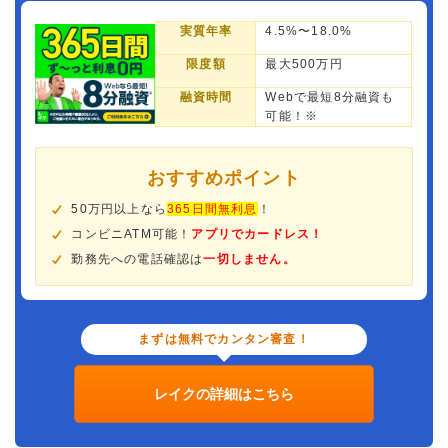
実質年率
4.5%〜18.0%
限度額
最大500万円
融資時間
Webで最短8分融資も
可能！※
おすすめポイント
50万円以上なら
365日間無利息
！
コンビニATM可能！
アプリでカードレス！
勤務先への電話確認は
一切しません。
まずは無料でカンタン審査！
レイクの詳細はこちら