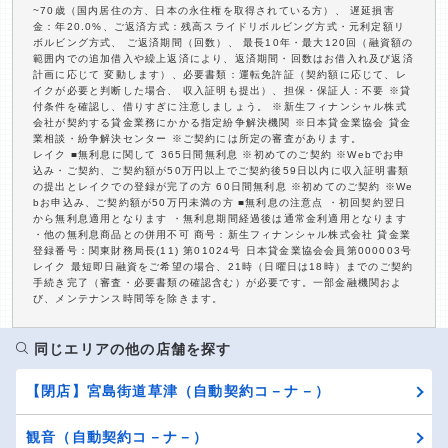
~70歳（国内居住の方、日本の永住権を取得されている方）、 遅延損害
金：年20.0%、ご返済方式：残高スライドリボルビング方式・元利定額リ
ボルビング方式、 ご返済期間（回数）、 最長10年・最大120回（融資額の
範囲内での追加借入や繰上返済により、返済期間・回数はお借入れ及び返済
計画に応じて 変動します）、必要書類：運転免許証（契約額に応じて、レ
イクが必要と判断した場合、 収入証明も提出）、担保・保証人：不要 ※貸
付条件を確認し、借りすぎに注意しましょう。 ※新生フィナンシャル株式
会社が契約する貸金業務にかかる指定紛争解決機関 ※日本貸金業協会 貸金
業相談・紛争解決センター ※ご契約には所定の審査があります。
レイク ■無利息に関して 365日間無利息 ※初めてのご契約 ※Webでお申
込み・ご契約、ご契約額が50万円以上でご契約後59日以内に収入証明書類
の提出とレイクでの登録が完了の方 60日間無利息 ※初めてのご契約 ※We
bお申込み、ご契約額が50万円未満の方 ■無利息の注意点 ・初回契約翌日
から無利息適用となります ・無利息期間経過後は通常金利適用となります
・他の無利息商品との併用不可 商号：新生フィナンシャル株式会社 貸金業
登録番号：関東財務局長(11) 第01024号 日本貸金業協会会員第000003号
レイク 最短即日融資をご希望の場合、21時（日曜日は18時）までのご契約
手続き完了（審査・必要書類の確認含む）が必要です。一部金融機関およ
び、メンテナンス時間等を除きます。
同じエリアの他の店舗を探す
【閉店】宮島街道草津（自動契約コ－ナ－）
観音（自動契約コ－ナ－）