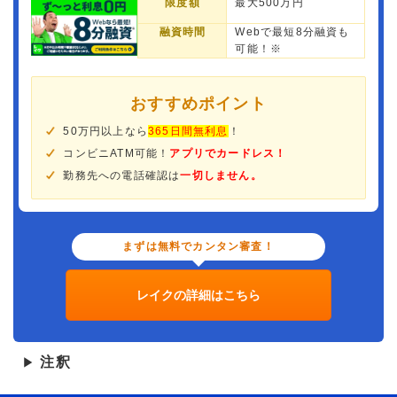
限度額
最大500万円
融資時間
Webで最短8分融資も
可能！※
おすすめポイント
50万円以上なら
365日間無利息
！
コンビニATM可能！
アプリでカードレス！
勤務先への電話確認は
一切しません。
まずは無料でカンタン審査！
レイクの詳細はこちら
注釈
▶