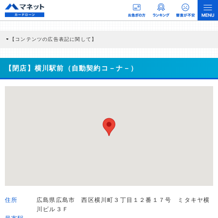
【コンテンツの広告表記に関して】
本コンテンツには、紹介している商品・商材の広告（リンク）を含む場合がありま
す。 これらの広告を経由して読者が企業ホームページを訪れ、成約が発生すると弊
社に対して企業から紹介報酬が支払われるという収益モデルです。 ただし、特定の
【閉店】横川駅前（自動契約コ－ナ－）
商品を根拠なくPRするものではなく、当編集部の調査／ユーザーへの口コミ収集な
どに基づき、公平性を担保した情報提供を行っています。
>提携企業一覧
住所
広島県広島市 西区横川町３丁目１２番１７号 ミタキヤ横
川ビル３Ｆ