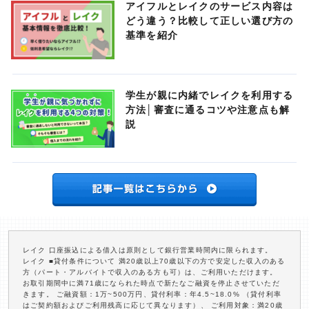
アイフルとレイクのサービス内容は
どう違う？比較して正しい選び方の
基準を紹介
学生が親に内緒でレイクを利用する
方法│審査に通るコツや注意点も解
説
レイク 口座振込による借入は原則として銀行営業時間内に限られます。
レイク ■貸付条件について 満20歳以上70歳以下の方で安定した収入のある
方（パート・アルバイトで収入のある方も可）は、ご利用いただけます。
お取引期間中に満71歳になられた時点で新たなご融資を停止させていただ
きます。 ご融資額：1万~500万円、貸付利率：年4.5~18.0% （貸付利率
はご契約額およびご利用残高に応じて異なります）、 ご利用対象：満20歳