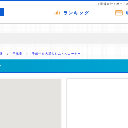
>運営会社：ポート
の広告（リンク）を含む場合があります。 これらの広告を経由して読者
るという収益モデルです。 ただし、特定の商品を根拠なくPRするもので
道
千歳市
千歳中央大通むじんくんコーナー
報提供を行っています。
ー