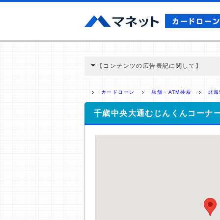
【コンテンツの広告表記に関して】
本コンテンツには、紹介している商品・商材
と弊社に対して企業から紹介報酬が支払われ
カードローン
店舗・ATM検索
北海
ミ収集などに基づき、公平性を担保した情
>提携企業一覧
千歳中央大通むじんくんコーナ