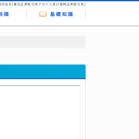
株式会社(東京証券取引所グロース及び福岡証券取引所)
が企業ホームページを訪れ、成約が発生する
はなく、当編集部の調査／ユーザーへの口コ