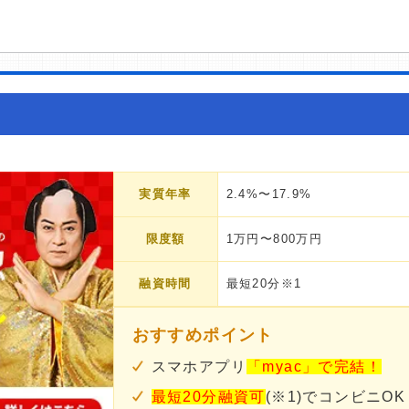
実質年率
2.4%〜17.9%
限度額
1万円〜800万円
融資時間
最短20分※1
おすすめポイント
スマホアプリ
「myac」で完結！
最短20分融資可
(※1)でコンビニOK