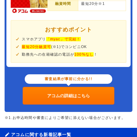
融資時間
最短20分※1
おすすめポイント
スマホアプリ
「myac」で完結！
最短20分融資可
(※1)でコンビニOK
勤務先への在籍確認の電話が
100%なし
！
審査結果が事前に分かる!!
アコムの詳細はこちら
※1.お申込時間や審査によりご希望に添えない場合がございます。
アコムに関する新着記事一覧