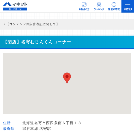
【コンテンツの広告表記に関して】
本コンテンツには、紹介している商品・商材の広告（リンク）を含む場合がありま
す。 これらの広告を経由して読者が企業ホームページを訪れ、成約が発生すると弊
社に対して企業から紹介報酬が支払われるという収益モデルです。 ただし、特定の
【閉店】名寄むじんくんコーナー
商品を根拠なくPRするものではなく、当編集部の調査／ユーザーへの口コミ収集な
どに基づき、公平性を担保した情報提供を行っています。
>提携企業一覧
住所
北海道名寄市西四条南６丁目１８
最寄駅
宗谷本線 名寄駅