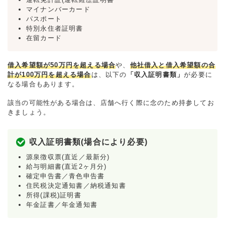
マイナンバーカード
パスポート
特別永住者証明書
在留カード
借入希望額が50万円を超える場合
や、
他社借入と借入希望額の合
計が100万円を超える場合
は、以下の
「収入証明書類」
が必要に
なる場合もあります。
該当の可能性がある場合は、店舗へ行く際に念のため持参してお
きましょう。
収入証明書類(場合により必要)
源泉徴収票(直近／最新分)
給与明細書(直近2ヶ月分)
確定申告書／青色申告書
住民税決定通知書／納税通知書
所得(課税)証明書
年金証書／年金通知書