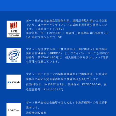
マネットカードローンの編集責任者および編集者は、日本貸金
業協会の定める貸金業務取扱主任者登録を受けています。
(登録年月日：令和8年1月9日、登録番号：K250020096、合
格証書番号：F241000177)
ポート株式会社は金融庁をはじめとする政府機関への届出済事
業者です。
適格機関投資家