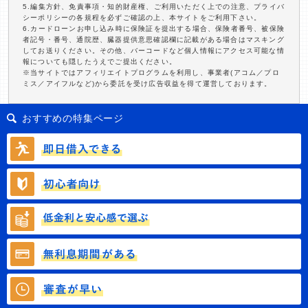
5.編集方針、免責事項・知的財産権、ご利用いただく上での注意、プライバ
シーポリシーの各規程を必ずご確認の上、本サイトをご利用下さい。
6.カードローンお申し込み時に保険証を提出する場合、保険者番号、被保険
者記号・番号、通院歴、臓器提供意思確認欄に記載がある場合はマスキング
してお送りください。その他、バーコードなど個人情報にアクセス可能な情
報についても隠したうえでご提出ください。
※当サイトではアフィリエイトプログラムを利用し、事業者(アコム／プロ
ミス／アイフルなど)から委託を受け広告収益を得て運営しております。
おすすめの特集ページ