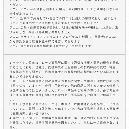
ください
アコム アコムが不適切と判断した場合、金利0円サービスが適用されない可
能性があります。
アコム 記事内で紹介している全ての口コミは個人の感想であり、必ずしも
口コミと同様のサービス提供を保証するものではございません。
アコム 店舗・自動契約機で契約し、明細の確認方法をWEBにした場合、返
済遅延しない場合は郵送物が発生しません。
アコム 当サイトではアフィリエイトプログラムを利用し、事業者(アコム)
から委託を受け広告収益を得て運営しております
アコム 適用金利や利用極度額は審査によって決定します
1.本サイトの目的は、ローン商品等に関する適切な情報と選択の機会を提供
することにあり、当社は、提携事業者とお客様との契約締結の代理、斡旋、
仲介等の形態を問わず、提携事業者とお客様の間の契約にいかなる関与もす
るものではありません。
2.本サイトに掲載される他の事業者の商品に関する情報の正確性には細心の
注意を払っていますが、金利、手数料その他の商品に関するいかなる情報も
保証するものではございません。ローン商品をご利用の際には、必ず商品を
提供する事業者に直接お問い合わせの上、商品詳細をご自身でご確認下さ
い。
3.当社及び当社アドバイザーでは、本サイトに掲載される商品やサービス等
についてのご質問には回答致しかねますので、当該商品等を提供する事業者
に直接お問い合わせ下さい。
4.本サイトに関して、利用者と提携事業者、第三者との間で紛争やトラブル
が発生した場合、当事者間で解決を図るものとし、当社は一切責任を負いま
せん。