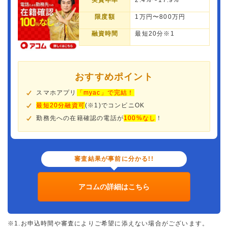
実質年率
2.4%〜17.9%
限度額
1万円〜800万円
融資時間
最短20分※1
おすすめポイント
スマホアプリ
「myac」で完結！
最短20分融資可
(※1)でコンビニOK
勤務先への在籍確認の電話が
100%なし
！
審査結果が事前に分かる!!
アコムの詳細はこちら
※1.お申込時間や審査によりご希望に添えない場合がございます。