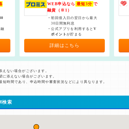
絡
WEB申込なら
最短3分
で
融資（※1）
30
・
初回借入日の翌日から最大
30日間無利息
で融
・
公式アプリを利用すると
V
ポイント
が貯まる
詳細はこちら
に添えない場合がございます。
希望に添えない場合がございます。
た最短時間であり、申込時間や審査状況などにより異なります。
M検索