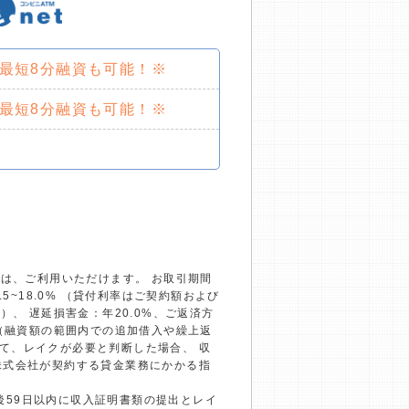
で最短8分融資も可能！※
で最短8分融資も可能！※
）は、ご利用いただけます。 お取引期間
~18.0% （貸付利率はご契約額および
、 遅延損害金：年20.0%、ご返済方
回（融資額の範囲内での追加借入や繰上返
て、レイクが必要と判断した場合、 収
株式会社が契約する貸金業務にかかる指
約後59日以内に収入証明書類の提出とレイ