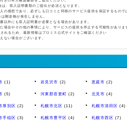
真付きの本人確認書類をご提出ください。
場合は、収入証明書類のご提出が必須となります。
個人の感想であり、必ずしも口コミと同様のサービス提供を保証するもので
合は郵送物が発生しません。
明書以外にも収入証明書が必要となる場合があります。
した場合やその他の事情により、サービスの提供を停止する可能性がありま
更されるため、最新情報はプロミス公式サイトをご確認ください
添えない場合がございます。
市
(1)
岩見沢市
(2)
恵庭市
(2)
市
(5)
河東郡音更町
(2)
北見市
(4)
市厚別区
(2)
札幌市北区
(11)
札幌市清田区
(4)
市手稲区
(3)
札幌市豊平区
(4)
札幌市西区
(7)