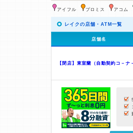
アイフル
プロミス
アコム
レイクの店舗・ATM一覧
店舗名
【閉店】東室蘭（自動契約コ－ナ