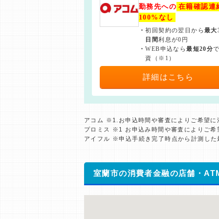
勤務先への
在籍確認連
100%なし
・
初回契約の翌日から
最大
日間
利息が0円
・
WEB申込なら
最短20分
資（※1）
詳細はこちら
アコム ※1.お申込時間や審査によりご希望
プロミス ※1 お申込み時間や審査によりご
アイフル ※申込手続き完了時点から計測し
室蘭市の消費者金融の店舗・AT