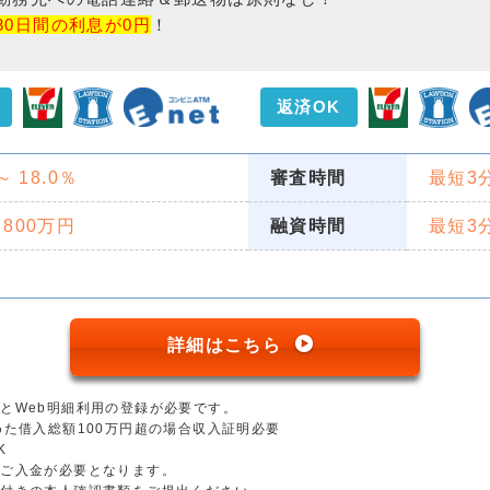
30日間の利息が0円
！
返済OK
 ～ 18.0％
審査時間
最短3
 800万円
融資時間
最短3
詳細はこちら
とWeb明細利用の登録が必要です。
めた借入総額100万円超の場合収入証明必要
K
のご入金が必要となります。