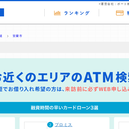
>運営会社：ポート
道
室蘭市
の広告（リンク）を含む場合があります。 これらの広告を経由して読者
るという収益モデルです。 ただし、特定の商品を根拠なくPRするもので
報提供を行っています。
2
プロミス