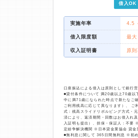
借入OK
実施年率
4.5
借入限度額
最大
収入証明書
原則
口座振込による借入は原則として銀行
■貸付条件について 満20歳以上70
中に満71歳になられた時点で新たなご融
ご利用残高に応じて異なります）、 ご利
式：残高スライドリボルビング方式・元
済により、返済期間・回数はお借入れ及
入証明も提出）、担保・保証人：不要 
定紛争解決機関 ※日本貸金業協会 貸
■無利息に関して 365日間無利息 ※