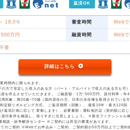
返済OK
 ～ 18.0％
審査時間
Web
 500万円
融資時間
Web
不要
詳細はこちら
営業時間内に限られます。
歳以下の方で安定した収入のある方（パート・アルバイトで収入のある方も可
資を停止させていただきます。 ご融資額：1万~500万円、貸付利率：年4.5
用対象：満20歳~70歳（国内居住の方、日本の永住権を取得されている方）
利定額リボルビング方式、 ご返済期間（回数）、 最長10年・最大120
び返済計画に応じて 変動します）、必要書類：運転免許証（契約額に応じ
※貸付条件を確認し、借りすぎに注意しましょう。 ※新生フィナンシャル
金業相談・紛争解決センター ※ご契約には所定の審査があります。
初めてのご契約 ※Webでお申込み・ご契約、ご契約額が50万円以上でご契