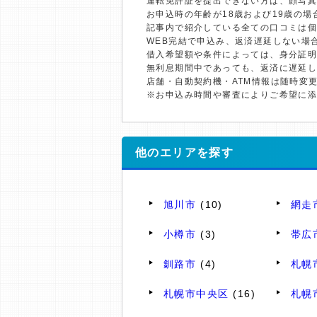
運転免許証を提出できない方は、顔写
お申込時の年齢が18歳および19歳の
記事内で紹介している全ての口コミは
WEB完結で申込み、返済遅延しない場
借入希望額や条件によっては、身分証
無利息期間中であっても、返済に遅延
店舗・自動契約機・ATM情報は随時変
※お申込み時間や審査によりご希望に
他のエリアを探す
旭川市
(10)
網走
小樽市
(3)
帯広
釧路市
(4)
札幌
札幌市中央区
(16)
札幌