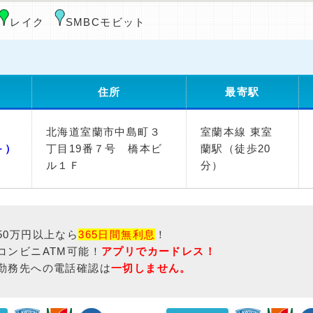
レイク
SMBCモビット
住所
最寄駅
北海道室蘭市中島町３
室蘭本線 東室
－）
丁目19番７号 橋本ビ
蘭駅（徒歩20
ル１Ｆ
分）
50万円以上なら
365日間無利息
！
コンビニATM可能！
アプリでカードレス！
勤務先への電話確認は
一切しません。