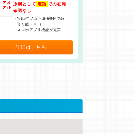
原則として
電話
での在籍
確認なし
・
WEB申込なら
最短9分
で融
資可能（※1）
・
スマホアプリ
機能が充実
詳細はこちら