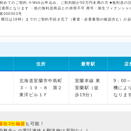
※初めてのご契約 ※Webお申込み、ご契約額が50万円未満の方 ■無利息
利適用となります ・他の無利息商品との併用不可 商号：新生フィナンシャ
第000003号
日曜日は18時）までのご契約手続き完了（審査・必要書類の確認含む）が
住所
最寄駅
店
北海道室蘭市中島町
室蘭本線 東
9：00
３－１９－８ 第２
室蘭駅（徒
機によ
東洋ビル１Ｆ
歩19分）
なりま
最短3分融資
も可能！
勤務先への電話連絡＆郵送物は原則なし！