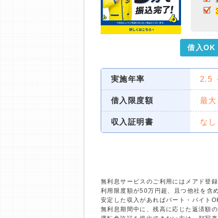
借入OK
実施年率
2.5
借入限度額
最大
収入証明書
なし
無利息サービスのご利用にはメアド登録
利用限度額が50万円超、且つ他社を含
安定した収入があればパート・バイトO
無利息期間中に、残高に応じた返済額