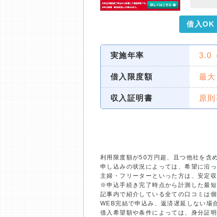
借入OK
実施年率
3.0
借入限度額
最大
収入証明書
原則
利用限度額が50万円超、且つ他社を含
申し込みの状況によっては、希望に沿
主婦・フリーターといった方は、安定
※申込手続き完了時点から計測した最
記事内で紹介している全ての口コミは
WEB完結で申込み、返済遅延しない場
借入希望額や条件によっては、身分証