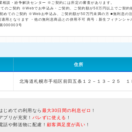
金業相談・紛争解決センター ※ご契約には所定の審査があります。
初めてのご契約 ※Webでお申込み・ご契約、ご契約額が50万円以上でご契
※初めてのご契約 ※Webお申込み、ご契約額が50万円未満の方 ■無利息
利適用となります ・他の無利息商品との併用不可 商号：新生フィナンシャ
第000003号
住所
北海道札幌市手稲区前田五条１２－１３－２５ １
はじめての利用なら
最大30日間の利息ゼロ
！
アプリが充実！
バレずに使える
！
電話や郵送物に配慮！
顧客満足度が高い
！