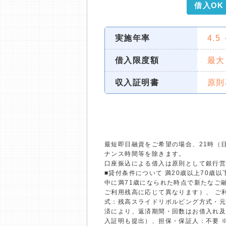
借入OK
実施年率
4.5
借入限度額
最大
収入証明書
原則
最短即日融資をご希望の場合、21時（
ナンス時間等を除きます。
口座振込による借入は原則として銀行
■貸付条件について 満20歳以上70
中に満71歳になられた時点で新たなご融
ご利用残高に応じて異なります）、 ご利
式：残高スライドリボルビング方式・元
済により、返済期間・回数はお借入れ及
入証明も提出）、担保・保証人：不要 