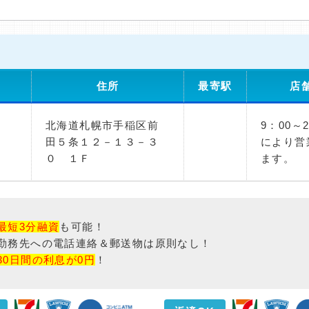
住所
最寄駅
店
北海道札幌市手稲区前
9：00～
田５条１２－１３－３
により営
０ １Ｆ
ます。
最短3分融資
も可能！
勤務先への電話連絡＆郵送物は原則なし！
30日間の利息が0円
！