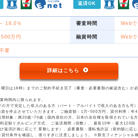
返済OK
 ～ 18.0％
審査時間
Web
 500万円
融資時間
Web
不要
詳細はこちら
日曜日は18時）までのご契約手続き完了（審査・必要書類の確認含む）が
営業時間内に限られます。
歳以下の方で安定した収入のある方（パート・アルバイトで収入のある方も可
資を停止させていただきます。 ご融資額：1万~500万円、貸付利率：年4.5
用対象：満20歳~70歳（国内居住の方、日本の永住権を取得されている方）
利定額リボルビング方式、 ご返済期間（回数）、 最長10年・最大120
び返済計画に応じて 変動します）、必要書類：運転免許証（契約額に応じ
※貸付条件を確認し、借りすぎに注意しましょう。 ※新生フィナンシャル