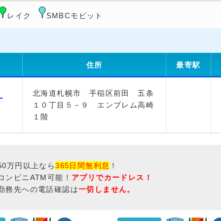
レイク
SMBCモビット
住所
最寄駅
北海道札幌市 手稲区前田 五条
ナ
１０丁目５－９ エンブレム高崎
１階
50万円以上なら
365日間無利息
！
コンビニATM可能！
アプリでカードレス！
勤務先への電話確認は
一切しません。