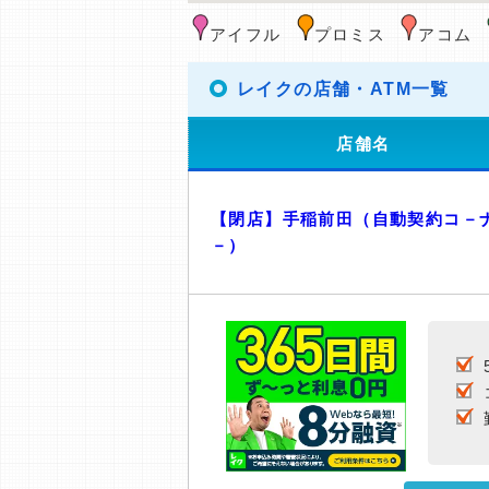
アイフル
プロミス
アコム
レイクの店舗・ATM一覧
店舗名
【閉店】手稲前田（自動契約コ－
－）