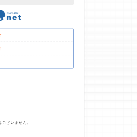
分
分
はございません。