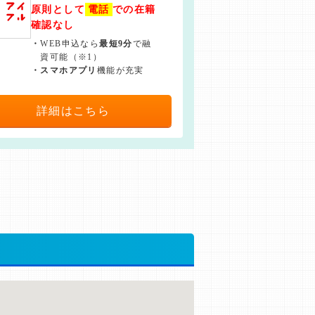
原則として
電話
での在籍
確認なし
・
WEB申込なら
最短9分
で融
資可能（※1）
・
スマホアプリ
機能が充実
詳細はこちら