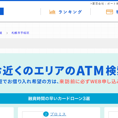
>運営会社：ポート
道
札幌市手稲区
の広告（リンク）を含む場合があります。 これらの広告を経由して読者
るという収益モデルです。 ただし、特定の商品を根拠なくPRするもので
報提供を行っています。
2
プロミス