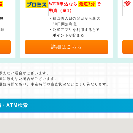
絡
WEB申込なら
最短3分
で
融資（※1）
30
・
初回借入日の翌日から最大
30日間無利息
で融
・
公式アプリを利用すると
V
ポイント
が貯まる
詳細はこちら
に添えない場合がございます。
希望に添えない場合がございます。
た最短時間であり、申込時間や審査状況などにより異なります。
・ATM検索