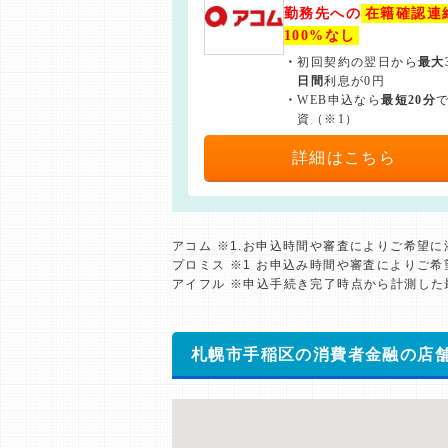
勤務先への
在籍確認連
100%なし
・
初回契約の翌日から
最大
日間
利息が0円
・
WEB申込なら
最短20分
資（※1）
詳細はこちら
アコム ※1.お申込時間や審査によりご希望
プロミス ※1 お申込み時間や審査によりご
アイフル ※申込手続き完了時点から計測し
札幌市手稲区の消費者金融の店舗