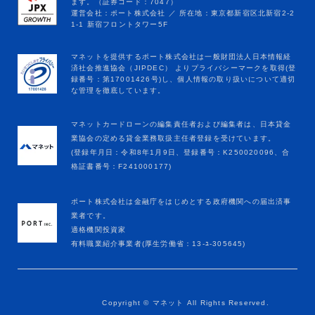
マネットカードローンの編集責任者および編集者は、日本貸金
業協会の定める貸金業務取扱主任者登録を受けています。
(登録年月日：令和8年1月9日、登録番号：K250020096、合
格証書番号：F241000177)
ポート株式会社は金融庁をはじめとする政府機関への届出済事
業者です。
適格機関投資家
有料職業紹介事業者(厚生労働省：13-ﾕ-305645)