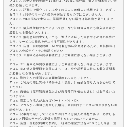
プロミス お申込時の年齢が18歳および19歳の場合は、収入証明書類のご提
出が必須となります。
プロミス 記事内で紹介している全ての口コミは個人の感想であり、必ずし
も口コミと同様のサービス提供を保証するものではございません。
プロミス WEB完結で申込み、返済遅延しない場合は郵送物が発生しませ
ん。
プロミス 借入希望額や条件によっては、身分証明書以外にも収入証明書が
必要となる場合があります。
プロミス 無利息期間中であっても、返済に遅延した場合やその他の事情に
より、サービスの提供を停止する可能性があります。
プロミス 店舗・自動契約機・ATM情報は随時変更されるため、最新情報は
プロミス公式サイトをご確認ください
プロミス ※お申込み時間や審査によりご希望に添えない場合がございま
す。
アコム ※1 お申込時間や審査によりご希望に添えない場合がございます。
アコム ※2 借入希望額や条件によっては、身分証明書以外にも収入証明書
が必要となる場合があります。
アコム 勤務先への電話での在籍確認は100％ありません。
アコム ご利用の際は貸付け条件をよく読み、計画的な借り入れを心がけて
ください
アコム 高校生（定時制高校生および高等専門学校生も含む）はお申込いた
だけません。
アコム 安定した収入があればパート・バイトOK
アコム アコムが不適切と判断した場合、金利0円サービスが適用されない可
能性があります。
アコム 記事内で紹介している全ての口コミは個人の感想であり、必ずしも
口コミと同様のサービス提供を保証するものではございません。
アコム 店舗・自動契約機で契約し、明細の確認方法をWEBにした場合、返