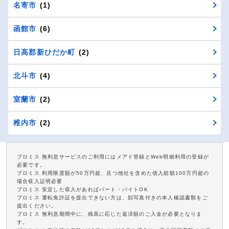
名寄市
(1)
函館市
(6)
日高郡新ひだか町
(2)
北斗市
(4)
室蘭市
(2)
稚内市
(2)
プロミス 無利息サービスのご利用にはメアド登録とWeb明細利用の登録が
必要です。
プロミス 利用限度額が50万円超、且つ他社を含めた借入総額100万円超の
場合収入証明必要
プロミス 安定した収入があればパート・バイトOK
プロミス 運転免許証を提出できない方は、顔写真付きの本人確認書類をご
提出ください。
プロミス 無利息期間中に、残高に応じた返済額のご入金が必要となりま
す。