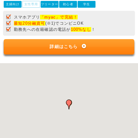
主婦向け
女性専用
フリーター
初心者
学生
スマホアプリ
「myac」で完結！
最短20分融資可
(※1)でコンビニOK
勤務先への在籍確認の電話が
100%なし
！
詳細はこちら