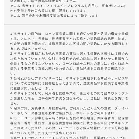
済遅延しない場合は郵送物が発生しません。
アコム 当サイトではアフィリエイトプログラムを利用し、事業者(アコム)
から委託を受け広告収益を得て運営しております
アコム 適用金利や利用極度額は審査によって決定します
1.本サイトの目的は、ローン商品等に関する適切な情報と選択の機会を提供
することにあり、当社は、提携事業者とお客様との契約締結の代理、斡旋、
仲介等の形態を問わず、提携事業者とお客様の間の契約にいかなる関与もす
るものではありません。
2.本サイトに掲載される他の事業者の商品に関する情報の正確性には細心の
注意を払っていますが、金利、手数料その他の商品に関するいかなる情報も
保証するものではございません。ローン商品をご利用の際には、必ず商品を
提供する事業者に直接お問い合わせの上、商品詳細をご自身でご確認下さ
い。
3.当社及び当社アドバイザーでは、本サイトに掲載される商品やサービス等
についてのご質問には回答致しかねますので、当該商品等を提供する事業者
に直接お問い合わせ下さい。
4.本サイトに関して、利用者と提携事業者、第三者との間で紛争やトラブル
が発生した場合、当事者間で解決を図るものとし、当社は一切責任を負いま
せん。
5.編集方針、免責事項・知的財産権、ご利用いただく上での注意、プライバ
シーポリシーの各規程を必ずご確認の上、本サイトをご利用下さい。
6.カードローンお申し込み時に保険証を提出する場合、保険者番号、被保険
者記号・番号、通院歴、臓器提供意思確認欄に記載がある場合はマスキング
してお送りください。その他、バーコードなど個人情報にアクセス可能な情
報についても隠したうえでご提出ください。
※当サイトではアフィリエイトプログラムを利用し、事業者(アコム／プロ