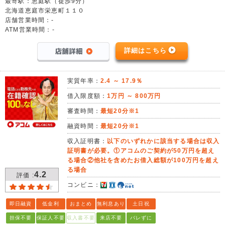
最寄駅：恵庭駅（徒歩9分）
北海道恵庭市栄恵町１１０
店舗営業時間：-
ATM営業時間：-
詳細はこちら
実質年率：
2.4 ～ 17.9％
借入限度額：
1万円 ～ 800万円
審査時間：
最短20分※1
融資時間：
最短20分※1
収入証明書：
以下のいずれかに該当する場合は収入
証明書が必要。①アコムのご契約が50万円を超え
る場合②他社を含めたお借入総額が100万円を超え
る場合
4.2
評価 :
コンビニ：
即日融資
低金利
おまとめ
無利息あり
土日祝
担保不要
保証人不要
収入書不要
来店不要
バレずに