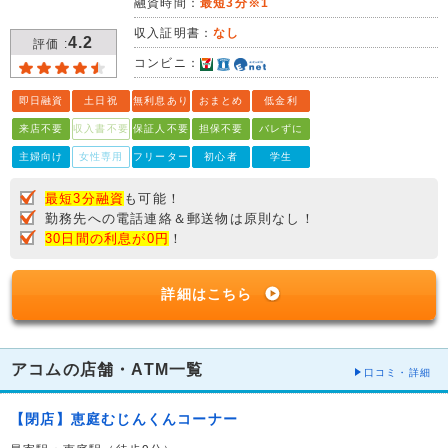
融資時間：
最短3分※1
収入証明書：
なし
4.2
評価 :
コンビニ：
即日融資
土日祝
無利息あり
おまとめ
低金利
来店不要
収入書不要
保証人不要
担保不要
バレずに
主婦向け
女性専用
フリーター
初心者
学生
最短3分融資
も可能！
勤務先への電話連絡＆郵送物は原則なし！
30日間の利息が0円
！
詳細はこちら
アコムの店舗・ATM一覧
口コミ・詳細
【閉店】恵庭むじんくんコーナー