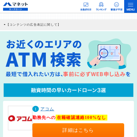
【コンテンツの広告表記に関して】
本コンテンツには、紹介している商品・商材の広告（リンク）を含む場合がありま
す。 これらの広告を経由して読者が企業ホームページを訪れ、成約が発生すると弊
社に対して企業から紹介報酬が支払われるという収益モデルです。 ただし、特定の
商品を根拠なくPRするものではなく、当編集部の調査／ユーザーへの口コミ収集な
どに基づき、公平性を担保した情報提供を行っています。
>提携企業一覧
1
アコム
勤務先への
在籍確認連絡100%なし
詳細はこちら