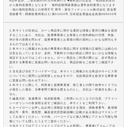
bお申込み、ご契約額が50万円未満の方 ■無利息の注意点 ・初回契約翌日
から無利息適用となります ・無利息期間経過後は通常金利適用となります
・他の無利息商品との併用不可 商号：新生フィナンシャル株式会社 貸金業
登録番号：関東財務局長(11) 第01024号 日本貸金業協会会員第000003号
1.本サイトの目的は、ローン商品等に関する適切な情報と選択の機会を提供
することにあり、当社は、提携事業者とお客様との契約締結の代理、斡旋、
仲介等の形態を問わず、提携事業者とお客様の間の契約にいかなる関与もす
るものではありません。
2.本サイトに掲載される他の事業者の商品に関する情報の正確性には細心の
注意を払っていますが、金利、手数料その他の商品に関するいかなる情報も
保証するものではございません。ローン商品をご利用の際には、必ず商品を
提供する事業者に直接お問い合わせの上、商品詳細をご自身でご確認下さ
い。
3.当社及び当社アドバイザーでは、本サイトに掲載される商品やサービス等
についてのご質問には回答致しかねますので、当該商品等を提供する事業者
に直接お問い合わせ下さい。
4.本サイトに関して、利用者と提携事業者、第三者との間で紛争やトラブル
が発生した場合、当事者間で解決を図るものとし、当社は一切責任を負いま
せん。
5.編集方針、免責事項・知的財産権、ご利用いただく上での注意、プライバ
シーポリシーの各規程を必ずご確認の上、本サイトをご利用下さい。
6.カードローンお申し込み時に保険証を提出する場合、保険者番号、被保険
者記号・番号、通院歴、臓器提供意思確認欄に記載がある場合はマスキング
してお送りください。その他、バーコードなど個人情報にアクセス可能な情
報についても隠したうえでご提出ください。
※当サイトではアフィリエイトプログラムを利用し、事業者(アコム／プロ