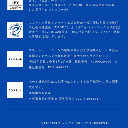
マネットカードローンの編集責任者および編集者は、日本貸金
業協会の定める貸金業務取扱主任者登録を受けています。
(登録年月日：令和8年1月9日、登録番号：K250020096、合
格証書番号：F241000177)
ポート株式会社は金融庁をはじめとする政府機関への届出済事
業者です。
適格機関投資家
有料職業紹介事業者(厚生労働省：13-ﾕ-305645)