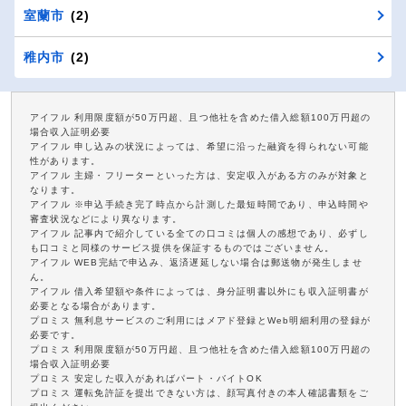
室蘭市
(2)
稚内市
(2)
アイフル 利用限度額が50万円超、且つ他社を含めた借入総額100万円超の
場合収入証明必要
アイフル 申し込みの状況によっては、希望に沿った融資を得られない可能
性があります。
アイフル 主婦・フリーターといった方は、安定収入がある方のみが対象と
なります。
アイフル ※申込手続き完了時点から計測した最短時間であり、申込時間や
審査状況などにより異なります。
アイフル 記事内で紹介している全ての口コミは個人の感想であり、必ずし
も口コミと同様のサービス提供を保証するものではございません。
アイフル WEB完結で申込み、返済遅延しない場合は郵送物が発生しませ
ん。
アイフル 借入希望額や条件によっては、身分証明書以外にも収入証明書が
必要となる場合があります。
プロミス 無利息サービスのご利用にはメアド登録とWeb明細利用の登録が
必要です。
プロミス 利用限度額が50万円超、且つ他社を含めた借入総額100万円超の
場合収入証明必要
プロミス 安定した収入があればパート・バイトOK
プロミス 運転免許証を提出できない方は、顔写真付きの本人確認書類をご