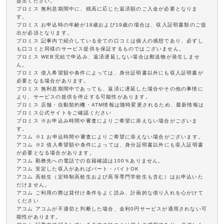
提出ください。
プロミス 無利息期間中に、残高に応じた返済額のご入金が必要となりま
す。
プロミス お申込時の年齢が18歳および19歳の場合は、収入証明書類のご提
出が必須となります。
プロミス 記事内で紹介している全ての口コミは個人の感想であり、必ずし
も口コミと同様のサービス提供を保証するものではございません。
プロミス WEB完結で申込み、返済遅延しない場合は郵送物が発生しませ
ん。
プロミス 借入希望額や条件によっては、身分証明書以外にも収入証明書が
必要となる場合があります。
プロミス 無利息期間中であっても、返済に遅延した場合やその他の事情に
より、サービスの提供を停止する可能性があります。
プロミス 店舗・自動契約機・ATM情報は随時変更されるため、最新情報は
プロミス公式サイトをご確認ください
プロミス ※お申込み時間や審査によりご希望に添えない場合がございま
す。
アコム ※1 お申込時間や審査によりご希望に添えない場合がございます。
アコム ※2 借入希望額や条件によっては、身分証明書以外にも収入証明書
が必要となる場合があります。
アコム 勤務先への電話での在籍確認は100％ありません。
アコム 安定した収入があればパート・バイトOK
アコム 高校生（定時制高校生および高等専門学校生も含む）はお申込いた
だけません。
アコム ご利用の際は貸付け条件をよく読み、計画的な借り入れを心がけて
ください
アコム アコムが不適切と判断した場合、金利0円サービスが適用されない可
能性があります。