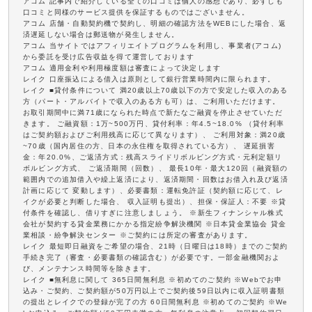
アコム 記事内で紹介している全ての口コミは個人の感想であり、必ずしも
口コミと同様のサービス提供を保証するものではございません。
アコム 店舗・自動契約機で契約し、明細の確認方法をWEBにした場合、返
済遅延しない場合は郵送物が発生しません。
アコム 当サイトではアフィリエイトプログラムを利用し、事業者(アコム)
から委託を受け広告収益を得て運営しております
アコム 適用金利や利用極度額は審査によって決定します
レイク 口座振込による借入は原則として銀行営業時間内に限られます。
レイク ■貸付条件について 満20歳以上70歳以下の方で安定した収入のある
方（パート・アルバイトで収入のある方も可）は、ご利用いただけます。
お取引期間中に満71歳になられた時点で新たなご融資を停止させていただ
きます。 ご融資額：1万~500万円、貸付利率：年4.5~18.0% （貸付利率
はご契約額およびご利用残高に応じて異なります）、 ご利用対象：満20歳
~70歳（国内居住の方、日本の永住権を取得されている方）、 遅延損害
金：年20.0%、ご返済方式：残高スライドリボルビング方式・元利定額リ
ボルビング方式、 ご返済期間（回数）、 最長10年・最大120回（融資額の
範囲内での追加借入や繰上返済により、返済期間・回数はお借入れ及び返済
計画に応じて 変動します）、必要書類：運転免許証（契約額に応じて、レ
イクが必要と判断した場合、 収入証明も提出）、担保・保証人：不要 ※貸
付条件を確認し、借りすぎに注意しましょう。 ※新生フィナンシャル株式
会社が契約する貸金業務にかかる指定紛争解決機関 ※日本貸金業協会 貸金
業相談・紛争解決センター ※ご契約には所定の審査があります。
レイク 最短即日融資をご希望の場合、21時（日曜日は18時）までのご契約
手続き完了（審査・必要書類の確認含む）が必要です。一部金融機関およ
び、メンテナンス時間等を除きます。
レイク ■無利息に関して 365日間無利息 ※初めてのご契約 ※Webでお申
込み・ご契約、ご契約額が50万円以上でご契約後59日以内に収入証明書類
の提出とレイクでの登録が完了の方 60日間無利息 ※初めてのご契約 ※We