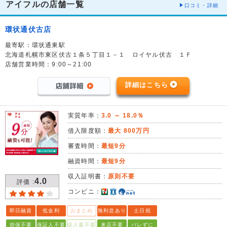
アイフルの店舗一覧
口コミ・詳細
環状通伏古店
最寄駅：環状通東駅
北海道札幌市東区伏古１条５丁目１－１ ロイヤル伏古 １Ｆ
店舗営業時間：9:00～21:00
詳細はこちら
実質年率：
3.0 ～ 18.0％
借入限度額：
最大 800万円
審査時間：
最短9分
融資時間：
最短9分
収入証明書：
原則不要
4.0
評価 :
コンビニ：
即日融資
低金利
おまとめ
無利息あり
土日祝
担保不要
保証人不要
収入書不要
来店不要
バレずに