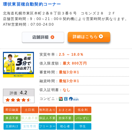
環状東苗穂自動契約コーナー
北海道札幌市東区本町２条８丁目３番６号 コモンズ２８ ２Ｆ
店舗営業時間：9：00～21：00※契約機により営業時間が異なります。
ATM営業時間：07:00-24:00
詳細はこちら
実質年率：
2.5 ～ 18.0％
借入限度額：
最大 800万円
審査時間：
最短3分※1
融資時間：
最短3分※1
収入証明書：
なし
4.2
評価 :
コンビニ：
即日融資
土日祝
無利息あり
おまとめ
低金利
来店不要
収入書不要
保証人不要
担保不要
バレずに
主婦向け
女性専用
フリーター
初心者
学生