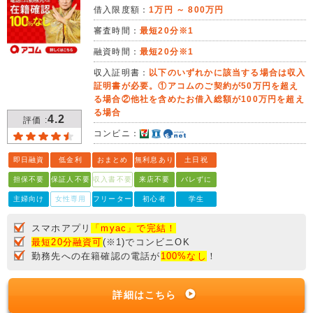
借入限度額：
1万円 ～ 800万円
審査時間：
最短20分※1
融資時間：
最短20分※1
収入証明書：
以下のいずれかに該当する場合は収入
証明書が必要。①アコムのご契約が50万円を超え
る場合②他社を含めたお借入総額が100万円を超え
る場合
4.2
評価 :
コンビニ：
即日融資
低金利
おまとめ
無利息あり
土日祝
担保不要
保証人不要
収入書不要
来店不要
バレずに
主婦向け
女性専用
フリーター
初心者
学生
スマホアプリ
「myac」で完結！
最短20分融資可
(※1)でコンビニOK
勤務先への在籍確認の電話が
100%なし
！
詳細はこちら