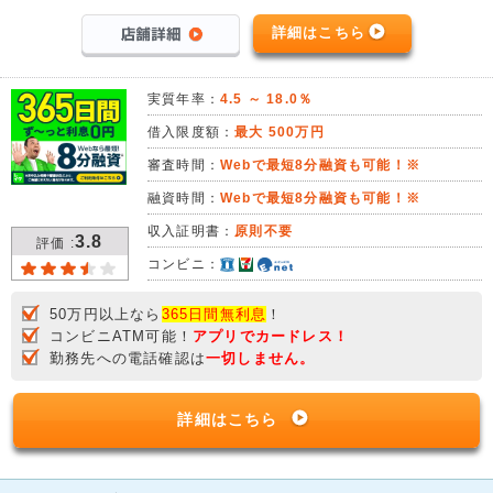
詳細はこちら
実質年率：
4.5 ～ 18.0％
借入限度額：
最大 500万円
審査時間：
Webで最短8分融資も可能！※
融資時間：
Webで最短8分融資も可能！※
収入証明書：
原則不要
3.8
評価 :
コンビニ：
50万円以上なら
365日間無利息
！
コンビニATM可能！
アプリでカードレス！
勤務先への電話確認は
一切しません。
詳細はこちら