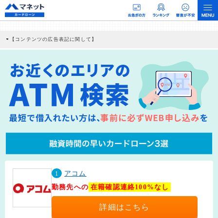
【コンテンツの広告表記に関して】
本コンテンツには、紹介している商品・商材の広告（リンク）を含む場合がありま
す。 これらの広告を経由して読者が企業ホームページを訪れ、成約が発生すると弊
社に対して企業から紹介報酬が支払われるという収益モデルです。 ただし、特定の
商品を根拠なくPRするものではなく、当編集部の調査／ユーザーへの口コミ収集な
どに基づき、公平性を担保した情報提供を行っています。
>提携企業一覧
1
アコム
勤務先への
在籍確認連絡100%なし
詳細はこちら