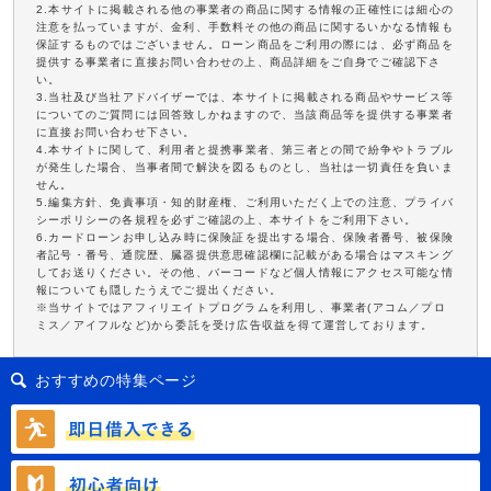
2.本サイトに掲載される他の事業者の商品に関する情報の正確性には細心の
注意を払っていますが、金利、手数料その他の商品に関するいかなる情報も
保証するものではございません。ローン商品をご利用の際には、必ず商品を
提供する事業者に直接お問い合わせの上、商品詳細をご自身でご確認下さ
い。
3.当社及び当社アドバイザーでは、本サイトに掲載される商品やサービス等
についてのご質問には回答致しかねますので、当該商品等を提供する事業者
に直接お問い合わせ下さい。
4.本サイトに関して、利用者と提携事業者、第三者との間で紛争やトラブル
が発生した場合、当事者間で解決を図るものとし、当社は一切責任を負いま
せん。
5.編集方針、免責事項・知的財産権、ご利用いただく上での注意、プライバ
シーポリシーの各規程を必ずご確認の上、本サイトをご利用下さい。
6.カードローンお申し込み時に保険証を提出する場合、保険者番号、被保険
者記号・番号、通院歴、臓器提供意思確認欄に記載がある場合はマスキング
してお送りください。その他、バーコードなど個人情報にアクセス可能な情
報についても隠したうえでご提出ください。
※当サイトではアフィリエイトプログラムを利用し、事業者(アコム／プロ
ミス／アイフルなど)から委託を受け広告収益を得て運営しております。
おすすめの特集ページ