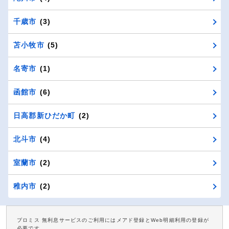
千歳市
(3)
苫小牧市
(5)
名寄市
(1)
函館市
(6)
日高郡新ひだか町
(2)
北斗市
(4)
室蘭市
(2)
稚内市
(2)
プロミス 無利息サービスのご利用にはメアド登録とWeb明細利用の登録が
必要です。