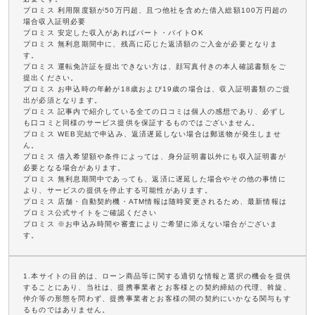
プロミス 利用限度額が50万円超、且つ他社を含めた借入総額100万円超の
場合収入証明必要
プロミス 安定した収入があればパート・バイトOK
プロミス 無利息期間中に、残高に応じた返済額のご入金が必要となりま
す。
プロミス 運転免許証を提出できない方は、顔写真付きの本人確認書類をご
提出ください。
プロミス お申込時の年齢が18歳および19歳の場合は、収入証明書類のご提
出が必須となります。
プロミス 記事内で紹介している全ての口コミは個人の感想であり、必ずし
も口コミと同様のサービス提供を保証するものではございません。
プロミス WEB完結で申込み、返済遅延しない場合は郵送物が発生しませ
ん。
プロミス 借入希望額や条件によっては、身分証明書以外にも収入証明書が
必要となる場合があります。
プロミス 無利息期間中であっても、返済に遅延した場合やその他の事情に
より、サービスの提供を停止する可能性があります。
プロミス 店舗・自動契約機・ATM情報は随時変更されるため、最新情報は
プロミス公式サイトをご確認ください
プロミス ※お申込み時間や審査によりご希望に添えない場合がございま
す。
1.本サイトの目的は、ローン商品等に関する適切な情報と選択の機会を提供
することにあり、当社は、提携事業者とお客様との契約締結の代理、斡旋、
仲介等の形態を問わず、提携事業者とお客様の間の契約にいかなる関与もす
るものではありません。