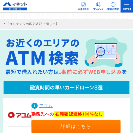
【コンテンツの広告表記に関して】
本コンテンツには、紹介している商品・商材の広告（リンク）を含む場合がありま
す。 これらの広告を経由して読者が企業ホームページを訪れ、成約が発生すると弊
社に対して企業から紹介報酬が支払われるという収益モデルです。 ただし、特定の
商品を根拠なくPRするものではなく、当編集部の調査／ユーザーへの口コミ収集な
どに基づき、公平性を担保した情報提供を行っています。
>提携企業一覧
1
アコム
勤務先への
在籍確認連絡100%なし
詳細はこちら