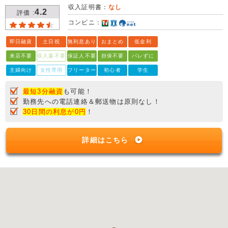
収入証明書：
なし
4.2
評価 :
コンビニ：
即日融資
土日祝
無利息あり
おまとめ
低金利
来店不要
収入書不要
保証人不要
担保不要
バレずに
主婦向け
女性専用
フリーター
初心者
学生
最短3分融資
も可能！
勤務先への電話連絡＆郵送物は原則なし！
30日間の利息が0円
！
詳細はこちら