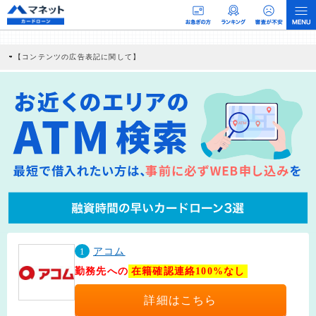
【コンテンツの広告表記に関して】
本コンテンツには、紹介している商品・商材の広告（リンク）を含む場合がありま
す。 これらの広告を経由して読者が企業ホームページを訪れ、成約が発生すると弊
社に対して企業から紹介報酬が支払われるという収益モデルです。 ただし、特定の
商品を根拠なくPRするものではなく、当編集部の調査／ユーザーへの口コミ収集な
どに基づき、公平性を担保した情報提供を行っています。
>提携企業一覧
1
アコム
勤務先への
在籍確認連絡100%なし
詳細はこちら