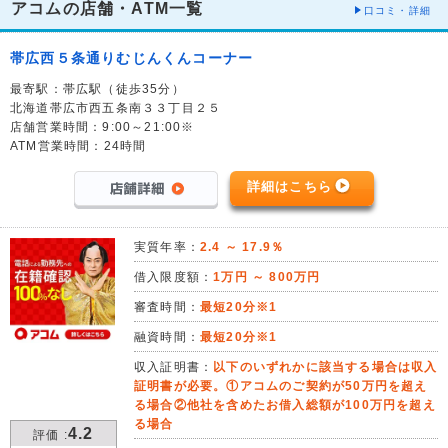
アコムの店舗・ATM一覧
口コミ・詳細
帯広西５条通りむじんくんコーナー
最寄駅：帯広駅（徒歩35分）
北海道帯広市西五条南３３丁目２５
店舗営業時間：9:00～21:00※
ATM営業時間：24時間
詳細はこちら
実質年率：
2.4 ～ 17.9％
借入限度額：
1万円 ～ 800万円
審査時間：
最短20分※1
融資時間：
最短20分※1
収入証明書：
以下のいずれかに該当する場合は収入
証明書が必要。①アコムのご契約が50万円を超え
る場合②他社を含めたお借入総額が100万円を超え
る場合
4.2
評価 :