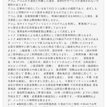
アコム アコムが不適切と判断した場合、金利0円サービスが適用されない可
能性があります。
アコム 記事内で紹介している全ての口コミは個人の感想であり、必ずしも
口コミと同様のサービス提供を保証するものではございません。
アコム 店舗・自動契約機で契約し、明細の確認方法をWEBにした場合、返
済遅延しない場合は郵送物が発生しません。
アコム 当サイトではアフィリエイトプログラムを利用し、事業者(アコム)
から委託を受け広告収益を得て運営しております
アコム 適用金利や利用極度額は審査によって決定します
レイク 口座振込による借入は原則として銀行営業時間内に限られます。
レイク ■貸付条件について 満20歳以上70歳以下の方で安定した収入のある
方（パート・アルバイトで収入のある方も可）は、ご利用いただけます。
お取引期間中に満71歳になられた時点で新たなご融資を停止させていただ
きます。 ご融資額：1万~500万円、貸付利率：年4.5~18.0% （貸付利率
はご契約額およびご利用残高に応じて異なります）、 ご利用対象：満20歳
~70歳（国内居住の方、日本の永住権を取得されている方）、 遅延損害
金：年20.0%、ご返済方式：残高スライドリボルビング方式・元利定額リ
ボルビング方式、 ご返済期間（回数）、 最長10年・最大120回（融資額の
範囲内での追加借入や繰上返済により、返済期間・回数はお借入れ及び返済
計画に応じて 変動します）、必要書類：運転免許証（契約額に応じて、レ
イクが必要と判断した場合、 収入証明も提出）、担保・保証人：不要 ※貸
付条件を確認し、借りすぎに注意しましょう。 ※新生フィナンシャル株式
会社が契約する貸金業務にかかる指定紛争解決機関 ※日本貸金業協会 貸金
業相談・紛争解決センター ※ご契約には所定の審査があります。
レイク 最短即日融資をご希望の場合、21時（日曜日は18時）までのご契約
手続き完了（審査・必要書類の確認含む）が必要です。一部金融機関およ
び、メンテナンス時間等を除きます。
レイク ■無利息に関して 365日間無利息 ※初めてのご契約 ※Webでお申