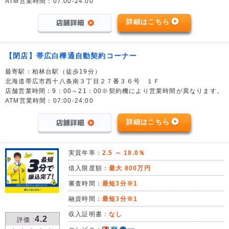
ATM営業時間：07:00-24:00
詳細はこちら
【閉店】帯広白樺通自動契約コーナー
最寄駅：柏林台駅（徒歩19分）
北海道帯広市西十八条南３丁目２７番３６号 １Ｆ
店舗営業時間：9：00～21：00※契約機により営業時間が異なります。
ATM営業時間：07:00-24:00
詳細はこちら
実質年率：
2.5 ～ 18.0％
借入限度額：
最大 800万円
審査時間：
最短3分※1
融資時間：
最短3分※1
収入証明書：
なし
4.2
評価 :