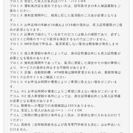
プロミス 安定した収入があればパート・バイトOK
プロミス 運転免許証を提出できない方は、顔写真付きの本人確認書類をご
提出ください。
プロミス 無利息期間中に、残高に応じた返済額のご入金が必要となりま
す。
プロミス お申込時の年齢が18歳および19歳の場合は、収入証明書類のご提
出が必須となります。
プロミス 記事内で紹介している全ての口コミは個人の感想であり、必ずし
も口コミと同様のサービス提供を保証するものではございません。
プロミス WEB完結で申込み、返済遅延しない場合は郵送物が発生しませ
ん。
プロミス 借入希望額や条件によっては、身分証明書以外にも収入証明書が
必要となる場合があります。
プロミス 無利息期間中であっても、返済に遅延した場合やその他の事情に
より、サービスの提供を停止する可能性があります。
プロミス 店舗・自動契約機・ATM情報は随時変更されるため、最新情報は
プロミス公式サイトをご確認ください
プロミス ※お申込み時間や審査によりご希望に添えない場合がございま
す。
アコム ※1 お申込時間や審査によりご希望に添えない場合がございます。
アコム ※2 借入希望額や条件によっては、身分証明書以外にも収入証明書
が必要となる場合があります。
アコム 勤務先への電話での在籍確認は100％ありません。
アコム 安定した収入があればパート・バイトOK
アコム ご利用の際は貸付け条件をよく読み、計画的な借り入れを心がけて
ください
アコム 高校生（定時制高校生および高等専門学校生も含む）はお申込いた
だけません。