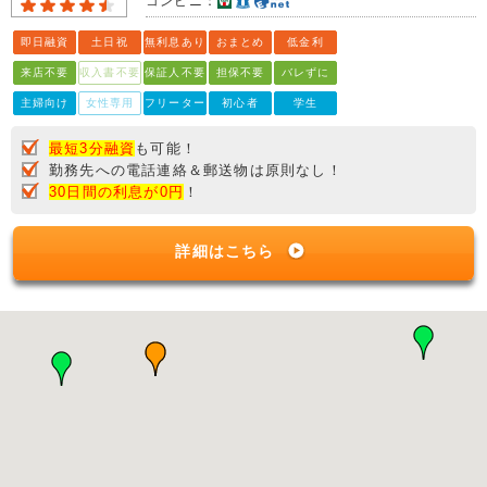
コンビニ：
即日融資
土日祝
無利息あり
おまとめ
低金利
来店不要
収入書不要
保証人不要
担保不要
バレずに
主婦向け
女性専用
フリーター
初心者
学生
最短3分融資
も可能！
勤務先への電話連絡＆郵送物は原則なし！
30日間の利息が0円
！
詳細はこちら