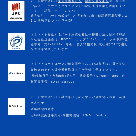
マネットカードローンの編集責任者および編集者は、日本貸金
業協会の定める貸金業務取扱主任者登録を受けています。
(登録年月日：令和8年1月9日、登録番号：K250020096、合
格証書番号：F241000177)
ポート株式会社は金融庁をはじめとする政府機関への届出済事
業者です。
適格機関投資家
有料職業紹介事業者(厚生労働省：13-ﾕ-305645)