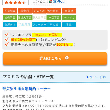
コンビニ：
即日融資
低金利
おまとめ
無利息あり
土日祝
担保不要
保証人不要
収入書不要
来店不要
バレずに
主婦向け
女性専用
フリーター
初心者
学生
スマホアプリ
「myac」で完結！
最短20分融資可
(※1)でコンビニOK
勤務先への在籍確認の電話が
100%なし
！
詳細はこちら
プロミスの店舗・ATM一覧
口コミ・詳細
帯広弥生通自動契約コーナー
最寄駅：帯広駅（徒歩29分）
北海道帯広市西六条南２９－２－１
店舗営業時間：9：00～21：00※契約機により営業時間が異なります。