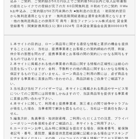
込み・ご契約、ご契約額が50万円以上でご契約後59日以内に収入証明書類
の提出とレイクでの登録が完了の方 60日間無利息 ※初めてのご契約 ※We
bお申込み、ご契約額が50万円未満の方 ■無利息の注意点 ・初回契約翌日
から無利息適用となります ・無利息期間経過後は通常金利適用となります
・他の無利息商品との併用不可 商号：新生フィナンシャル株式会社 貸金業
登録番号：関東財務局長(11) 第01024号 日本貸金業協会会員第000003号
1.本サイトの目的は、ローン商品等に関する適切な情報と選択の機会を提供
することにあり、当社は、提携事業者とお客様との契約締結の代理、斡旋、
仲介等の形態を問わず、提携事業者とお客様の間の契約にいかなる関与もす
るものではありません。
2.本サイトに掲載される他の事業者の商品に関する情報の正確性には細心の
注意を払っていますが、金利、手数料その他の商品に関するいかなる情報も
保証するものではございません。ローン商品をご利用の際には、必ず商品を
提供する事業者に直接お問い合わせの上、商品詳細をご自身でご確認下さ
い。
3.当社及び当社アドバイザーでは、本サイトに掲載される商品やサービス等
についてのご質問には回答致しかねますので、当該商品等を提供する事業者
に直接お問い合わせ下さい。
4.本サイトに関して、利用者と提携事業者、第三者との間で紛争やトラブル
が発生した場合、当事者間で解決を図るものとし、当社は一切責任を負いま
せん。
5.編集方針、免責事項・知的財産権、ご利用いただく上での注意、プライバ
シーポリシーの各規程を必ずご確認の上、本サイトをご利用下さい。
6.カードローンお申し込み時に保険証を提出する場合、保険者番号、被保険
者記号・番号、通院歴、臓器提供意思確認欄に記載がある場合はマスキング
してお送りください。その他、バーコードなど個人情報にアクセス可能な情