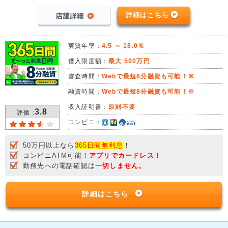
詳細はこちら
実質年率：
4.5 ～ 18.0％
借入限度額：
最大 500万円
審査時間：
Webで最短8分融資も可能！※
融資時間：
Webで最短8分融資も可能！※
収入証明書：
原則不要
3.8
評価 :
コンビニ：
50万円以上なら
365日間無利息
！
コンビニATM可能！
アプリでカードレス！
勤務先への電話確認は
一切しません。
詳細はこちら