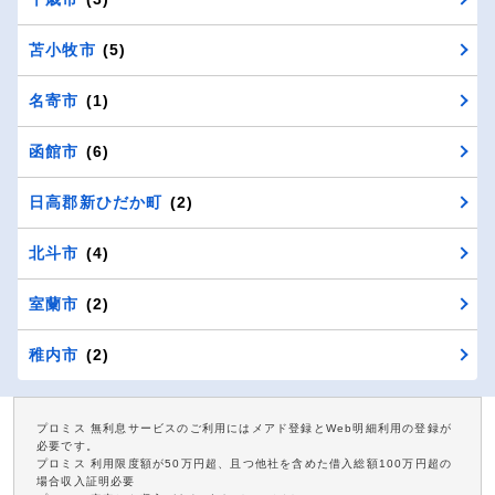
苫小牧市
(5)
名寄市
(1)
函館市
(6)
日高郡新ひだか町
(2)
北斗市
(4)
室蘭市
(2)
稚内市
(2)
プロミス 無利息サービスのご利用にはメアド登録とWeb明細利用の登録が
必要です。
プロミス 利用限度額が50万円超、且つ他社を含めた借入総額100万円超の
場合収入証明必要