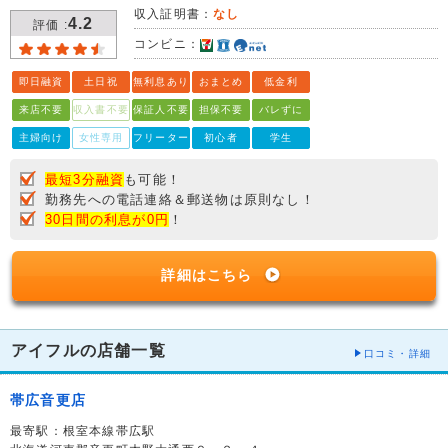
収入証明書：
なし
4.2
評価 :
コンビニ：
即日融資
土日祝
無利息あり
おまとめ
低金利
来店不要
収入書不要
保証人不要
担保不要
バレずに
主婦向け
女性専用
フリーター
初心者
学生
最短3分融資
も可能！
勤務先への電話連絡＆郵送物は原則なし！
30日間の利息が0円
！
詳細はこちら
アイフルの店舗一覧
口コミ・詳細
帯広音更店
最寄駅：根室本線帯広駅