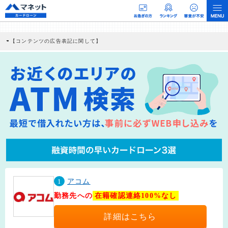
【コンテンツの広告表記に関して】
本コンテンツには、紹介している商品・商材の広告（リンク）を含む場合がありま
す。 これらの広告を経由して読者が企業ホームページを訪れ、成約が発生すると弊
社に対して企業から紹介報酬が支払われるという収益モデルです。 ただし、特定の
商品を根拠なくPRするものではなく、当編集部の調査／ユーザーへの口コミ収集な
どに基づき、公平性を担保した情報提供を行っています。
>提携企業一覧
1
アコム
勤務先への
在籍確認連絡100%なし
詳細はこちら