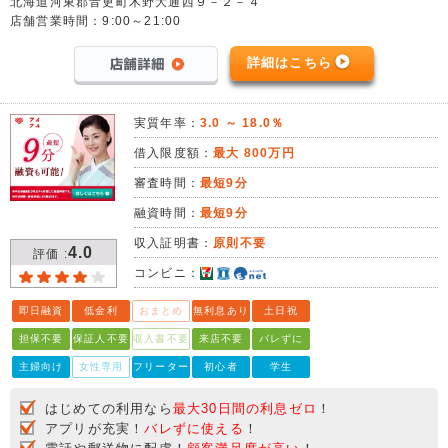
北海道河東郡音更町木野大通西９－２－４
店舗営業時間：9:00～21:00
詳細はこちら
実質年率：
3.0 ～ 18.0％
借入限度額：
最大 800万円
審査時間：
最短9分
融資時間：
最短9分
収入証明書：
原則不要
4.0
評価 :
コンビニ：
即日融資
低金利
おまとめ
無利息あり
土日祝
担保不要
保証人不要
収入書不要
来店不要
バレずに
主婦向け
女性専用
フリーター
初心者
学生
はじめての利用なら
最大30日間の利息ゼロ
！
アプリが充実！
バレずに使える
！