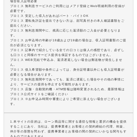
場合収入証明必要
プロミス 無利息サービスのご利用にはメアド登録とWeb明細利用の登録が
必要です。
プロミス 安定した収入があればパート・バイトOK
プロミス 運転免許証を提出できない方は、顔写真付きの本人確認書類をご
提出ください。
プロミス 無利息期間中に、残高に応じた返済額のご入金が必要となりま
す。
プロミス お申込時の年齢が18歳および19歳の場合は、収入証明書類のご提
出が必須となります。
プロミス 記事内で紹介している全ての口コミは個人の感想であり、必ずし
も口コミと同様のサービス提供を保証するものではございません。
プロミス WEB完結で申込み、返済遅延しない場合は郵送物が発生しませ
ん。
プロミス 借入希望額や条件によっては、身分証明書以外にも収入証明書が
必要となる場合があります。
プロミス 無利息期間中であっても、返済に遅延した場合やその他の事情に
より、サービスの提供を停止する可能性があります。
プロミス 店舗・自動契約機・ATM情報は随時変更されるため、最新情報は
プロミス公式サイトをご確認ください
プロミス ※お申込み時間や審査によりご希望に添えない場合がございま
す。
1.本サイトの目的は、ローン商品等に関する適切な情報と選択の機会を提供
することにあり、当社は、提携事業者とお客様との契約締結の代理、斡旋、
仲介等の形態を問わず、提携事業者とお客様の間の契約にいかなる関与もす
るものではありません。