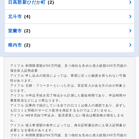
日高郡新ひだか町
(2)
北斗市
(4)
室蘭市
(2)
稚内市
(2)
アイフル 利用限度額が50万円超、且つ他社を含めた借入総額100万円超の
場合収入証明必要
アイフル 申し込みの状況によっては、希望に沿った融資を得られない可能
性があります。
アイフル 主婦・フリーターといった方は、安定収入がある方のみが対象と
なります。
アイフル ※申込手続き完了時点から計測した最短時間であり、申込時間や
審査状況などにより異なります。
アイフル 記事内で紹介している全ての口コミは個人の感想であり、必ずし
も口コミと同様のサービス提供を保証するものではございません。
アイフル WEB完結で申込み、返済遅延しない場合は郵送物が発生しませ
ん。
アイフル 借入希望額や条件によっては、身分証明書以外にも収入証明書が
必要となる場合があります。
プロミス 利用限度額が50万円超、且つ他社を含めた借入総額100万円超の