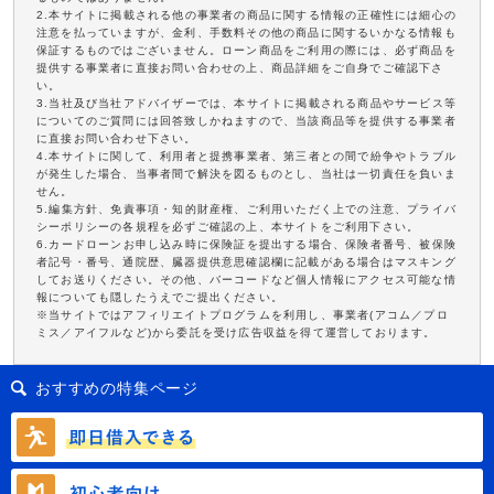
2.本サイトに掲載される他の事業者の商品に関する情報の正確性には細心の
注意を払っていますが、金利、手数料その他の商品に関するいかなる情報も
保証するものではございません。ローン商品をご利用の際には、必ず商品を
提供する事業者に直接お問い合わせの上、商品詳細をご自身でご確認下さ
い。
3.当社及び当社アドバイザーでは、本サイトに掲載される商品やサービス等
についてのご質問には回答致しかねますので、当該商品等を提供する事業者
に直接お問い合わせ下さい。
4.本サイトに関して、利用者と提携事業者、第三者との間で紛争やトラブル
が発生した場合、当事者間で解決を図るものとし、当社は一切責任を負いま
せん。
5.編集方針、免責事項・知的財産権、ご利用いただく上での注意、プライバ
シーポリシーの各規程を必ずご確認の上、本サイトをご利用下さい。
6.カードローンお申し込み時に保険証を提出する場合、保険者番号、被保険
者記号・番号、通院歴、臓器提供意思確認欄に記載がある場合はマスキング
してお送りください。その他、バーコードなど個人情報にアクセス可能な情
報についても隠したうえでご提出ください。
※当サイトではアフィリエイトプログラムを利用し、事業者(アコム／プロ
ミス／アイフルなど)から委託を受け広告収益を得て運営しております。
おすすめの特集ページ