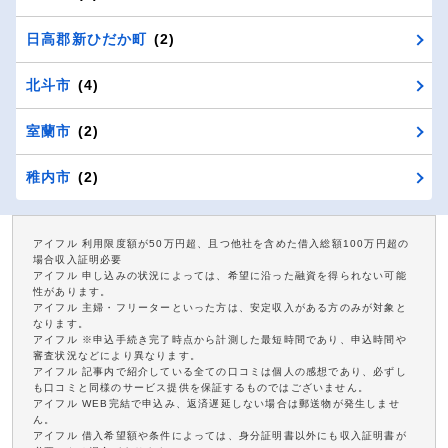
日高郡新ひだか町
(2)
北斗市
(4)
室蘭市
(2)
稚内市
(2)
アイフル 利用限度額が50万円超、且つ他社を含めた借入総額100万円超の
場合収入証明必要
アイフル 申し込みの状況によっては、希望に沿った融資を得られない可能
性があります。
アイフル 主婦・フリーターといった方は、安定収入がある方のみが対象と
なります。
アイフル ※申込手続き完了時点から計測した最短時間であり、申込時間や
審査状況などにより異なります。
アイフル 記事内で紹介している全ての口コミは個人の感想であり、必ずし
も口コミと同様のサービス提供を保証するものではございません。
アイフル WEB完結で申込み、返済遅延しない場合は郵送物が発生しませ
ん。
アイフル 借入希望額や条件によっては、身分証明書以外にも収入証明書が