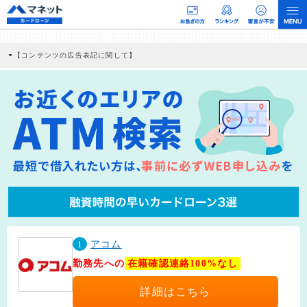
【コンテンツの広告表記に関して】
本コンテンツには、紹介している商品・商材の広告（リンク）を含む場合がありま
す。 これらの広告を経由して読者が企業ホームページを訪れ、成約が発生すると弊
社に対して企業から紹介報酬が支払われるという収益モデルです。 ただし、特定の
商品を根拠なくPRするものではなく、当編集部の調査／ユーザーへの口コミ収集な
どに基づき、公平性を担保した情報提供を行っています。
>提携企業一覧
1
アコム
勤務先への
在籍確認連絡100%なし
詳細はこちら