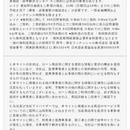
業相談・紛争解決センター ※ご契約には所定の審査があります。
レイク 最短即日融資をご希望の場合、21時（日曜日は18時）までのご契約
手続き完了（審査・必要書類の確認含む）が必要です。一部金融機関およ
び、メンテナンス時間等を除きます。
レイク ■無利息に関して 365日間無利息 ※初めてのご契約 ※Webでお申
込み・ご契約、ご契約額が50万円以上でご契約後59日以内に収入証明書類
の提出とレイクでの登録が完了の方 60日間無利息 ※初めてのご契約 ※We
bお申込み、ご契約額が50万円未満の方 ■無利息の注意点 ・初回契約翌日
から無利息適用となります ・無利息期間経過後は通常金利適用となります
・他の無利息商品との併用不可 商号：新生フィナンシャル株式会社 貸金業
登録番号：関東財務局長(11) 第01024号 日本貸金業協会会員第000003号
1.本サイトの目的は、ローン商品等に関する適切な情報と選択の機会を提供
することにあり、当社は、提携事業者とお客様との契約締結の代理、斡旋、
仲介等の形態を問わず、提携事業者とお客様の間の契約にいかなる関与もす
るものではありません。
2.本サイトに掲載される他の事業者の商品に関する情報の正確性には細心の
注意を払っていますが、金利、手数料その他の商品に関するいかなる情報も
保証するものではございません。ローン商品をご利用の際には、必ず商品を
提供する事業者に直接お問い合わせの上、商品詳細をご自身でご確認下さ
い。
3.当社及び当社アドバイザーでは、本サイトに掲載される商品やサービス等
についてのご質問には回答致しかねますので、当該商品等を提供する事業者
に直接お問い合わせ下さい。
4.本サイトに関して、利用者と提携事業者、第三者との間で紛争やトラブル
が発生した場合、当事者間で解決を図るものとし、当社は一切責任を負いま
せん。