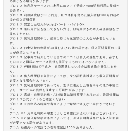
必要となる場合があります。
プロミス 無利息サービスのご利用にはメアド登録とWeb明細利用の登録が
必要です。
プロミス 利用限度額が50万円超、且つ他社を含めた借入総額100万円超の
場合収入証明必要
プロミス 安定した収入があればパート・バイトOK
プロミス 運転免許証を提出できない方は、顔写真付きの本人確認書類をご
提出ください。
プロミス 無利息期間中に、残高に応じた返済額のご入金が必要となりま
す。
プロミス お申込時の年齢が18歳および19歳の場合は、収入証明書類のご提
出が必須となります。
プロミス 記事内で紹介している全ての口コミは個人の感想であり、必ずし
も口コミと同様のサービス提供を保証するものではございません。
プロミス WEB完結で申込み、返済遅延しない場合は郵送物が発生しませ
ん。
プロミス 借入希望額や条件によっては、身分証明書以外にも収入証明書が
必要となる場合があります。
プロミス 無利息期間中であっても、返済に遅延した場合やその他の事情に
より、サービスの提供を停止する可能性があります。
プロミス 店舗・自動契約機・ATM情報は随時変更されるため、最新情報は
プロミス公式サイトをご確認ください
プロミス ※お申込み時間や審査によりご希望に添えない場合がございま
す。
アコム ※1 お申込時間や審査によりご希望に添えない場合がございます。
アコム ※2 借入希望額や条件によっては、身分証明書以外にも収入証明書
が必要となる場合があります。
アコム 勤務先への電話での在籍確認は100％ありません。