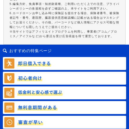
5.編集方針、免責事項・知的財産権、ご利用いただく上での注意、プライバ
シーポリシーの各規程を必ずご確認の上、本サイトをご利用下さい。
6.カードローンお申し込み時に保険証を提出する場合、保険者番号、被保険
者記号・番号、通院歴、臓器提供意思確認欄に記載がある場合はマスキング
してお送りください。その他、バーコードなど個人情報にアクセス可能な情
報についても隠したうえでご提出ください。
※当サイトではアフィリエイトプログラムを利用し、事業者(アコム／プロ
ミス／アイフルなど)から委託を受け広告収益を得て運営しております。
おすすめの特集ページ