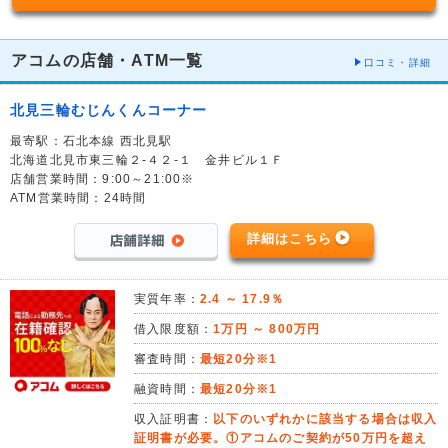
アコムの店舗・ATM一覧
口コミ・詳細
北見三輪むじんくんコーナー
最寄駅：石北本線 西北見駅
北海道北見市東三輪２-４２-１ 金井ビル１Ｆ
店舗営業時間：9:00～21:00※
ATM営業時間：24時間
詳細はこちら
実質年率：
2.4 ～ 17.9％
借入限度額：
1万円 ～ 800万円
審査時間：
最短20分※1
融資時間：
最短20分※1
収入証明書：
以下のいずれかに該当する場合は収入
証明書が必要。①アコムのご契約が50万円を超え