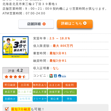
北海道北見市東三輪２丁目３９番地１
店舗営業時間：9：00～21：00※契約機により営業時間が異なります。
ATM営業時間：07:00-24:00
詳細はこちら
実質年率：
2.5 ～ 18.0％
借入限度額：
最大 800万円
審査時間：
最短3分※1
融資時間：
最短3分※1
収入証明書：
なし
4.2
評価 :
コンビニ：
即日融資
土日祝
無利息あり
おまとめ
低金利
来店不要
収入書不要
保証人不要
担保不要
バレずに
主婦向け
女性専用
フリーター
初心者
学生
最短3分融資
も可能！