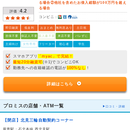
る場合②他社を含めたお借入総額が100万円を超え
る場合
4.2
評価 :
コンビニ：
即日融資
低金利
おまとめ
無利息あり
土日祝
担保不要
保証人不要
収入書不要
来店不要
バレずに
主婦向け
女性専用
フリーター
初心者
学生
スマホアプリ
「myac」で完結！
最短20分融資可
(※1)でコンビニOK
勤務先への在籍確認の電話が
100%なし
！
詳細はこちら
プロミスの店舗・ATM一覧
口コミ・詳細
【閉店】北見三輪自動契約コーナー
最寄駅：石北本線 西北見駅