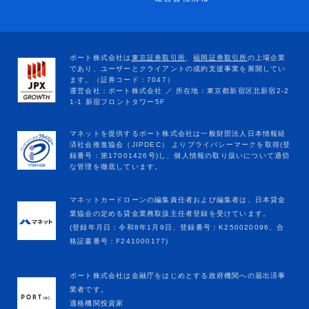
マネットカードローンの編集責任者および編集者は、日本貸金
業協会の定める貸金業務取扱主任者登録を受けています。
(登録年月日：令和8年1月9日、登録番号：K250020096、合
格証書番号：F241000177)
ポート株式会社は金融庁をはじめとする政府機関への届出済事
業者です。
適格機関投資家