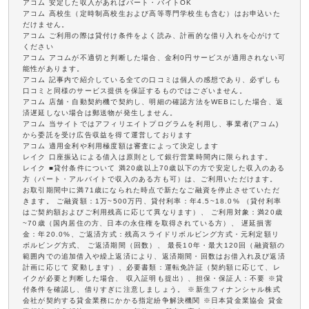
アコム 安定した収入があればパート・バイトOK
アコム 高校生（定時制高校生および高等専門学校生も含む）はお申込いた
だけません。
アコム ご利用の際は貸付け条件をよく読み、計画的な借り入れを心がけて
ください
アコム アコムが不適切と判断した場合、金利0円サービスが適用されない可
能性があります。
アコム 記事内で紹介している全ての口コミは個人の感想であり、必ずしも
口コミと同様のサービス提供を保証するものではございません。
アコム 店舗・自動契約機で契約し、明細の確認方法をWEBにした場合、返
済遅延しない場合は郵送物が発生しません。
アコム 当サイトではアフィリエイトプログラムを利用し、事業者(アコム)
から委託を受け広告収益を得て運営しております
アコム 適用金利や利用極度額は審査によって決定します
レイク 口座振込による借入は原則として銀行営業時間内に限られます。
レイク ■貸付条件について 満20歳以上70歳以下の方で安定した収入のある
方（パート・アルバイトで収入のある方も可）は、ご利用いただけます。
お取引期間中に満71歳になられた時点で新たなご融資を停止させていただ
きます。 ご融資額：1万~500万円、貸付利率：年4.5~18.0% （貸付利率
はご契約額およびご利用残高に応じて異なります）、 ご利用対象：満20歳
~70歳（国内居住の方、日本の永住権を取得されている方）、 遅延損害
金：年20.0%、ご返済方式：残高スライドリボルビング方式・元利定額リ
ボルビング方式、 ご返済期間（回数）、 最長10年・最大120回（融資額の
範囲内での追加借入や繰上返済により、返済期間・回数はお借入れ及び返済
計画に応じて 変動します）、必要書類：運転免許証（契約額に応じて、レ
イクが必要と判断した場合、 収入証明も提出）、担保・保証人：不要 ※貸
付条件を確認し、借りすぎに注意しましょう。 ※新生フィナンシャル株式
会社が契約する貸金業務にかかる指定紛争解決機関 ※日本貸金業協会 貸金