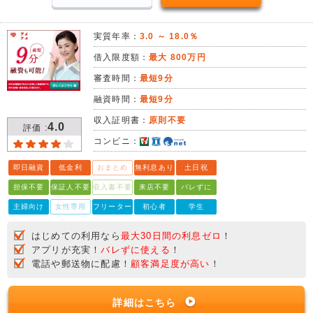
実質年率：
3.0 ～ 18.0％
借入限度額：
最大 800万円
審査時間：
最短9分
融資時間：
最短9分
収入証明書：
原則不要
4.0
評価 :
コンビニ：
即日融資
低金利
おまとめ
無利息あり
土日祝
担保不要
保証人不要
収入書不要
来店不要
バレずに
主婦向け
女性専用
フリーター
初心者
学生
はじめての利用なら
最大30日間の利息ゼロ
！
アプリが充実！
バレずに使える
！
電話や郵送物に配慮！
顧客満足度が高い
！
詳細はこちら