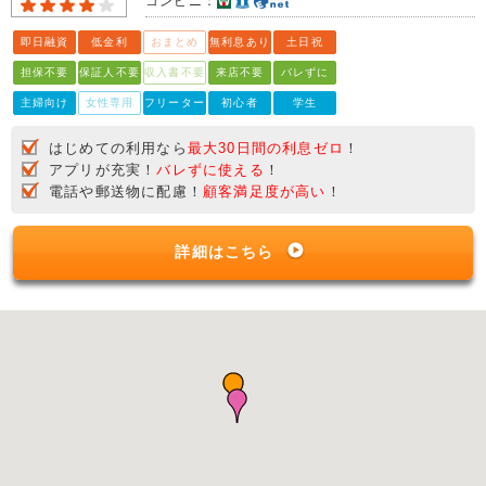
コンビニ：
即日融資
低金利
おまとめ
無利息あり
土日祝
担保不要
保証人不要
収入書不要
来店不要
バレずに
主婦向け
女性専用
フリーター
初心者
学生
はじめての利用なら
最大30日間の利息ゼロ
！
アプリが充実！
バレずに使える
！
電話や郵送物に配慮！
顧客満足度が高い
！
詳細はこちら