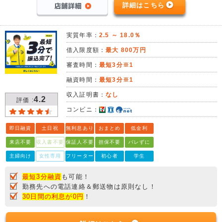
詳細はこちら
実質年率：
2.5 ～ 18.0％
借入限度額：
最大 800万円
審査時間：
最短3分※1
融資時間：
最短3分※1
収入証明書：
なし
4.2
評価 :
コンビニ：
即日融資
土日祝
無利息あり
おまとめ
低金利
来店不要
収入書不要
保証人不要
担保不要
バレずに
主婦向け
女性専用
フリーター
初心者
学生
最短3分融資
も可能！
勤務先への電話連絡＆郵送物は原則なし！
30日間の利息が0円
！