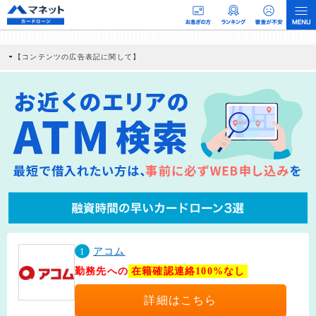
【コンテンツの広告表記に関して】
本コンテンツには、紹介している商品・商材の広告（リンク）を含む場合がありま
す。 これらの広告を経由して読者が企業ホームページを訪れ、成約が発生すると弊
社に対して企業から紹介報酬が支払われるという収益モデルです。 ただし、特定の
商品を根拠なくPRするものではなく、当編集部の調査／ユーザーへの口コミ収集な
どに基づき、公平性を担保した情報提供を行っています。
>提携企業一覧
1
アコム
勤務先への
在籍確認連絡100%なし
詳細はこちら