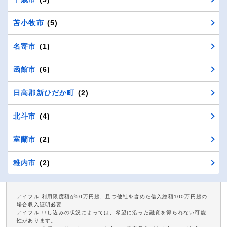
苫小牧市
(5)
名寄市
(1)
函館市
(6)
日高郡新ひだか町
(2)
北斗市
(4)
室蘭市
(2)
稚内市
(2)
アイフル 利用限度額が50万円超、且つ他社を含めた借入総額100万円超の
場合収入証明必要
アイフル 申し込みの状況によっては、希望に沿った融資を得られない可能
性があります。