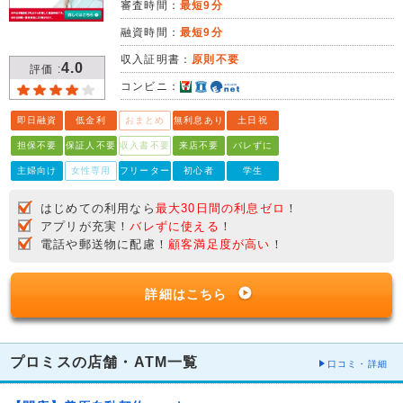
審査時間：
最短9分
融資時間：
最短9分
収入証明書：
原則不要
4.0
評価 :
コンビニ：
即日融資
低金利
おまとめ
無利息あり
土日祝
担保不要
保証人不要
収入書不要
来店不要
バレずに
主婦向け
女性専用
フリーター
初心者
学生
はじめての利用なら
最大30日間の利息ゼロ
！
アプリが充実！
バレずに使える
！
電話や郵送物に配慮！
顧客満足度が高い
！
詳細はこちら
プロミスの店舗・ATM一覧
口コミ・詳細