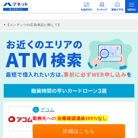
【コンテンツの広告表記に関して】
本コンテンツには、紹介している商品・商材の広告（リンク）を含む場合がありま
す。 これらの広告を経由して読者が企業ホームページを訪れ、成約が発生すると弊
社に対して企業から紹介報酬が支払われるという収益モデルです。 ただし、特定の
商品を根拠なくPRするものではなく、当編集部の調査／ユーザーへの口コミ収集な
どに基づき、公平性を担保した情報提供を行っています。
>提携企業一覧
1
アコム
勤務先への
在籍確認連絡100%なし
詳細はこちら