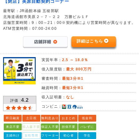
【閉店】美原自動契約コーナー
最寄駅：JR函館本線 五稜郭駅
北海道函館市美原２－７－２２ 万勝ビル１Ｆ
店舗営業時間：9：00～21：00※契約機により営業時間が異なります。
ATM営業時間：07:00-24:00
詳細はこちら
実質年率：
2.5 ～ 18.0％
借入限度額：
最大 800万円
審査時間：
最短3分※1
融資時間：
最短3分※1
収入証明書：
なし
4.2
評価 :
コンビニ：
即日融資
土日祝
無利息あり
おまとめ
低金利
来店不要
収入書不要
保証人不要
担保不要
バレずに
主婦向け
女性専用
フリーター
初心者
学生