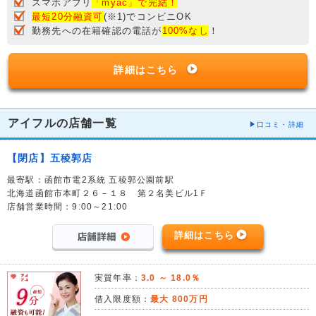
スマホアプリ
「myac」で完結！
最短20分融資可
(※1)でコンビニOK
勤務先への在籍確認の電話が
100%なし
！
詳細はこちら
アイフルの店舗一覧
口コミ・詳細
【閉店】五稜郭店
最寄駅：函館市電2系統 五稜郭公園前駅
北海道函館市本町２６－１８ 第２名美ビル1Ｆ
店舗営業時間：9:00～21:00
詳細はこちら
実質年率：
3.0 ～ 18.0％
借入限度額：
最大 800万円