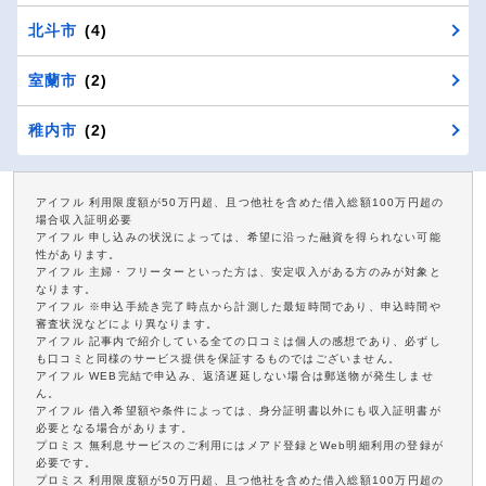
北斗市
(4)
室蘭市
(2)
稚内市
(2)
アイフル 利用限度額が50万円超、且つ他社を含めた借入総額100万円超の
場合収入証明必要
アイフル 申し込みの状況によっては、希望に沿った融資を得られない可能
性があります。
アイフル 主婦・フリーターといった方は、安定収入がある方のみが対象と
なります。
アイフル ※申込手続き完了時点から計測した最短時間であり、申込時間や
審査状況などにより異なります。
アイフル 記事内で紹介している全ての口コミは個人の感想であり、必ずし
も口コミと同様のサービス提供を保証するものではございません。
アイフル WEB完結で申込み、返済遅延しない場合は郵送物が発生しませ
ん。
アイフル 借入希望額や条件によっては、身分証明書以外にも収入証明書が
必要となる場合があります。
プロミス 無利息サービスのご利用にはメアド登録とWeb明細利用の登録が
必要です。
プロミス 利用限度額が50万円超、且つ他社を含めた借入総額100万円超の