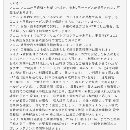
ください
アコム アコムが不適切と判断した場合、金利0円サービスが適用されない可
能性があります。
アコム 記事内で紹介している全ての口コミは個人の感想であり、必ずしも
口コミと同様のサービス提供を保証するものではございません。
アコム 店舗・自動契約機で契約し、明細の確認方法をWEBにした場合、返
済遅延しない場合は郵送物が発生しません。
アコム 当サイトではアフィリエイトプログラムを利用し、事業者(アコム)
から委託を受け広告収益を得て運営しております
アコム 適用金利や利用極度額は審査によって決定します
レイク 口座振込による借入は原則として銀行営業時間内に限られます。
レイク ■貸付条件について 満20歳以上70歳以下の方で安定した収入のある
方（パート・アルバイトで収入のある方も可）は、ご利用いただけます。
お取引期間中に満71歳になられた時点で新たなご融資を停止させていただ
きます。 ご融資額：1万~500万円、貸付利率：年4.5~18.0% （貸付利率
はご契約額およびご利用残高に応じて異なります）、 ご利用対象：満20歳
~70歳（国内居住の方、日本の永住権を取得されている方）、 遅延損害
金：年20.0%、ご返済方式：残高スライドリボルビング方式・元利定額リ
ボルビング方式、 ご返済期間（回数）、 最長10年・最大120回（融資額の
範囲内での追加借入や繰上返済により、返済期間・回数はお借入れ及び返済
計画に応じて 変動します）、必要書類：運転免許証（契約額に応じて、レ
イクが必要と判断した場合、 収入証明も提出）、担保・保証人：不要 ※貸
付条件を確認し、借りすぎに注意しましょう。 ※新生フィナンシャル株式
会社が契約する貸金業務にかかる指定紛争解決機関 ※日本貸金業協会 貸金
業相談・紛争解決センター ※ご契約には所定の審査があります。
レイク 最短即日融資をご希望の場合、21時（日曜日は18時）までのご契約
手続き完了（審査・必要書類の確認含む）が必要です。一部金融機関およ
び、メンテナンス時間等を除きます。