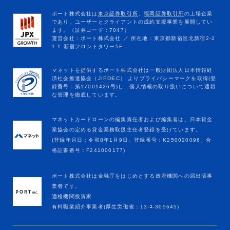
マネットカードローンの編集責任者および編集者は、日本貸金
業協会の定める貸金業務取扱主任者登録を受けています。
(登録年月日：令和8年1月9日、登録番号：K250020096、合
格証書番号：F241000177)
ポート株式会社は金融庁をはじめとする政府機関への届出済事
業者です。
適格機関投資家
有料職業紹介事業者(厚生労働省：13-ﾕ-305645)