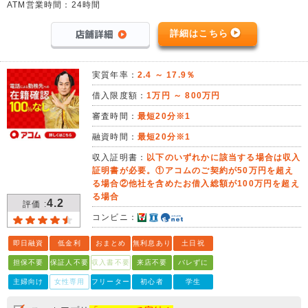
ATM営業時間：24時間
詳細はこちら
実質年率：
2.4 ～ 17.9％
借入限度額：
1万円 ～ 800万円
審査時間：
最短20分※1
融資時間：
最短20分※1
収入証明書：
以下のいずれかに該当する場合は収入
証明書が必要。①アコムのご契約が50万円を超え
る場合②他社を含めたお借入総額が100万円を超え
る場合
4.2
評価 :
コンビニ：
即日融資
低金利
おまとめ
無利息あり
土日祝
担保不要
保証人不要
収入書不要
来店不要
バレずに
主婦向け
女性専用
フリーター
初心者
学生