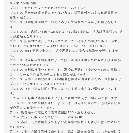
場合収入証明必要
プロミス 安定した収入があればパート・バイトOK
プロミス 運転免許証を提出できない方は、顔写真付きの本人確認書類をご
提出ください。
プロミス 無利息期間中に、残高に応じた返済額のご入金が必要となりま
す。
プロミス お申込時の年齢が18歳および19歳の場合は、収入証明書類のご提
出が必須となります。
プロミス 記事内で紹介している全ての口コミは個人の感想であり、必ずし
も口コミと同様のサービス提供を保証するものではございません。
プロミス WEB完結で申込み、返済遅延しない場合は郵送物が発生しませ
ん。
プロミス 借入希望額や条件によっては、身分証明書以外にも収入証明書が
必要となる場合があります。
プロミス 無利息期間中であっても、返済に遅延した場合やその他の事情に
より、サービスの提供を停止する可能性があります。
プロミス 店舗・自動契約機・ATM情報は随時変更されるため、最新情報は
プロミス公式サイトをご確認ください
プロミス ※お申込み時間や審査によりご希望に添えない場合がございま
す。
アコム ※1 お申込時間や審査によりご希望に添えない場合がございます。
アコム ※2 借入希望額や条件によっては、身分証明書以外にも収入証明書
が必要となる場合があります。
アコム 勤務先への電話での在籍確認は100％ありません。
アコム 安定した収入があればパート・バイトOK
アコム 高校生（定時制高校生および高等専門学校生も含む）はお申込いた
だけません。
アコム ご利用の際は貸付け条件をよく読み、計画的な借り入れを心がけて