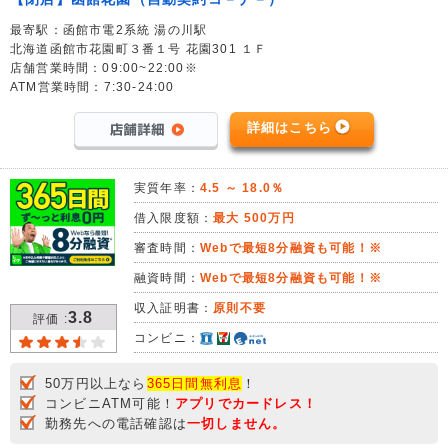
最寄駅：函館市電2系統 湯の川駅
北海道函館市花園町３番１号 花園301 １Ｆ
店舗営業時間：09:00~22:00※
ATM営業時間：7:30-24:00
詳細はこちら
実質年率：
4.5 ～ 18.0％
借入限度額：
最大 500万円
審査時間：
Webで最短8分融資も可能！※
融資時間：
Webで最短8分融資も可能！※
収入証明書：
原則不要
3.8
評価 :
コンビニ：
50万円以上なら
365日間無利息
！
コンビニATM可能！
アプリでカードレス！
勤務先への電話確認は
一切しません。