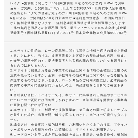
レイク ■無利息に関して 365日間無利息 ※初めてのご契約 ※Webでお申
込み・ご契約、ご契約額が50万円以上でご契約後59日以内に収入証明書類
の提出とレイクでの登録が完了の方 60日間無利息 ※初めてのご契約 ※We
bお申込み、ご契約額が50万円未満の方 ■無利息の注意点 ・初回契約翌日
から無利息適用となります ・無利息期間経過後は通常金利適用となります
・他の無利息商品との併用不可 商号：新生フィナンシャル株式会社 貸金業
登録番号：関東財務局長(11) 第01024号 日本貸金業協会会員第000003号
1.本サイトの目的は、ローン商品等に関する適切な情報と選択の機会を提供
することにあり、当社は、提携事業者とお客様との契約締結の代理、斡旋、
仲介等の形態を問わず、提携事業者とお客様の間の契約にいかなる関与もす
るものではありません。
2.本サイトに掲載される他の事業者の商品に関する情報の正確性には細心の
注意を払っていますが、金利、手数料その他の商品に関するいかなる情報も
保証するものではございません。ローン商品をご利用の際には、必ず商品を
提供する事業者に直接お問い合わせの上、商品詳細をご自身でご確認下さ
い。
3.当社及び当社アドバイザーでは、本サイトに掲載される商品やサービス等
についてのご質問には回答致しかねますので、当該商品等を提供する事業者
に直接お問い合わせ下さい。
4.本サイトに関して、利用者と提携事業者、第三者との間で紛争やトラブル
が発生した場合、当事者間で解決を図るものとし、当社は一切責任を負いま
せん。
5.編集方針、免責事項・知的財産権、ご利用いただく上での注意、プライバ
シーポリシーの各規程を必ずご確認の上、本サイトをご利用下さい。
6.カードローンお申し込み時に保険証を提出する場合、保険者番号、被保険