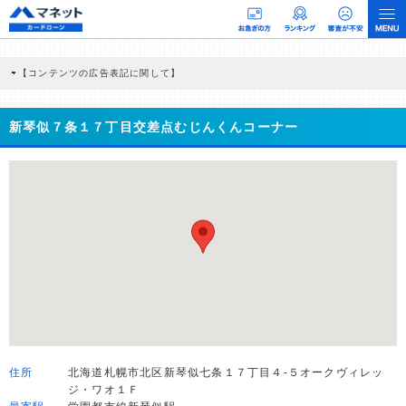
【コンテンツの広告表記に関して】
本コンテンツには、紹介している商品・商材の広告（リンク）を含む場合がありま
す。 これらの広告を経由して読者が企業ホームページを訪れ、成約が発生すると弊
社に対して企業から紹介報酬が支払われるという収益モデルです。 ただし、特定の
新琴似７条１７丁目交差点むじんくんコーナー
商品を根拠なくPRするものではなく、当編集部の調査／ユーザーへの口コミ収集な
どに基づき、公平性を担保した情報提供を行っています。
>提携企業一覧
住所
北海道札幌市北区新琴似七条１７丁目４-５オークヴィレッ
ジ・ワオ１Ｆ