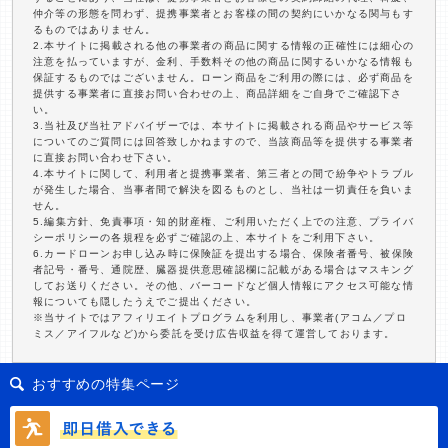
仲介等の形態を問わず、提携事業者とお客様の間の契約にいかなる関与もす
るものではありません。
2.本サイトに掲載される他の事業者の商品に関する情報の正確性には細心の
注意を払っていますが、金利、手数料その他の商品に関するいかなる情報も
保証するものではございません。ローン商品をご利用の際には、必ず商品を
提供する事業者に直接お問い合わせの上、商品詳細をご自身でご確認下さ
い。
3.当社及び当社アドバイザーでは、本サイトに掲載される商品やサービス等
についてのご質問には回答致しかねますので、当該商品等を提供する事業者
に直接お問い合わせ下さい。
4.本サイトに関して、利用者と提携事業者、第三者との間で紛争やトラブル
が発生した場合、当事者間で解決を図るものとし、当社は一切責任を負いま
せん。
5.編集方針、免責事項・知的財産権、ご利用いただく上での注意、プライバ
シーポリシーの各規程を必ずご確認の上、本サイトをご利用下さい。
6.カードローンお申し込み時に保険証を提出する場合、保険者番号、被保険
者記号・番号、通院歴、臓器提供意思確認欄に記載がある場合はマスキング
してお送りください。その他、バーコードなど個人情報にアクセス可能な情
報についても隠したうえでご提出ください。
※当サイトではアフィリエイトプログラムを利用し、事業者(アコム／プロ
ミス／アイフルなど)から委託を受け広告収益を得て運営しております。
おすすめの特集ページ