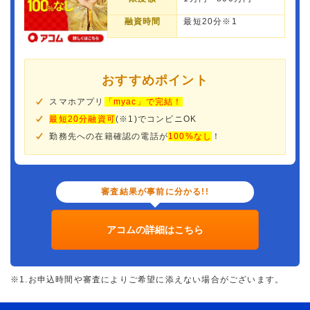
融資時間
最短20分※1
おすすめポイント
スマホアプリ
「myac」で完結！
最短20分融資可
(※1)でコンビニOK
勤務先への在籍確認の電話が
100%なし
！
審査結果が事前に分かる!!
アコムの詳細はこちら
※1.お申込時間や審査によりご希望に添えない場合がございます。