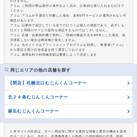
だけません。
アコム ご利用の際は貸付け条件をよく読み、計画的な借り入れを心がけて
ください
アコム アコムが不適切と判断した場合、金利0円サービスが適用されない可
能性があります。
アコム 記事内で紹介している全ての口コミは個人の感想であり、必ずしも
口コミと同様のサービス提供を保証するものではございません。
アコム 店舗・自動契約機で契約し、明細の確認方法をWEBにした場合、返
済遅延しない場合は郵送物が発生しません。
アコム 当サイトではアフィリエイトプログラムを利用し、事業者(アコム)
から委託を受け広告収益を得て運営しております
アコム 適用金利や利用極度額は審査によって決定します
同じエリアの他の店舗を探す
【閉店】札幌北口むじんくんコーナー
北２４条むじんくんコーナー
麻生むじんくんコーナー
1.本サイトの目的は、ローン商品等に関する適切な情報と選択の機会を提供
することにあり、当社は、提携事業者とお客様との契約締結の代理、斡旋、