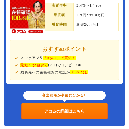
実質年率
2.4%〜17.9%
限度額
1万円〜800万円
融資時間
最短20分※1
おすすめポイント
スマホアプリ
「myac」で完結！
最短20分融資可
(※1)でコンビニOK
勤務先への在籍確認の電話が
100%なし
！
審査結果が事前に分かる!!
アコムの詳細はこちら