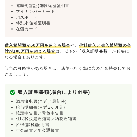
運転免許証(運転経歴証明書
マイナンバーカード
パスポート
特別永住者証明書
在留カード
借入希望額が50万円を超える場合
や、
他社借入と借入希望額の合
計が100万円を超える場合
は、以下の
「収入証明書類」
が必要に
なる場合もあります。
該当の可能性がある場合は、店舗へ行く際に念のため持参してお
きましょう。
収入証明書類(場合により必要)
源泉徴収票(直近／最新分)
給与明細書(直近2ヶ月分)
確定申告書／青色申告書
住民税決定通知書／納税通知書
所得(課税)証明書
年金証書／年金通知書