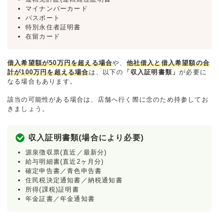
マイナンバーカード
パスポート
特別永住者証明書
在留カード
借入希望額が50万円を超える場合
や、
他社借入と借入希望額の合
計が100万円を超える場合
は、以下の
「収入証明書類」
が必要に
なる場合もあります。
該当の可能性がある場合は、店舗へ行く際に念のため持参してお
きましょう。
収入証明書類(場合により必要)
源泉徴収票(直近／最新分)
給与明細書(直近2ヶ月分)
確定申告書／青色申告書
住民税決定通知書／納税通知書
所得(課税)証明書
年金証書／年金通知書