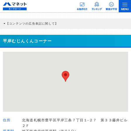
【コンテンツの広告表記に関して】
本コンテンツには、紹介している商品・商材の広告（リンク）を含む場合がありま
す。 これらの広告を経由して読者が企業ホームページを訪れ、成約が発生すると弊
社に対して企業から紹介報酬が支払われるという収益モデルです。 ただし、特定の
平岸むじんくんコーナー
商品を根拠なくPRするものではなく、当編集部の調査／ユーザーへの口コミ収集な
どに基づき、公平性を担保した情報提供を行っています。
>提携企業一覧
住所
北海道札幌市豊平区平岸三条７丁目１-２７ 第３３藤井ビル
２Ｆ