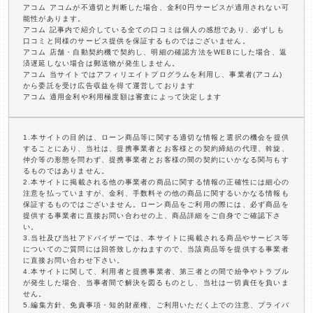
アコム アコムが不適切と判断した場合、金利0円サービスが適用されない可
能性があります。
アコム 記事内で紹介している全ての口コミは個人の感想であり、必ずしも
口コミと同様のサービス提供を保証するものではございません。
アコム 店舗・自動契約機で契約し、明細の確認方法をWEBにした場合、返
済遅延しない場合は郵送物が発生しません。
アコム 当サイトではアフィリエイトプログラムを利用し、事業者(アコム)
から委託を受け広告収益を得て運営しております
アコム 適用金利や利用極度額は審査によって決定します
1.本サイトの目的は、ローン商品等に関する適切な情報と選択の機会を提供
することにあり、当社は、提携事業者とお客様との契約締結の代理、斡旋、
仲介等の形態を問わず、提携事業者とお客様の間の契約にいかなる関与もす
るものではありません。
2.本サイトに掲載される他の事業者の商品に関する情報の正確性には細心の
注意を払っていますが、金利、手数料その他の商品に関するいかなる情報も
保証するものではございません。ローン商品をご利用の際には、必ず商品を
提供する事業者に直接お問い合わせの上、商品詳細をご自身でご確認下さ
い。
3.当社及び当社アドバイザーでは、本サイトに掲載される商品やサービス等
についてのご質問には回答致しかねますので、当該商品等を提供する事業者
に直接お問い合わせ下さい。
4.本サイトに関して、利用者と提携事業者、第三者との間で紛争やトラブル
が発生した場合、当事者間で解決を図るものとし、当社は一切責任を負いま
せん。
5.編集方針、免責事項・知的財産権、ご利用いただく上での注意、プライバ