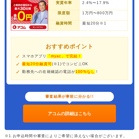
実質年率
2.4%〜17.9%
限度額
1万円〜800万円
融資時間
最短20分※1
おすすめポイント
スマホアプリ
「myac」で完結！
最短20分融資可
(※1)でコンビニOK
勤務先への在籍確認の電話が
100%なし
！
審査結果が事前に分かる!!
アコムの詳細はこちら
※1.お申込時間や審査によりご希望に添えない場合がございます。