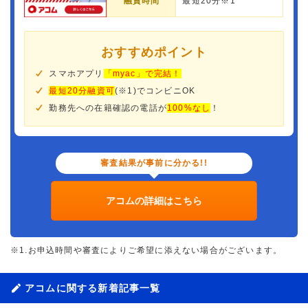
融資時間
最短20分※1
おすすめポイント
スマホアプリ
「myac」で完結！
最短20分融資可
(※1)でコンビニOK
勤務先への在籍確認の電話が
100%なし
！
審査結果が事前に分かる!!
アコムの詳細はこちら
※1.お申込時間や審査によりご希望に添えない場合がございます。
アコムに関する新着記事一覧