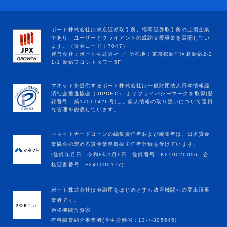
マネットカードローンの編集責任者および編集者は、日本貸金
業協会の定める貸金業務取扱主任者登録を受けています。
(登録年月日：令和8年1月9日、登録番号：K250020096、合
格証書番号：F241000177)
ポート株式会社は金融庁をはじめとする政府機関への届出済事
業者です。
適格機関投資家
有料職業紹介事業者(厚生労働省：13-ﾕ-305645)