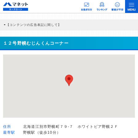
【コンテンツの広告表記に関して】
本コンテンツには、紹介している商品・商材の広告（リンク）を含む場合がありま
す。 これらの広告を経由して読者が企業ホームページを訪れ、成約が発生すると弊
社に対して企業から紹介報酬が支払われるという収益モデルです。 ただし、特定の
１２号野幌むじんくんコーナー
商品を根拠なくPRするものではなく、当編集部の調査／ユーザーへの口コミ収集な
どに基づき、公平性を担保した情報提供を行っています。
>提携企業一覧
住所
北海道江別市野幌町７９-７ ホワイトピア野幌２Ｆ
最寄駅
野幌駅（徒歩10分）