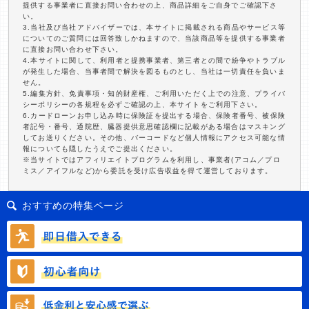
提供する事業者に直接お問い合わせの上、商品詳細をご自身でご確認下さ
い。
3.当社及び当社アドバイザーでは、本サイトに掲載される商品やサービス等
についてのご質問には回答致しかねますので、当該商品等を提供する事業者
に直接お問い合わせ下さい。
4.本サイトに関して、利用者と提携事業者、第三者との間で紛争やトラブル
が発生した場合、当事者間で解決を図るものとし、当社は一切責任を負いま
せん。
5.編集方針、免責事項・知的財産権、ご利用いただく上での注意、プライバ
シーポリシーの各規程を必ずご確認の上、本サイトをご利用下さい。
6.カードローンお申し込み時に保険証を提出する場合、保険者番号、被保険
者記号・番号、通院歴、臓器提供意思確認欄に記載がある場合はマスキング
してお送りください。その他、バーコードなど個人情報にアクセス可能な情
報についても隠したうえでご提出ください。
※当サイトではアフィリエイトプログラムを利用し、事業者(アコム／プロ
ミス／アイフルなど)から委託を受け広告収益を得て運営しております。
おすすめの特集ページ