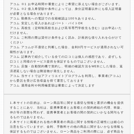
アコム ※1 お申込時間や審査によりご希望に添えない場合がございます。
アコム ※2 借入希望額や条件によっては、身分証明書以外にも収入証明書
が必要となる場合があります。
アコム 勤務先への電話での在籍確認は100％ありません。
アコム 安定した収入があればパート・バイトOK
アコム 高校生（定時制高校生および高等専門学校生も含む）はお申込いた
だけません。
アコム ご利用の際は貸付け条件をよく読み、計画的な借り入れを心がけて
ください
アコム アコムが不適切と判断した場合、金利0円サービスが適用されない可
能性があります。
アコム 記事内で紹介している全ての口コミは個人の感想であり、必ずしも
口コミと同様のサービス提供を保証するものではございません。
アコム 店舗・自動契約機で契約し、明細の確認方法をWEBにした場合、返
済遅延しない場合は郵送物が発生しません。
アコム 当サイトではアフィリエイトプログラムを利用し、事業者(アコム)
から委託を受け広告収益を得て運営しております
アコム 適用金利や利用極度額は審査によって決定します
1.本サイトの目的は、ローン商品等に関する適切な情報と選択の機会を提供
することにあり、当社は、提携事業者とお客様との契約締結の代理、斡旋、
仲介等の形態を問わず、提携事業者とお客様の間の契約にいかなる関与もす
るものではありません。
2.本サイトに掲載される他の事業者の商品に関する情報の正確性には細心の
注意を払っていますが、金利、手数料その他の商品に関するいかなる情報も
保証するものではございません。ローン商品をご利用の際には、必ず商品を