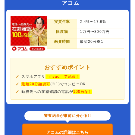
アコム
実質年率
2.4%〜17.9%
限度額
1万円〜800万円
融資時間
最短20分※1
おすすめポイント
スマホアプリ
「myac」で完結！
最短20分融資可
(※1)でコンビニOK
勤務先への在籍確認の電話が
100%なし
！
審査結果が事前に分かる!!
アコムの詳細はこちら