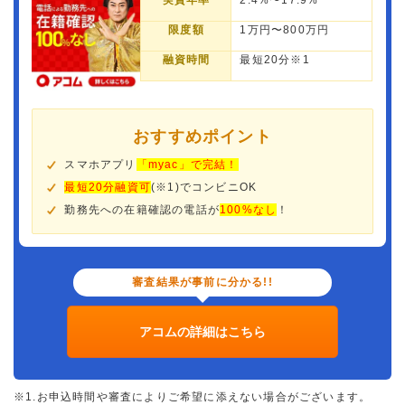
実質年率
2.4%〜17.9%
限度額
1万円〜800万円
融資時間
最短20分※1
おすすめポイント
スマホアプリ
「myac」で完結！
最短20分融資可
(※1)でコンビニOK
勤務先への在籍確認の電話が
100%なし
！
審査結果が事前に分かる!!
アコムの詳細はこちら
※1.お申込時間や審査によりご希望に添えない場合がございます。