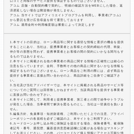
口コミと同様のサービス提供を保証するものではございません。
アコム 店舗・自動契約機で契約し、明細の確認方法をWEBにした場合、返
済遅延しない場合は郵送物が発生しません。
アコム 当サイトではアフィリエイトプログラムを利用し、事業者(アコム)
から委託を受け広告収益を得て運営しております
アコム 適用金利や利用極度額は審査によって決定します
1.本サイトの目的は、ローン商品等に関する適切な情報と選択の機会を提供
することにあり、当社は、提携事業者とお客様との契約締結の代理、斡旋、
仲介等の形態を問わず、提携事業者とお客様の間の契約にいかなる関与もす
るものではありません。
2.本サイトに掲載される他の事業者の商品に関する情報の正確性には細心の
注意を払っていますが、金利、手数料その他の商品に関するいかなる情報も
保証するものではございません。ローン商品をご利用の際には、必ず商品を
提供する事業者に直接お問い合わせの上、商品詳細をご自身でご確認下さ
い。
3.当社及び当社アドバイザーでは、本サイトに掲載される商品やサービス等
についてのご質問には回答致しかねますので、当該商品等を提供する事業者
に直接お問い合わせ下さい。
4.本サイトに関して、利用者と提携事業者、第三者との間で紛争やトラブル
が発生した場合、当事者間で解決を図るものとし、当社は一切責任を負いま
せん。
5.編集方針、免責事項・知的財産権、ご利用いただく上での注意、プライバ
シーポリシーの各規程を必ずご確認の上、本サイトをご利用下さい。
6.カードローンお申し込み時に保険証を提出する場合、保険者番号、被保険
者記号・番号、通院歴、臓器提供意思確認欄に記載がある場合はマスキング
してお送りください。その他、バーコードなど個人情報にアクセス可能な情