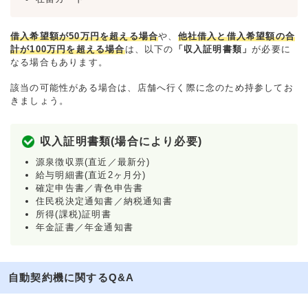
借入希望額が50万円を超える場合
や、
他社借入と借入希望額の合
計が100万円を超える場合
は、以下の
「収入証明書類」
が必要に
なる場合もあります。
該当の可能性がある場合は、店舗へ行く際に念のため持参してお
きましょう。
収入証明書類(場合により必要)
源泉徴収票(直近／最新分)
給与明細書(直近2ヶ月分)
確定申告書／青色申告書
住民税決定通知書／納税通知書
所得(課税)証明書
年金証書／年金通知書
自動契約機に関するQ&A