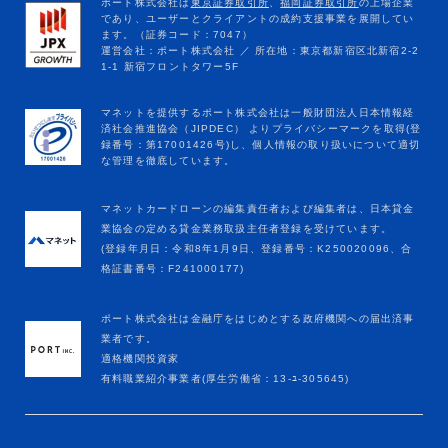
マネットカードローンの編集責任者および編集者は、日本貸金
業協会の定める貸金業務取扱主任者登録を受けています。
(登録年月日：令和8年1月9日、登録番号：K250020096、合
格証書番号：F241000177)
ポート株式会社は金融庁をはじめとする政府機関への届出済事
業者です。
適格機関投資家
有料職業紹介事業者(厚生労働省：13-ﾕ-305645)