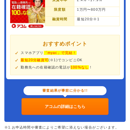
実質年率
2.4%〜17.9%
限度額
1万円〜800万円
融資時間
最短20分※1
おすすめポイント
スマホアプリ
「myac」で完結！
最短20分融資可
(※1)でコンビニOK
勤務先への在籍確認の電話が
100%なし
！
審査結果が事前に分かる!!
アコムの詳細はこちら
※1.お申込時間や審査によりご希望に添えない場合がございます。