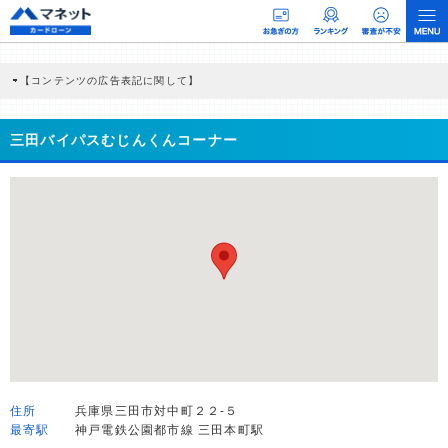
【コンテンツの広告表記に関して】
本コンテンツには、紹介している商品・商材の広告（リンク）を含む場合がありま
す。 これらの広告を経由して読者が企業ホームページを訪れ、成約が発生すると弊
社に対して企業から紹介報酬が支払われるという収益モデルです。 ただし、特定の
三田バイパスむじんくんコーナー
商品を根拠なくPRするものではなく、当編集部の調査／ユーザーへの口コミ収集な
どに基づき、公平性を担保した情報提供を行っています。
>提携企業一覧
住所
兵庫県三田市対中町２２-５
最寄駅
神戸電鉄公園都市線 三田本町駅