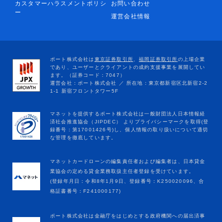
カスタマーハラスメントポリシ
お問い合わせ
ー
運営会社情報
マネットカードローンの編集責任者および編集者は、日本貸金
業協会の定める貸金業務取扱主任者登録を受けています。
(登録年月日：令和8年1月9日、登録番号：K250020096、合
格証書番号：F241000177)
ポート株式会社は金融庁をはじめとする政府機関への届出済事