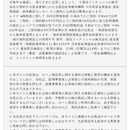
付条件を確認し、借りすぎに注意しましょう。 ※新生フィナンシャル株式
会社が契約する貸金業務にかかる指定紛争解決機関 ※日本貸金業協会 貸金
業相談・紛争解決センター ※ご契約には所定の審査があります。
レイク ■無利息に関して 365日間無利息 ※初めてのご契約 ※Webでお申
込み・ご契約、ご契約額が50万円以上でご契約後59日以内に収入証明書類
の提出とレイクでの登録が完了の方 60日間無利息 ※初めてのご契約 ※We
bお申込み、ご契約額が50万円未満の方 ■無利息の注意点 ・初回契約翌日
から無利息適用となります ・無利息期間経過後は通常金利適用となります
・他の無利息商品との併用不可 商号：新生フィナンシャル株式会社 貸金業
登録番号：関東財務局長(11) 第01024号 日本貸金業協会会員第000003号
レイク 最短即日融資をご希望の場合、21時（日曜日は18時）までのご契約
手続き完了（審査・必要書類の確認含む）が必要です。一部金融機関およ
び、メンテナンス時間等を除きます。
1.本サイトの目的は、ローン商品等に関する適切な情報と選択の機会を提供
することにあり、当社は、提携事業者とお客様との契約締結の代理、斡旋、
仲介等の形態を問わず、提携事業者とお客様の間の契約にいかなる関与もす
るものではありません。
2.本サイトに掲載される他の事業者の商品に関する情報の正確性には細心の
注意を払っていますが、金利、手数料その他の商品に関するいかなる情報も
保証するものではございません。ローン商品をご利用の際には、必ず商品を
提供する事業者に直接お問い合わせの上、商品詳細をご自身でご確認下さ
い。
3.当社及び当社アドバイザーでは、本サイトに掲載される商品やサービス等
についてのご質問には回答致しかねますので、当該商品等を提供する事業者
に直接お問い合わせ下さい。