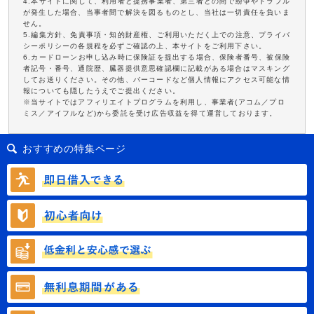
4.本サイトに関して、利用者と提携事業者、第三者との間で紛争やトラブル
が発生した場合、当事者間で解決を図るものとし、当社は一切責任を負いま
せん。
5.編集方針、免責事項・知的財産権、ご利用いただく上での注意、プライバ
シーポリシーの各規程を必ずご確認の上、本サイトをご利用下さい。
6.カードローンお申し込み時に保険証を提出する場合、保険者番号、被保険
者記号・番号、通院歴、臓器提供意思確認欄に記載がある場合はマスキング
してお送りください。その他、バーコードなど個人情報にアクセス可能な情
報についても隠したうえでご提出ください。
※当サイトではアフィリエイトプログラムを利用し、事業者(アコム／プロ
ミス／アイフルなど)から委託を受け広告収益を得て運営しております。
おすすめの特集ページ