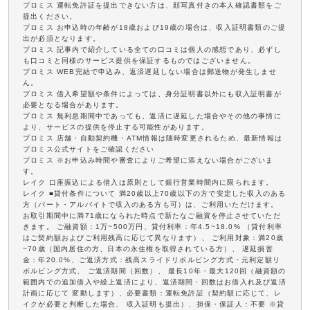
プロミス 運転免許証を提出できない方は、顔写真付きの本人確認書類をご
提出ください。
プロミス お申込時の年齢が18歳および19歳の場合は、収入証明書類のご提
出が必須となります。
プロミス 記事内で紹介している全ての口コミは個人の感想であり、必ずし
も口コミと同様のサービス提供を保証するものではございません。
プロミス WEB完結で申込み、返済遅延しない場合は郵送物が発生しませ
ん。
プロミス 借入希望額や条件によっては、身分証明書以外にも収入証明書が
必要となる場合があります。
プロミス 無利息期間中であっても、返済に遅延した場合やその他の事情に
より、サービスの提供を停止する可能性があります。
プロミス 店舗・自動契約機・ATM情報は随時変更されるため、最新情報は
プロミス公式サイトをご確認ください
プロミス ※お申込み時間や審査によりご希望に添えない場合がございま
す。
レイク 口座振込による借入は原則として銀行営業時間内に限られます。
レイク ■貸付条件について 満20歳以上70歳以下の方で安定した収入のある
方（パート・アルバイトで収入のある方も可）は、ご利用いただけます。
お取引期間中に満71歳になられた時点で新たなご融資を停止させていただ
きます。 ご融資額：1万~500万円、貸付利率：年4.5~18.0% （貸付利率
はご契約額およびご利用残高に応じて異なります）、 ご利用対象：満20歳
~70歳（国内居住の方、日本の永住権を取得されている方）、 遅延損害
金：年20.0%、ご返済方式：残高スライドリボルビング方式・元利定額リ
ボルビング方式、 ご返済期間（回数）、 最長10年・最大120回（融資額の
範囲内での追加借入や繰上返済により、返済期間・回数はお借入れ及び返済
計画に応じて 変動します）、必要書類：運転免許証（契約額に応じて、レ
イクが必要と判断した場合、 収入証明も提出）、担保・保証人：不要 ※貸