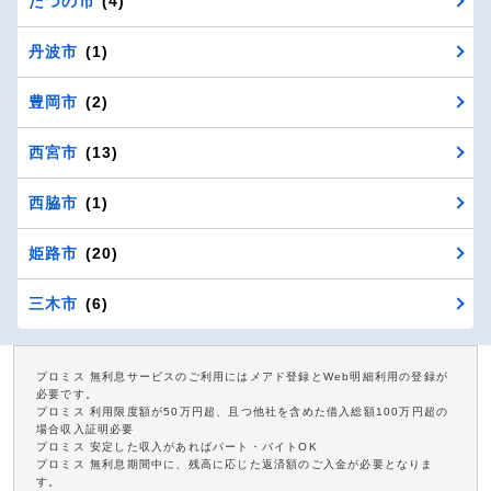
たつの市
(4)
丹波市
(1)
豊岡市
(2)
西宮市
(13)
西脇市
(1)
姫路市
(20)
三木市
(6)
プロミス 無利息サービスのご利用にはメアド登録とWeb明細利用の登録が
必要です。
プロミス 利用限度額が50万円超、且つ他社を含めた借入総額100万円超の
場合収入証明必要
プロミス 安定した収入があればパート・バイトOK
プロミス 無利息期間中に、残高に応じた返済額のご入金が必要となりま
す。