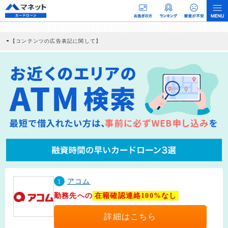
【コンテンツの広告表記に関して】
本コンテンツには、紹介している商品・商材の広告（リンク）を含む場合がありま
す。 これらの広告を経由して読者が企業ホームページを訪れ、成約が発生すると弊
社に対して企業から紹介報酬が支払われるという収益モデルです。 ただし、特定の
商品を根拠なくPRするものではなく、当編集部の調査／ユーザーへの口コミ収集な
どに基づき、公平性を担保した情報提供を行っています。
>提携企業一覧
1
アコム
勤務先への
在籍確認連絡100%なし
詳細はこちら