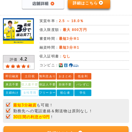
詳細はこちら
実質年率：
2.5 ～ 18.0％
借入限度額：
最大 800万円
審査時間：
最短3分※1
融資時間：
最短3分※1
収入証明書：
なし
4.2
評価 :
コンビニ：
即日融資
土日祝
無利息あり
おまとめ
低金利
来店不要
収入書不要
保証人不要
担保不要
バレずに
主婦向け
女性専用
フリーター
初心者
学生
最短3分融資
も可能！
勤務先への電話連絡＆郵送物は原則なし！
30日間の利息が0円
！