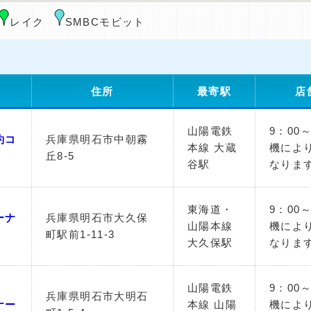
レイク
SMBCモビット
住所
最寄駅
店
山陽電鉄
9：00
約コ
兵庫県明石市中朝霧
本線 大蔵
機によ
丘8-5
谷駅
なりま
東海道・
9：00
ーナ
兵庫県明石市大久保
山陽本線
機によ
町駅前1-11-3
大久保駅
なりま
山陽電鉄
9：00
兵庫県明石市大明石
ナー
本線 山陽
機によ