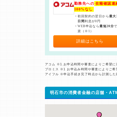
勤務先への
在籍確認連
100%なし
・
初回契約の翌日から
最大
日間
利息が0円
・
WEB申込なら
最短20分
資（※1）
詳細はこちら
アコム ※1.お申込時間や審査によりご希望
プロミス ※1 お申込み時間や審査によりご
アイフル ※申込手続き完了時点から計測し
明石市の消費者金融の店舗・AT