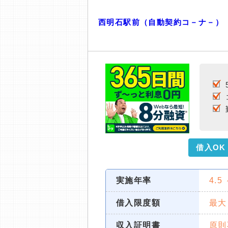
西明石駅前（自動契約コ－ナ－）
借入OK
実施年率
4.5
借入限度額
最大
収入証明書
原則