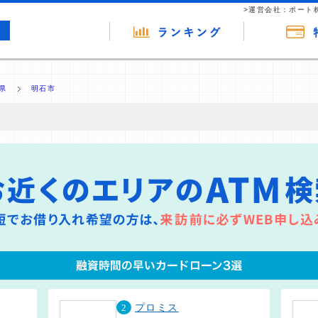
>運営会社：ポート
県
明石市
の広告（リンク）を含む場合があります。 これらの広告を経由して読者
るという収益モデルです。 ただし、特定の商品を根拠なくPRするもので
報提供を行っています。
2
プロミス