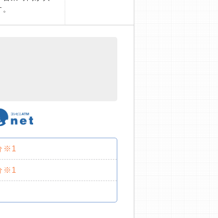
す。
分※1
分※1