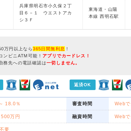
兵庫県明石市小久保２丁
東海道・山陽
目６－１ ウエストアカ
本線 西明石駅
シ３Ｆ
50万円以上なら
365日間無利息
！
コンビニATM可能！
アプリでカードレス！
勤務先への電話確認は
一切しません。
返済OK
 ～ 18.0％
審査時間
Web
 500万円
融資時間
Web
不要