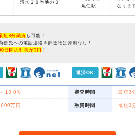
清水２８番地の３
魚住駅
なりま
最短3分融資
も可能！
勤務先への電話連絡＆郵送物は原則なし！
30日間の利息が0円
！
返済OK
 ～ 18.0％
審査時間
最短3
 800万円
融資時間
最短3