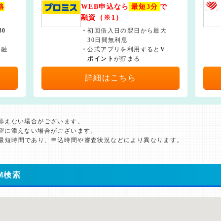
絡
WEB申込なら
最短3分
で
融資（※1）
30
・
初回借入日の翌日から最大
30日間無利息
で融
・
公式アプリを利用すると
V
ポイント
が貯まる
詳細はこちら
に添えない場合がございます。
希望に添えない場合がございます。
た最短時間であり、申込時間や審査状況などにより異なります。
M検索