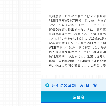
無利息サービスのご利用にはメアド登録
利用限度額が50万円超、且つ他社を含
安定した収入があればパート・バイトO
運転免許証を提出できない方は、顔写
無利息期間中に、残高に応じた返済額
お申込時の年齢が18歳および19歳の
記事内で紹介している全ての口コミは
WEB完結で申込み、返済遅延しない場
借入希望額や条件によっては、身分証
無利息期間中であっても、返済に遅延
店舗・自動契約機・ATM情報は随時変
※お申込み時間や審査によりご希望に
レイクの店舗・ATM一覧
店舗名