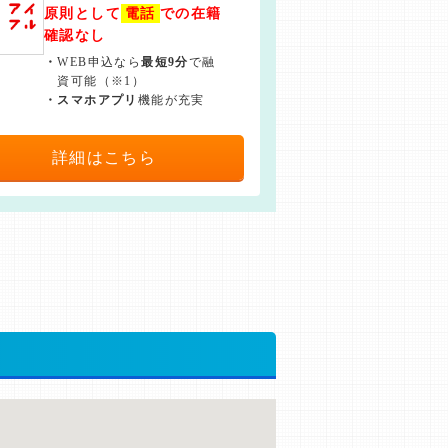
原則として
電話
での在籍
確認なし
・
WEB申込なら
最短9分
で融
資可能（※1）
・
スマホアプリ
機能が充実
詳細はこちら