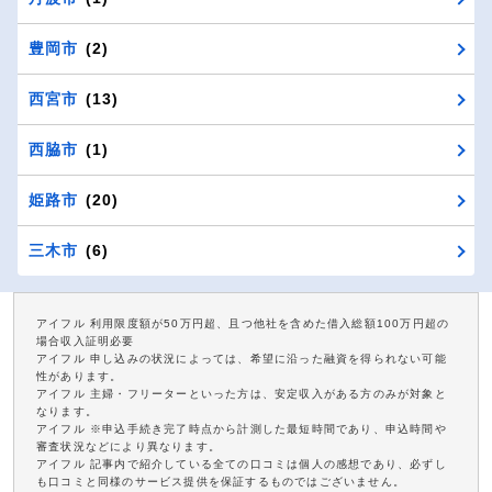
豊岡市
(2)
西宮市
(13)
西脇市
(1)
姫路市
(20)
三木市
(6)
アイフル 利用限度額が50万円超、且つ他社を含めた借入総額100万円超の
場合収入証明必要
アイフル 申し込みの状況によっては、希望に沿った融資を得られない可能
性があります。
アイフル 主婦・フリーターといった方は、安定収入がある方のみが対象と
なります。
アイフル ※申込手続き完了時点から計測した最短時間であり、申込時間や
審査状況などにより異なります。
アイフル 記事内で紹介している全ての口コミは個人の感想であり、必ずし
も口コミと同様のサービス提供を保証するものではございません。