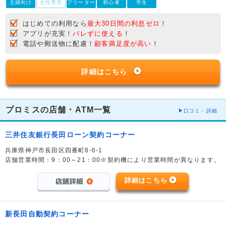
主婦向け
女性専用
フリーター
初心者
学生
はじめての利用なら
最大30日間の利息ゼロ
！
アプリが充実！
バレずに使える
！
電話や郵送物に配慮！
顧客満足度が高い
！
詳細はこちら
プロミスの店舗・ATM一覧
口コミ・詳細
三井住友銀行長田ローン契約コーナー
兵庫県神戸市長田区四番町8-6-1
店舗営業時間：9：00～21：00※契約機により営業時間が異なります。
詳細はこちら
新長田自動契約コーナー