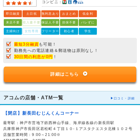
コンビニ：
即日融資
土日祝
無利息あり
おまとめ
低金利
来店不要
収入書不要
保証人不要
担保不要
バレずに
主婦向け
女性専用
フリーター
初心者
学生
最短3分融資
も可能！
勤務先への電話連絡＆郵送物は原則なし！
30日間の利息が0円
！
詳細はこちら
アコムの店舗・ATM一覧
口コミ・詳細
【閉店】新長田むじんくんコーナー
最寄駅：神戸市営地下鉄西神山手線、海岸線各線の新長田駅
兵庫県神戸市長田区若松町４丁目１０-１アスタクエスタ北棟１０２号
店舗営業時間：9:00～21:00※