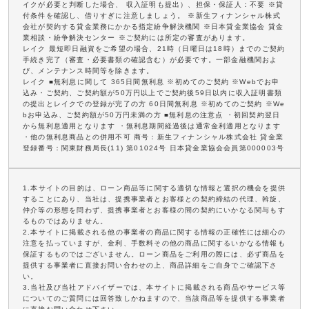
イクが必要と判断した場合、 収入証明も提出）、担保・保証人：不要 ※貸
付条件を確認し、借りすぎに注意しましょう。 ※新生フィナンシャル株式
会社が契約する貸金業務にかかる指定紛争解決機関 ※日本貸金業協会 貸金
業相談・紛争解決センター ※ご契約には所定の審査があります。
レイク 最短即日融資をご希望の場合、21時（日曜日は18時）までのご契約
手続き完了（審査・必要書類の確認含む）が必要です。一部金融機関およ
び、メンテナンス時間等を除きます。
レイク ■無利息に関して 365日間無利息 ※初めてのご契約 ※Webでお申
込み・ご契約、ご契約額が50万円以上でご契約後59日以内に収入証明書類
の提出とレイクでの登録が完了の方 60日間無利息 ※初めてのご契約 ※We
bお申込み、ご契約額が50万円未満の方 ■無利息の注意点 ・初回契約翌日
から無利息適用となります ・無利息期間経過後は通常金利適用となります
・他の無利息商品との併用不可 商号：新生フィナンシャル株式会社 貸金業
登録番号：関東財務局長(11) 第01024号 日本貸金業協会会員第000003号
1.本サイトの目的は、ローン商品等に関する適切な情報と選択の機会を提供
することにあり、当社は、提携事業者とお客様との契約締結の代理、斡旋、
仲介等の形態を問わず、提携事業者とお客様の間の契約にいかなる関与もす
るものではありません。
2.本サイトに掲載される他の事業者の商品に関する情報の正確性には細心の
注意を払っていますが、金利、手数料その他の商品に関するいかなる情報も
保証するものではございません。ローン商品をご利用の際には、必ず商品を
提供する事業者に直接お問い合わせの上、商品詳細をご自身でご確認下さ
い。
3.当社及び当社アドバイザーでは、本サイトに掲載される商品やサービス等
についてのご質問には回答致しかねますので、当該商品等を提供する事業者