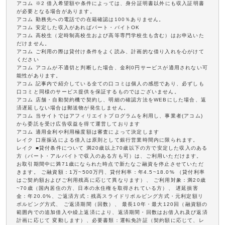
アコム ※2 借入希望額や条件によっては、身分証明書以外にも収入証明書
が必要となる場合があります。
アコム 勤務先への電話での在籍確認は100％ありません。
アコム 安定した収入があればパート・バイトOK
アコム 高校生（定時制高校生および高等専門学校生も含む）はお申込いた
だけません。
アコム ご利用の際は貸付け条件をよく読み、計画的な借り入れを心がけて
ください
アコム アコムが不適切と判断した場合、金利0円サービスが適用されない可
能性があります。
アコム 記事内で紹介している全ての口コミは個人の感想であり、必ずしも
口コミと同様のサービス提供を保証するものではございません。
アコム 店舗・自動契約機で契約し、明細の確認方法をWEBにした場合、返
済遅延しない場合は郵送物が発生しません。
アコム 当サイトではアフィリエイトプログラムを利用し、事業者(アコム)
から委託を受け広告収益を得て運営しております
アコム 適用金利や利用極度額は審査によって決定します
レイク 口座振込による借入は原則として銀行営業時間内に限られます。
レイク ■貸付条件について 満20歳以上70歳以下の方で安定した収入のある
方（パート・アルバイトで収入のある方も可）は、ご利用いただけます。
お取引期間中に満71歳になられた時点で新たなご融資を停止させていただ
きます。 ご融資額：1万~500万円、貸付利率：年4.5~18.0% （貸付利率
はご契約額およびご利用残高に応じて異なります）、 ご利用対象：満20歳
~70歳（国内居住の方、日本の永住権を取得されている方）、 遅延損害
金：年20.0%、ご返済方式：残高スライドリボルビング方式・元利定額リ
ボルビング方式、 ご返済期間（回数）、 最長10年・最大120回（融資額の
範囲内での追加借入や繰上返済により、返済期間・回数はお借入れ及び返済
計画に応じて 変動します）、必要書類：運転免許証（契約額に応じて、レ