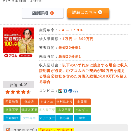
ATM営業時間：24時間
詳細はこちら
実質年率：
2.4 ～ 17.9％
借入限度額：
1万円 ～ 800万円
審査時間：
最短20分※1
融資時間：
最短20分※1
収入証明書：
以下のいずれかに該当する場合は収入
証明書が必要。①アコムのご契約が50万円を超え
る場合②他社を含めたお借入総額が100万円を超え
る場合
4.2
評価 :
コンビニ：
即日融資
低金利
おまとめ
無利息あり
土日祝
担保不要
保証人不要
収入書不要
来店不要
バレずに
主婦向け
女性専用
フリーター
初心者
学生
スマホアプリ
「myac」で完結！