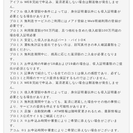
アイフル WEB完結で申込み、返済遅延しない場合は郵送物が発生しませ
ん。
アイフル 借入希望額や条件によっては、身分証明書以外にも収入証明書が
必要となる場合があります。
プロミス 無利息サービスのご利用にはメアド登録とWeb明細利用の登録が
必要です。
プロミス 利用限度額が50万円超、且つ他社を含めた借入総額100万円超の
場合収入証明必要
プロミス 安定した収入があればパート・バイトOK
プロミス 運転免許証を提出できない方は、顔写真付きの本人確認書類をご
提出ください。
プロミス 無利息期間中に、残高に応じた返済額のご入金が必要となりま
す。
プロミス お申込時の年齢が18歳および19歳の場合は、収入証明書類のご提
出が必須となります。
プロミス 記事内で紹介している全ての口コミは個人の感想であり、必ずし
も口コミと同様のサービス提供を保証するものではございません。
プロミス WEB完結で申込み、返済遅延しない場合は郵送物が発生しませ
ん。
プロミス 借入希望額や条件によっては、身分証明書以外にも収入証明書が
必要となる場合があります。
プロミス 無利息期間中であっても、返済に遅延した場合やその他の事情に
より、サービスの提供を停止する可能性があります。
プロミス 店舗・自動契約機・ATM情報は随時変更されるため、最新情報は
プロミス公式サイトをご確認ください
プロミス ※お申込み時間や審査によりご希望に添えない場合がございま
す。
アコム ※1 お申込時間や審査によりご希望に添えない場合がございます。