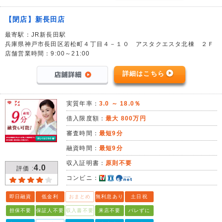
【閉店】新長田店
最寄駅：JR新長田駅
兵庫県神戸市長田区若松町４丁目４－１０ アスタクエスタ北棟 ２Ｆ
店舗営業時間：9:00～21:00
詳細はこちら
実質年率：
3.0 ～ 18.0％
借入限度額：
最大 800万円
審査時間：
最短9分
融資時間：
最短9分
収入証明書：
原則不要
4.0
評価 :
コンビニ：
即日融資
低金利
おまとめ
無利息あり
土日祝
担保不要
保証人不要
収入書不要
来店不要
バレずに