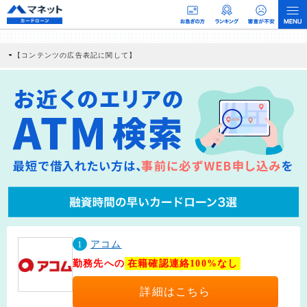
【コンテンツの広告表記に関して】
本コンテンツには、紹介している商品・商材の広告（リンク）を含む場合がありま
す。 これらの広告を経由して読者が企業ホームページを訪れ、成約が発生すると弊
社に対して企業から紹介報酬が支払われるという収益モデルです。 ただし、特定の
商品を根拠なくPRするものではなく、当編集部の調査／ユーザーへの口コミ収集な
どに基づき、公平性を担保した情報提供を行っています。
>提携企業一覧
1
アコム
勤務先への
在籍確認連絡100%なし
詳細はこちら