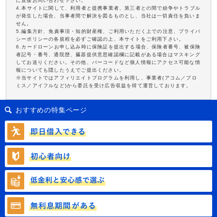
に直接お問い合わせ下さい。
4.本サイトに関して、利用者と提携事業者、第三者との間で紛争やトラブル
が発生した場合、当事者間で解決を図るものとし、当社は一切責任を負いま
せん。
5.編集方針、免責事項・知的財産権、ご利用いただく上での注意、プライバ
シーポリシーの各規程を必ずご確認の上、本サイトをご利用下さい。
6.カードローンお申し込み時に保険証を提出する場合、保険者番号、被保険
者記号・番号、通院歴、臓器提供意思確認欄に記載がある場合はマスキング
してお送りください。その他、バーコードなど個人情報にアクセス可能な情
報についても隠したうえでご提出ください。
※当サイトではアフィリエイトプログラムを利用し、事業者(アコム／プロ
ミス／アイフルなど)から委託を受け広告収益を得て運営しております。
おすすめの特集ページ