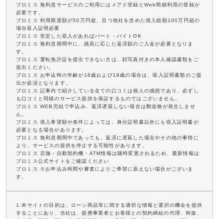
プロミス 無利息サービスのご利用にはメアド登録とWeb明細利用の登録が
必要です。
プロミス 利用限度額が50万円超、且つ他社を含めた借入総額100万円超の
場合収入証明必要
プロミス 安定した収入があればパート・バイトOK
プロミス 無利息期間中に、残高に応じた返済額のご入金が必要となりま
す。
プロミス 運転免許証を提出できない方は、顔写真付きの本人確認書類をご
提出ください。
プロミス お申込時の年齢が18歳および19歳の場合は、収入証明書類のご提
出が必須となります。
プロミス 記事内で紹介している全ての口コミは個人の感想であり、必ずし
も口コミと同様のサービス提供を保証するものではございません。
プロミス WEB完結で申込み、返済遅延しない場合は郵送物が発生しませ
ん。
プロミス 借入希望額や条件によっては、身分証明書以外にも収入証明書が
必要となる場合があります。
プロミス 無利息期間中であっても、返済に遅延した場合やその他の事情に
より、サービスの提供を停止する可能性があります。
プロミス 店舗・自動契約機・ATM情報は随時変更されるため、最新情報は
プロミス公式サイトをご確認ください
プロミス ※お申込み時間や審査によりご希望に添えない場合がございま
す。
1.本サイトの目的は、ローン商品等に関する適切な情報と選択の機会を提供
することにあり、当社は、提携事業者とお客様との契約締結の代理、斡旋、