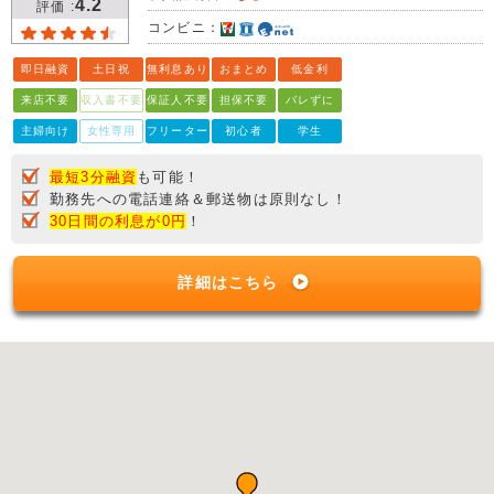
4.2
評価 :
コンビニ：
即日融資
土日祝
無利息あり
おまとめ
低金利
来店不要
収入書不要
保証人不要
担保不要
バレずに
主婦向け
女性専用
フリーター
初心者
学生
最短3分融資
も可能！
勤務先への電話連絡＆郵送物は原則なし！
30日間の利息が0円
！
詳細はこちら