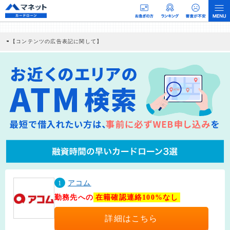
【コンテンツの広告表記に関して】
本コンテンツには、紹介している商品・商材の広告（リンク）を含む場合がありま
す。 これらの広告を経由して読者が企業ホームページを訪れ、成約が発生すると弊
社に対して企業から紹介報酬が支払われるという収益モデルです。 ただし、特定の
商品を根拠なくPRするものではなく、当編集部の調査／ユーザーへの口コミ収集な
どに基づき、公平性を担保した情報提供を行っています。
>提携企業一覧
1
アコム
勤務先への
在籍確認連絡100%なし
詳細はこちら