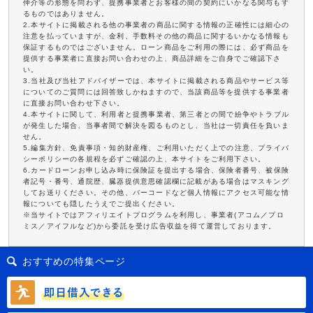
仲介等の形態を問わず、提携事業者とお客様の間の契約にいかなる関与もす
るものではありません。
2.本サイトに掲載される他の事業者の商品に関する情報の正確性には細心の
注意を払っていますが、金利、手数料その他の商品に関するいかなる情報も
保証するものではございません。ローン商品をご利用の際には、必ず商品を
提供する事業者に直接お問い合わせの上、商品詳細をご自身でご確認下さ
い。
3.当社及び当社アドバイザーでは、本サイトに掲載される商品やサービス等
についてのご質問には回答致しかねますので、当該商品等を提供する事業者
に直接お問い合わせ下さい。
4.本サイトに関して、利用者と提携事業者、第三者との間で紛争やトラブル
が発生した場合、当事者間で解決を図るものとし、当社は一切責任を負いま
せん。
5.編集方針、免責事項・知的財産権、ご利用いただく上での注意、プライバ
シーポリシーの各規程を必ずご確認の上、本サイトをご利用下さい。
6.カードローンお申し込み時に保険証を提出する場合、保険者番号、被保険
者記号・番号、通院歴、臓器提供意思確認欄に記載がある場合はマスキング
してお送りください。その他、バーコードなど個人情報にアクセス可能な情
報についても隠したうえでご提出ください。
※当サイトではアフィリエイトプログラムを利用し、事業者(アコム／プロ
ミス／アイフルなど)から委託を受け広告収益を得て運営しております。
おすすめの特集ページ