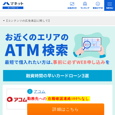
【コンテンツの広告表記に関して】
本コンテンツには、紹介している商品・商材の広告（リンク）を含む場合がありま
す。 これらの広告を経由して読者が企業ホームページを訪れ、成約が発生すると弊
社に対して企業から紹介報酬が支払われるという収益モデルです。 ただし、特定の
商品を根拠なくPRするものではなく、当編集部の調査／ユーザーへの口コミ収集な
どに基づき、公平性を担保した情報提供を行っています。
>提携企業一覧
1
アコム
勤務先への
在籍確認連絡100%なし
詳細はこちら