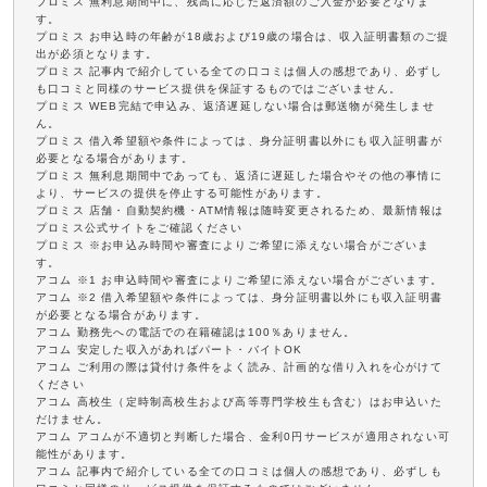
プロミス 無利息期間中に、残高に応じた返済額のご入金が必要となりま
す。
プロミス お申込時の年齢が18歳および19歳の場合は、収入証明書類のご提
出が必須となります。
プロミス 記事内で紹介している全ての口コミは個人の感想であり、必ずし
も口コミと同様のサービス提供を保証するものではございません。
プロミス WEB完結で申込み、返済遅延しない場合は郵送物が発生しませ
ん。
プロミス 借入希望額や条件によっては、身分証明書以外にも収入証明書が
必要となる場合があります。
プロミス 無利息期間中であっても、返済に遅延した場合やその他の事情に
より、サービスの提供を停止する可能性があります。
プロミス 店舗・自動契約機・ATM情報は随時変更されるため、最新情報は
プロミス公式サイトをご確認ください
プロミス ※お申込み時間や審査によりご希望に添えない場合がございま
す。
アコム ※1 お申込時間や審査によりご希望に添えない場合がございます。
アコム ※2 借入希望額や条件によっては、身分証明書以外にも収入証明書
が必要となる場合があります。
アコム 勤務先への電話での在籍確認は100％ありません。
アコム 安定した収入があればパート・バイトOK
アコム ご利用の際は貸付け条件をよく読み、計画的な借り入れを心がけて
ください
アコム 高校生（定時制高校生および高等専門学校生も含む）はお申込いた
だけません。
アコム アコムが不適切と判断した場合、金利0円サービスが適用されない可
能性があります。
アコム 記事内で紹介している全ての口コミは個人の感想であり、必ずしも