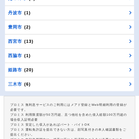
丹波市
(1)
豊岡市
(2)
西宮市
(13)
西脇市
(1)
姫路市
(20)
三木市
(6)
プロミス 無利息サービスのご利用にはメアド登録とWeb明細利用の登録が
必要です。
プロミス 利用限度額が50万円超、且つ他社を含めた借入総額100万円超の
場合収入証明必要
プロミス 安定した収入があればパート・バイトOK
プロミス 運転免許証を提出できない方は、顔写真付きの本人確認書類をご
提出ください。