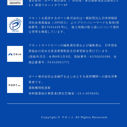
マネットカードローンの編集責任者および編集者は、日本貸金
業協会の定める貸金業務取扱主任者登録を受けています。
(登録年月日：令和8年1月9日、登録番号：K250020096、合
格証書番号：F241000177)
ポート株式会社は金融庁をはじめとする政府機関への届出済事
業者です。
適格機関投資家
有料職業紹介事業者(厚生労働省：13-ﾕ-305645)