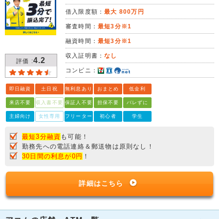
借入限度額：
最大 800万円
審査時間：
最短3分※1
融資時間：
最短3分※1
収入証明書：
なし
4.2
評価 :
コンビニ：
即日融資
土日祝
無利息あり
おまとめ
低金利
来店不要
収入書不要
保証人不要
担保不要
バレずに
主婦向け
女性専用
フリーター
初心者
学生
最短3分融資
も可能！
勤務先への電話連絡＆郵送物は原則なし！
30日間の利息が0円
！
詳細はこちら