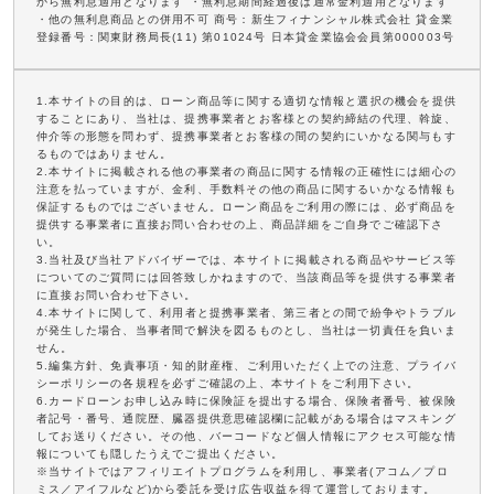
から無利息適用となります ・無利息期間経過後は通常金利適用となります
・他の無利息商品との併用不可 商号：新生フィナンシャル株式会社 貸金業
登録番号：関東財務局長(11) 第01024号 日本貸金業協会会員第000003号
1.本サイトの目的は、ローン商品等に関する適切な情報と選択の機会を提供
することにあり、当社は、提携事業者とお客様との契約締結の代理、斡旋、
仲介等の形態を問わず、提携事業者とお客様の間の契約にいかなる関与もす
るものではありません。
2.本サイトに掲載される他の事業者の商品に関する情報の正確性には細心の
注意を払っていますが、金利、手数料その他の商品に関するいかなる情報も
保証するものではございません。ローン商品をご利用の際には、必ず商品を
提供する事業者に直接お問い合わせの上、商品詳細をご自身でご確認下さ
い。
3.当社及び当社アドバイザーでは、本サイトに掲載される商品やサービス等
についてのご質問には回答致しかねますので、当該商品等を提供する事業者
に直接お問い合わせ下さい。
4.本サイトに関して、利用者と提携事業者、第三者との間で紛争やトラブル
が発生した場合、当事者間で解決を図るものとし、当社は一切責任を負いま
せん。
5.編集方針、免責事項・知的財産権、ご利用いただく上での注意、プライバ
シーポリシーの各規程を必ずご確認の上、本サイトをご利用下さい。
6.カードローンお申し込み時に保険証を提出する場合、保険者番号、被保険
者記号・番号、通院歴、臓器提供意思確認欄に記載がある場合はマスキング
してお送りください。その他、バーコードなど個人情報にアクセス可能な情
報についても隠したうえでご提出ください。
※当サイトではアフィリエイトプログラムを利用し、事業者(アコム／プロ
ミス／アイフルなど)から委託を受け広告収益を得て運営しております。