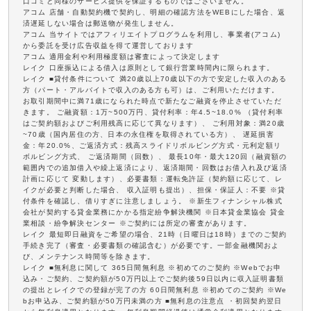
口コミと同様のサービス提供を保証するものではございません。
アコム 店舗・自動契約機で契約し、明細の確認方法をWEBにした場合、返
済遅延しない場合は郵送物が発生しません。
アコム 当サイトではアフィリエイトプログラムを利用し、事業者(アコム)
から委託を受け広告収益を得て運営しております
アコム 適用金利や利用極度額は審査によって決定します
レイク 口座振込による借入は原則として銀行営業時間内に限られます。
レイク ■貸付条件について 満20歳以上70歳以下の方で安定した収入のある
方（パート・アルバイトで収入のある方も可）は、ご利用いただけます。
お取引期間中に満71歳になられた時点で新たなご融資を停止させていただ
きます。 ご融資額：1万~500万円、貸付利率：年4.5~18.0% （貸付利率
はご契約額およびご利用残高に応じて異なります）、 ご利用対象：満20歳
~70歳（国内居住の方、日本の永住権を取得されている方）、 遅延損害
金：年20.0%、ご返済方式：残高スライドリボルビング方式・元利定額リ
ボルビング方式、 ご返済期間（回数）、 最長10年・最大120回（融資額の
範囲内での追加借入や繰上返済により、返済期間・回数はお借入れ及び返済
計画に応じて 変動します）、必要書類：運転免許証（契約額に応じて、レ
イクが必要と判断した場合、 収入証明も提出）、担保・保証人：不要 ※貸
付条件を確認し、借りすぎに注意しましょう。 ※新生フィナンシャル株式
会社が契約する貸金業務にかかる指定紛争解決機関 ※日本貸金業協会 貸金
業相談・紛争解決センター ※ご契約には所定の審査があります。
レイク 最短即日融資をご希望の場合、21時（日曜日は18時）までのご契約
手続き完了（審査・必要書類の確認含む）が必要です。一部金融機関およ
び、メンテナンス時間等を除きます。
レイク ■無利息に関して 365日間無利息 ※初めてのご契約 ※Webでお申
込み・ご契約、ご契約額が50万円以上でご契約後59日以内に収入証明書類
の提出とレイクでの登録が完了の方 60日間無利息 ※初めてのご契約 ※We
bお申込み、ご契約額が50万円未満の方 ■無利息の注意点 ・初回契約翌日