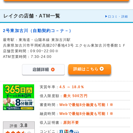
レイクの店舗・ATM一覧
口コミ・詳細
2号東加古川（自動契約コ－ナ－）
最寄駅：東海道・山陽本線 東加古川駅
兵庫県加古川市平岡町高畑207番地43号 エクセル東加古川壱番館１Ｆ
店舗営業時間：09:00~22:00※
ATM営業時間：7:30-24:00
詳細はこちら
実質年率：
4.5 ～ 18.0％
借入限度額：
最大 500万円
審査時間：
Webで最短8分融資も可能！※
融資時間：
Webで最短8分融資も可能！※
収入証明書：
原則不要
3.8
評価 :
コンビニ：