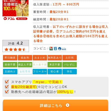
借入限度額：
1万円 ～ 800万円
審査時間：
最短20分※1
融資時間：
最短20分※1
収入証明書：
以下のいずれかに該当する場合は収入
証明書が必要。①アコムのご契約が50万円を超え
る場合②他社を含めたお借入総額が100万円を超え
る場合
4.2
評価 :
コンビニ：
即日融資
低金利
おまとめ
無利息あり
土日祝
担保不要
保証人不要
収入書不要
来店不要
バレずに
主婦向け
女性専用
フリーター
初心者
学生
スマホアプリ
「myac」で完結！
最短20分融資可
(※1)でコンビニOK
勤務先への在籍確認の電話が
100%なし
！
詳細はこちら