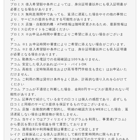
プロミス 借入希望額や条件によっては、身分証明書以外にも収入証明書が
必要となる場合があります。
プロミス 無利息期間中であっても、返済に遅延した場合やその他の事情に
より、サービスの提供を停止する可能性があります。
プロミス 店舗・自動契約機・ATM情報は随時変更されるため、最新情報は
プロミス公式サイトをご確認ください
プロミス ※お申込み時間や審査によりご希望に添えない場合がございま
す。
アコム ※1 お申込時間や審査によりご希望に添えない場合がございます。
アコム ※2 借入希望額や条件によっては、身分証明書以外にも収入証明書
が必要となる場合があります。
アコム 勤務先への電話での在籍確認は100％ありません。
アコム 安定した収入があればパート・バイトOK
アコム 高校生（定時制高校生および高等専門学校生も含む）はお申込いた
だけません。
アコム ご利用の際は貸付け条件をよく読み、計画的な借り入れを心がけて
ください
アコム アコムが不適切と判断した場合、金利0円サービスが適用されない可
能性があります。
アコム 記事内で紹介している全ての口コミは個人の感想であり、必ずしも
口コミと同様のサービス提供を保証するものではございません。
アコム 店舗・自動契約機で契約し、明細の確認方法をWEBにした場合、返
済遅延しない場合は郵送物が発生しません。
アコム 当サイトではアフィリエイトプログラムを利用し、事業者(アコム)
から委託を受け広告収益を得て運営しております
アコム 適用金利や利用極度額は審査によって決定します
レイク 口座振込による借入は原則として銀行営業時間内に限られます。
レイク ■貸付条件について 満20歳以上70歳以下の方で安定した収入のある