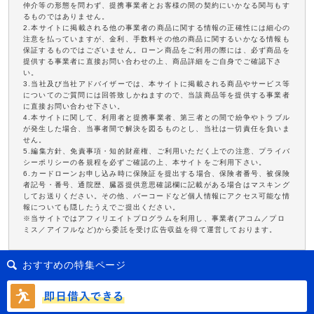
仲介等の形態を問わず、提携事業者とお客様の間の契約にいかなる関与もす
るものではありません。
2.本サイトに掲載される他の事業者の商品に関する情報の正確性には細心の
注意を払っていますが、金利、手数料その他の商品に関するいかなる情報も
保証するものではございません。ローン商品をご利用の際には、必ず商品を
提供する事業者に直接お問い合わせの上、商品詳細をご自身でご確認下さ
い。
3.当社及び当社アドバイザーでは、本サイトに掲載される商品やサービス等
についてのご質問には回答致しかねますので、当該商品等を提供する事業者
に直接お問い合わせ下さい。
4.本サイトに関して、利用者と提携事業者、第三者との間で紛争やトラブル
が発生した場合、当事者間で解決を図るものとし、当社は一切責任を負いま
せん。
5.編集方針、免責事項・知的財産権、ご利用いただく上での注意、プライバ
シーポリシーの各規程を必ずご確認の上、本サイトをご利用下さい。
6.カードローンお申し込み時に保険証を提出する場合、保険者番号、被保険
者記号・番号、通院歴、臓器提供意思確認欄に記載がある場合はマスキング
してお送りください。その他、バーコードなど個人情報にアクセス可能な情
報についても隠したうえでご提出ください。
※当サイトではアフィリエイトプログラムを利用し、事業者(アコム／プロ
ミス／アイフルなど)から委託を受け広告収益を得て運営しております。
おすすめの特集ページ