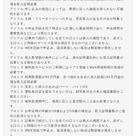
場合収入証明必要
アイフル 申し込みの状況によっては、希望に沿った融資を得られない可能
性があります。
アイフル 主婦・フリーターといった方は、安定収入がある方のみが対象と
なります。
アイフル ※申込手続き完了時点から計測した最短時間であり、申込時間や
審査状況などにより異なります。
アイフル 記事内で紹介している全ての口コミは個人の感想であり、必ずし
も口コミと同様のサービス提供を保証するものではございません。
アイフル WEB完結で申込み、返済遅延しない場合は郵送物が発生しませ
ん。
アイフル 借入希望額や条件によっては、身分証明書以外にも収入証明書が
必要となる場合があります。
プロミス 無利息サービスのご利用にはメアド登録とWeb明細利用の登録が
必要です。
プロミス 利用限度額が50万円超、且つ他社を含めた借入総額100万円超の
場合収入証明必要
プロミス 安定した収入があればパート・バイトOK
プロミス 運転免許証を提出できない方は、顔写真付きの本人確認書類をご
提出ください。
プロミス 無利息期間中に、残高に応じた返済額のご入金が必要となりま
す。
プロミス お申込時の年齢が18歳および19歳の場合は、収入証明書類のご提
出が必須となります。
プロミス 記事内で紹介している全ての口コミは個人の感想であり、必ずし
も口コミと同様のサービス提供を保証するものではございません。
プロミス WEB完結で申込み、返済遅延しない場合は郵送物が発生しませ
ん。