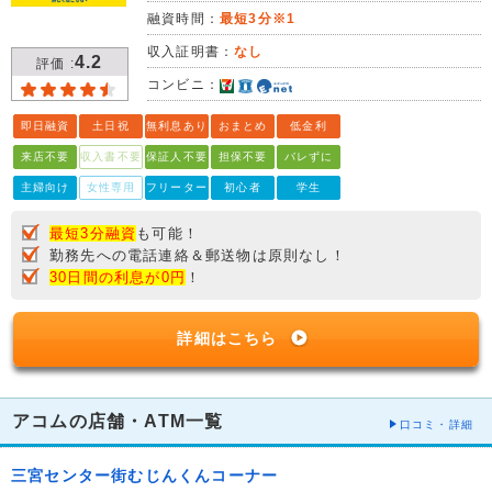
融資時間：
最短3分※1
収入証明書：
なし
4.2
評価 :
コンビニ：
即日融資
土日祝
無利息あり
おまとめ
低金利
来店不要
収入書不要
保証人不要
担保不要
バレずに
主婦向け
女性専用
フリーター
初心者
学生
最短3分融資
も可能！
勤務先への電話連絡＆郵送物は原則なし！
30日間の利息が0円
！
詳細はこちら
アコムの店舗・ATM一覧
口コミ・詳細
三宮センター街むじんくんコーナー