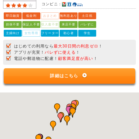
コンビニ：
即日融資
低金利
おまとめ
無利息あり
土日祝
担保不要
保証人不要
収入書不要
来店不要
バレずに
主婦向け
女性専用
フリーター
初心者
学生
はじめての利用なら
最大30日間の利息ゼロ
！
アプリが充実！
バレずに使える
！
電話や郵送物に配慮！
顧客満足度が高い
！
詳細はこちら