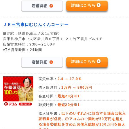
詳細はこちら
ＪＲ三宮東口むじんくんコーナー
最寄駅：鉄道各線三ノ宮(三宮)駅
兵庫県神戸市中央区雲井通６丁目１-２１竹下雲井ビル１Ｆ
店舗営業時間：9:00～21:00※
ATM営業時間：24時間
詳細はこちら
実質年率：
2.4 ～ 17.9％
借入限度額：
1万円 ～ 800万円
審査時間：
最短20分※1
融資時間：
最短20分※1
収入証明書：
以下のいずれかに該当する場合は収入
証明書が必要。①アコムのご契約が50万円を超え
る場合②他社を含めたお借入総額が100万円を超え