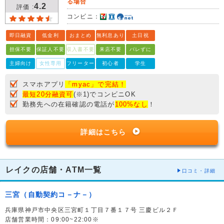
る場合
4.2
評価 :
コンビニ：
即日融資
低金利
おまとめ
無利息あり
土日祝
担保不要
保証人不要
収入書不要
来店不要
バレずに
主婦向け
女性専用
フリーター
初心者
学生
スマホアプリ
「myac」で完結！
最短20分融資可
(※1)でコンビニOK
勤務先への在籍確認の電話が
100%なし
！
詳細はこちら
レイクの店舗・ATM一覧
口コミ・詳細
三宮（自動契約コ－ナ－）
兵庫県神戸市中央区三宮町１丁目７番１７号 三慶ビル２Ｆ
店舗営業時間：09:00~22:00※