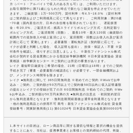
方（パート・アルバイトで収入のある方も可）は、ご利用いただけます。
お取引期間中に満71歳になられた時点で新たなご融資を停止させていただ
きます。 ご融資額：1万~500万円、貸付利率：年4.5~18.0% （貸付利率
はご契約額およびご利用残高に応じて異なります）、 ご利用対象：満20歳
~70歳（国内居住の方、日本の永住権を取得されている方）、 遅延損害
金：年20.0%、ご返済方式：残高スライドリボルビング方式・元利定額リ
ボルビング方式、 ご返済期間（回数）、 最長10年・最大120回（融資額の
範囲内での追加借入や繰上返済により、返済期間・回数はお借入れ及び返済
計画に応じて 変動します）、必要書類：運転免許証（契約額に応じて、レ
イクが必要と判断した場合、 収入証明も提出）、担保・保証人：不要 ※貸
付条件を確認し、借りすぎに注意しましょう。 ※新生フィナンシャル株式
会社が契約する貸金業務にかかる指定紛争解決機関 ※日本貸金業協会 貸金
業相談・紛争解決センター ※ご契約には所定の審査があります。
レイク 最短即日融資をご希望の場合、21時（日曜日は18時）までのご契約
手続き完了（審査・必要書類の確認含む）が必要です。一部金融機関およ
び、メンテナンス時間等を除きます。
レイク ■無利息に関して 365日間無利息 ※初めてのご契約 ※Webでお申
込み・ご契約、ご契約額が50万円以上でご契約後59日以内に収入証明書類
の提出とレイクでの登録が完了の方 60日間無利息 ※初めてのご契約 ※We
bお申込み、ご契約額が50万円未満の方 ■無利息の注意点 ・初回契約翌日
から無利息適用となります ・無利息期間経過後は通常金利適用となります
・他の無利息商品との併用不可 商号：新生フィナンシャル株式会社 貸金業
登録番号：関東財務局長(11) 第01024号 日本貸金業協会会員第000003号
1.本サイトの目的は、ローン商品等に関する適切な情報と選択の機会を提供
することにあり、当社は、提携事業者とお客様との契約締結の代理、斡旋、