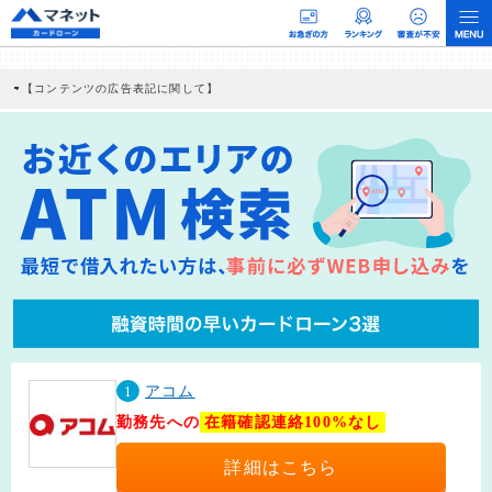
【コンテンツの広告表記に関して】
本コンテンツには、紹介している商品・商材の広告（リンク）を含む場合がありま
す。 これらの広告を経由して読者が企業ホームページを訪れ、成約が発生すると弊
社に対して企業から紹介報酬が支払われるという収益モデルです。 ただし、特定の
商品を根拠なくPRするものではなく、当編集部の調査／ユーザーへの口コミ収集な
どに基づき、公平性を担保した情報提供を行っています。
>提携企業一覧
1
アコム
勤務先への
在籍確認連絡100%なし
詳細はこちら