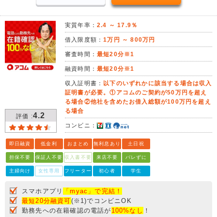
実質年率：
2.4 ～ 17.9％
借入限度額：
1万円 ～ 800万円
審査時間：
最短20分※1
融資時間：
最短20分※1
収入証明書：
以下のいずれかに該当する場合は収入
証明書が必要。①アコムのご契約が50万円を超え
る場合②他社を含めたお借入総額が100万円を超え
る場合
4.2
評価 :
コンビニ：
即日融資
低金利
おまとめ
無利息あり
土日祝
担保不要
保証人不要
収入書不要
来店不要
バレずに
主婦向け
女性専用
フリーター
初心者
学生
スマホアプリ
「myac」で完結！
最短20分融資可
(※1)でコンビニOK
勤務先への在籍確認の電話が
100%なし
！