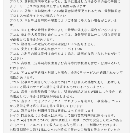
プロミス 無利息期間中であっても、返済に遅延した場合やその他の事情に
より、サービスの提供を停止する可能性があります。
プロミス 店舗・自動契約機・ATM情報は随時変更されるため、最新情報は
プロミス公式サイトをご確認ください
プロミス ※お申込み時間や審査によりご希望に添えない場合がございま
す。
アコム ※1 お申込時間や審査によりご希望に添えない場合がございます。
アコム ※2 借入希望額や条件によっては、身分証明書以外にも収入証明書
が必要となる場合があります。
アコム 勤務先への電話での在籍確認は100％ありません。
アコム 安定した収入があればパート・バイトOK
アコム ご利用の際は貸付け条件をよく読み、計画的な借り入れを心がけて
ください
アコム 高校生（定時制高校生および高等専門学校生も含む）はお申込いた
だけません。
アコム アコムが不適切と判断した場合、金利0円サービスが適用されない可
能性があります。
アコム 記事内で紹介している全ての口コミは個人の感想であり、必ずしも
口コミと同様のサービス提供を保証するものではございません。
アコム 店舗・自動契約機で契約し、明細の確認方法をWEBにした場合、返
済遅延しない場合は郵送物が発生しません。
アコム 当サイトではアフィリエイトプログラムを利用し、事業者(アコム)
から委託を受け広告収益を得て運営しております
アコム 適用金利や利用極度額は審査によって決定します
レイク 口座振込による借入は原則として銀行営業時間内に限られます。
レイク ■貸付条件について 満20歳以上70歳以下の方で安定した収入のある
方（パート・アルバイトで収入のある方も可）は、ご利用いただけます。
お取引期間中に満71歳になられた時点で新たなご融資を停止させていただ