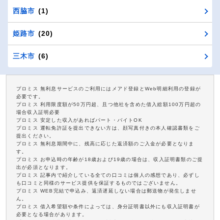
西脇市
(1)
姫路市
(20)
三木市
(6)
プロミス 無利息サービスのご利用にはメアド登録とWeb明細利用の登録が
必要です。
プロミス 利用限度額が50万円超、且つ他社を含めた借入総額100万円超の
場合収入証明必要
プロミス 安定した収入があればパート・バイトOK
プロミス 運転免許証を提出できない方は、顔写真付きの本人確認書類をご
提出ください。
プロミス 無利息期間中に、残高に応じた返済額のご入金が必要となりま
す。
プロミス お申込時の年齢が18歳および19歳の場合は、収入証明書類のご提
出が必須となります。
プロミス 記事内で紹介している全ての口コミは個人の感想であり、必ずし
も口コミと同様のサービス提供を保証するものではございません。
プロミス WEB完結で申込み、返済遅延しない場合は郵送物が発生しませ
ん。
プロミス 借入希望額や条件によっては、身分証明書以外にも収入証明書が
必要となる場合があります。