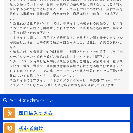
注意を払っていますが、金利、手数料その他の商品に関するいかなる情報も
保証するものではございません。ローン商品をご利用の際には、必ず商品を
提供する事業者に直接お問い合わせの上、商品詳細をご自身でご確認下さ
い。
3.当社及び当社アドバイザーでは、本サイトに掲載される商品やサービス等
についてのご質問には回答致しかねますので、当該商品等を提供する事業者
に直接お問い合わせ下さい。
4.本サイトに関して、利用者と提携事業者、第三者との間で紛争やトラブル
が発生した場合、当事者間で解決を図るものとし、当社は一切責任を負いま
せん。
5.編集方針、免責事項・知的財産権、ご利用いただく上での注意、プライバ
シーポリシーの各規程を必ずご確認の上、本サイトをご利用下さい。
6.カードローンお申し込み時に保険証を提出する場合、保険者番号、被保険
者記号・番号、通院歴、臓器提供意思確認欄に記載がある場合はマスキング
してお送りください。その他、バーコードなど個人情報にアクセス可能な情
報についても隠したうえでご提出ください。
※当サイトではアフィリエイトプログラムを利用し、事業者(アコム／プロ
ミス／アイフルなど)から委託を受け広告収益を得て運営しております。
おすすめの特集ページ