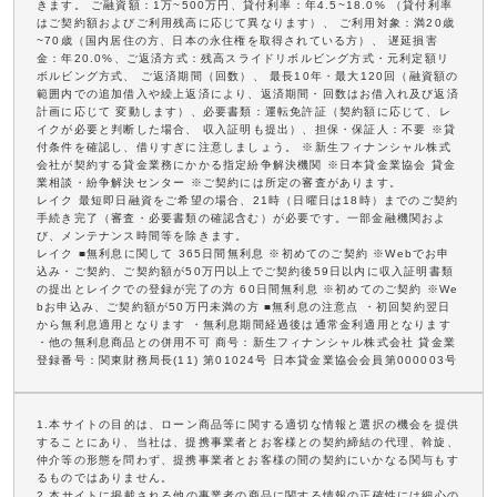
きます。 ご融資額：1万~500万円、貸付利率：年4.5~18.0% （貸付利率
はご契約額およびご利用残高に応じて異なります）、 ご利用対象：満20歳
~70歳（国内居住の方、日本の永住権を取得されている方）、 遅延損害
金：年20.0%、ご返済方式：残高スライドリボルビング方式・元利定額リ
ボルビング方式、 ご返済期間（回数）、 最長10年・最大120回（融資額の
範囲内での追加借入や繰上返済により、返済期間・回数はお借入れ及び返済
計画に応じて 変動します）、必要書類：運転免許証（契約額に応じて、レ
イクが必要と判断した場合、 収入証明も提出）、担保・保証人：不要 ※貸
付条件を確認し、借りすぎに注意しましょう。 ※新生フィナンシャル株式
会社が契約する貸金業務にかかる指定紛争解決機関 ※日本貸金業協会 貸金
業相談・紛争解決センター ※ご契約には所定の審査があります。
レイク 最短即日融資をご希望の場合、21時（日曜日は18時）までのご契約
手続き完了（審査・必要書類の確認含む）が必要です。一部金融機関およ
び、メンテナンス時間等を除きます。
レイク ■無利息に関して 365日間無利息 ※初めてのご契約 ※Webでお申
込み・ご契約、ご契約額が50万円以上でご契約後59日以内に収入証明書類
の提出とレイクでの登録が完了の方 60日間無利息 ※初めてのご契約 ※We
bお申込み、ご契約額が50万円未満の方 ■無利息の注意点 ・初回契約翌日
から無利息適用となります ・無利息期間経過後は通常金利適用となります
・他の無利息商品との併用不可 商号：新生フィナンシャル株式会社 貸金業
登録番号：関東財務局長(11) 第01024号 日本貸金業協会会員第000003号
1.本サイトの目的は、ローン商品等に関する適切な情報と選択の機会を提供
することにあり、当社は、提携事業者とお客様との契約締結の代理、斡旋、
仲介等の形態を問わず、提携事業者とお客様の間の契約にいかなる関与もす
るものではありません。
2.本サイトに掲載される他の事業者の商品に関する情報の正確性には細心の