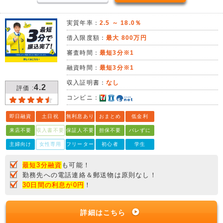
実質年率：
2.5 ～ 18.0％
借入限度額：
最大 800万円
審査時間：
最短3分※1
融資時間：
最短3分※1
収入証明書：
なし
4.2
評価 :
コンビニ：
即日融資
土日祝
無利息あり
おまとめ
低金利
来店不要
収入書不要
保証人不要
担保不要
バレずに
主婦向け
女性専用
フリーター
初心者
学生
最短3分融資
も可能！
勤務先への電話連絡＆郵送物は原則なし！
30日間の利息が0円
！
詳細はこちら