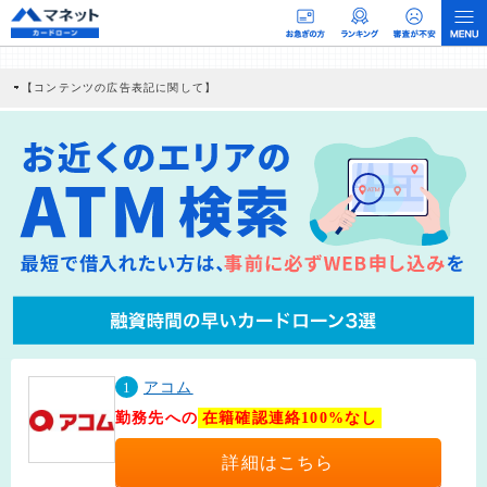
【コンテンツの広告表記に関して】
本コンテンツには、紹介している商品・商材の広告（リンク）を含む場合がありま
す。 これらの広告を経由して読者が企業ホームページを訪れ、成約が発生すると弊
社に対して企業から紹介報酬が支払われるという収益モデルです。 ただし、特定の
商品を根拠なくPRするものではなく、当編集部の調査／ユーザーへの口コミ収集な
どに基づき、公平性を担保した情報提供を行っています。
>提携企業一覧
1
アコム
勤務先への
在籍確認連絡100%なし
詳細はこちら