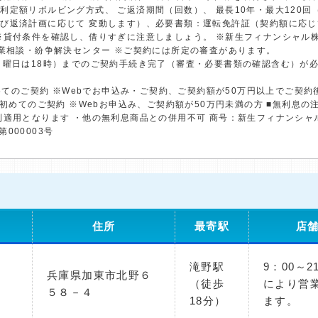
利定額リボルビング方式、 ご返済期間（回数）、 最長10年・最大120
び返済計画に応じて 変動します）、必要書類：運転免許証（契約額に応じ
※貸付条件を確認し、借りすぎに注意しましょう。 ※新生フィナンシャル
金業相談・紛争解決センター ※ご契約には所定の審査があります。
日曜日は18時）までのご契約手続き完了（審査・必要書類の確認含む）が
初めてのご契約 ※Webでお申込み・ご契約、ご契約額が50万円以上でご契
※初めてのご契約 ※Webお申込み、ご契約額が50万円未満の方 ■無利息
利適用となります ・他の無利息商品との併用不可 商号：新生フィナンシャ
第000003号
住所
最寄駅
店
滝野駅
9：00～
兵庫県加東市北野６
（徒歩
により営
５８－４
18分）
ます。