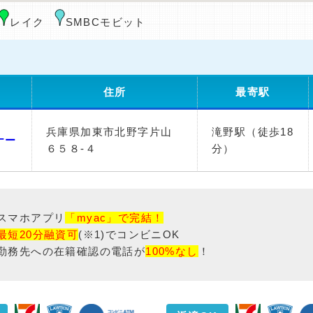
レイク
SMBCモビット
住所
最寄駅
兵庫県加東市北野字片山
滝野駅（徒歩18
ナー
６５８-４
分）
スマホアプリ
「myac」で完結！
最短20分融資可
(※1)でコンビニOK
勤務先への在籍確認の電話が
100%なし
！