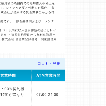
回（融資額の範囲内での追加借入や繰上返
て、レイクが必要と判断した場合、 収
株式会社が契約する貸金業務にかかる指
必要です。一部金融機関および、メンテ
約後59日以内に収入証明書類の提出とレイ
の注意点 ・初回契約翌日から無利息適用と
ル株式会社 貸金業登録番号：関東財務局
口コミ・詳細
舗営業時間
ATM営業時間
21：00※契約機
業時間が異なり
07:00-24:00