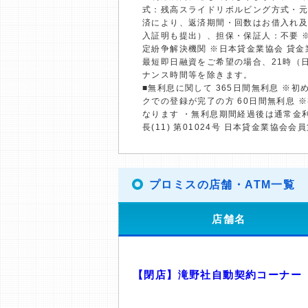
式：残高スライドリボルビング方式・元
済により、返済期間・回数はお借入れ及
入証明も提出）、担保・保証人：不要 
定紛争解決機関 ※日本貸金業協会 貸
最短即日融資をご希望の場合、21時（
ナンス時間等を除きます。
■無利息に関して 365日間無利息 ※
クでの登録が完了の方 60日間無利息 
なります ・無利息期間経過後は通常金
長(11) 第01024号 日本貸金業協会会員
プロミスの店舗・ATM一覧
店舗名
【閉店】滝野社自動契約コーナー