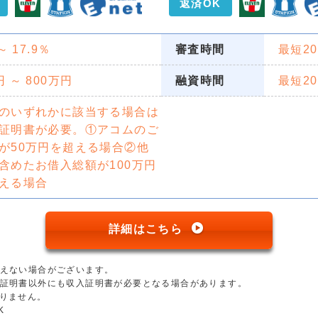
返済OK
 ～ 17.9％
審査時間
最短2
円 ～ 800万円
融資時間
最短2
のいずれかに該当する場合は
証明書が必要。①アコムのご
が50万円を超える場合②他
含めたお借入総額が100万円
える場合
詳細はこちら
添えない場合がございます。
分証明書以外にも収入証明書が必要となる場合があります。
ありません。
K