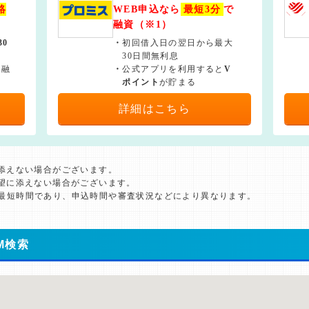
絡
WEB申込なら
最短3分
で
融資（※1）
30
・
初回借入日の翌日から最大
30日間無利息
で融
・
公式アプリを利用すると
V
ポイント
が貯まる
詳細はこちら
に添えない場合がございます。
希望に添えない場合がございます。
た最短時間であり、申込時間や審査状況などにより異なります。
M検索