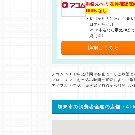
勤務先への
在籍確認連
100%なし
・
初回契約の翌日から
最大
日間
利息が0円
・
WEB申込なら
最短20分
資（※1）
詳細はこちら
アコム ※1.お申込時間や審査によりご希望
プロミス ※1 お申込み時間や審査によりご
アイフル ※申込手続き完了時点から計測し
加東市の消費者金融の店舗・AT