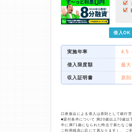
借入OK
実施年率
4.5
借入限度額
最大
収入証明書
原則
口座振込による借入は原則として銀行
■貸付条件について 満20歳以上70
中に満71歳になられた時点で新たなご融
ご利用残高に応じて異なります）、 ご利