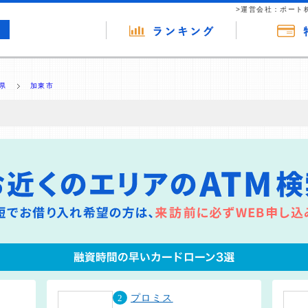
>運営会社：ポート
県
加東市
の広告（リンク）を含む場合があります。 これらの広告を経由して読者
るという収益モデルです。 ただし、特定の商品を根拠なくPRするもので
報提供を行っています。
2
プロミス