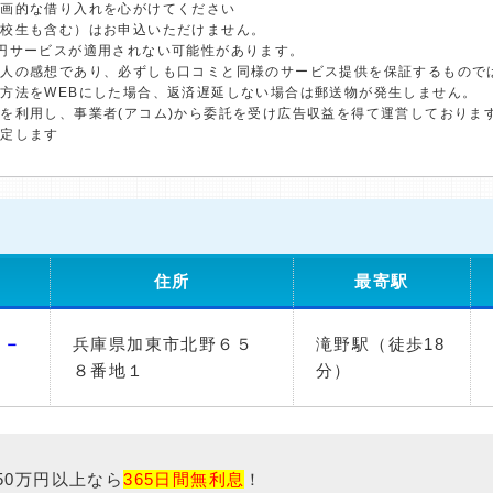
計画的な借り入れを心がけてください
学校生も含む）はお申込いただけません。
円サービスが適用されない可能性があります。
個人の感想であり、必ずしも口コミと同様のサービス提供を保証するもので
方法をWEBにした場合、返済遅延しない場合は郵送物が発生しません。
を利用し、事業者(アコム)から委託を受け広告収益を得て運営しておりま
決定します
住所
最寄駅
コ－
兵庫県加東市北野６５
滝野駅（徒歩18
８番地１
分）
50万円以上なら
365日間無利息
！