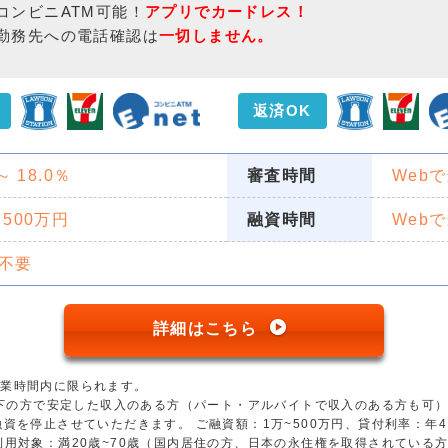
コンビニATM可能！
アプリでカードレス！
勤務先への電話確認は
一切しません。
返済OK
 ～ 18.0％
審査時間
Web
 500万円
融資時間
Web
不要
詳細はこちら
営業時間内に限られます。
歳以下の方で安定した収入のある方（パート・アルバイトで収入のある方も可
資を停止させていただきます。 ご融資額：1万~500万円、貸付利率：年4.5
用対象：満20歳~70歳（国内居住の方、日本の永住権を取得されている方）