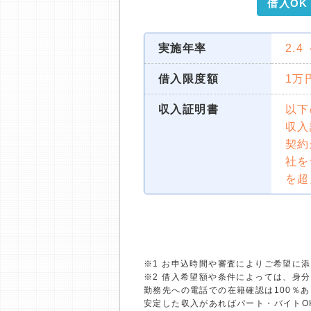
借入OK
実施年率
2.4
借入限度額
1万
収入証明書
以下
収入
契約
社を
を超
※1 お申込時間や審査によりご希望に
※2 借入希望額や条件によっては、身
勤務先への電話での在籍確認は100％
安定した収入があればパート・バイトO