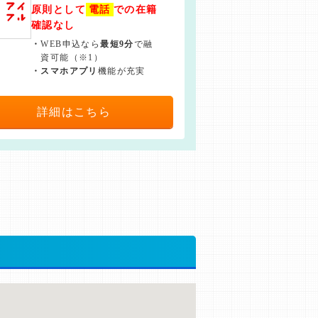
原則として
電話
での在籍
確認なし
・
WEB申込なら
最短9分
で融
資可能（※1）
・
スマホアプリ
機能が充実
詳細はこちら