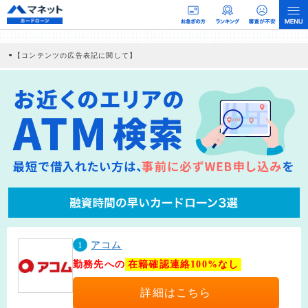
【コンテンツの広告表記に関して】
本コンテンツには、紹介している商品・商材の広告（リンク）を含む場合がありま
す。 これらの広告を経由して読者が企業ホームページを訪れ、成約が発生すると弊
社に対して企業から紹介報酬が支払われるという収益モデルです。 ただし、特定の
商品を根拠なくPRするものではなく、当編集部の調査／ユーザーへの口コミ収集な
どに基づき、公平性を担保した情報提供を行っています。
>提携企業一覧
1
アコム
勤務先への
在籍確認連絡100%なし
詳細はこちら