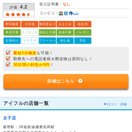
収入証明書：
なし
4.2
評価 :
コンビニ：
即日融資
土日祝
無利息あり
おまとめ
低金利
来店不要
収入書不要
保証人不要
担保不要
バレずに
主婦向け
女性専用
フリーター
初心者
学生
最短3分融資
も可能！
勤務先への電話連絡＆郵送物は原則なし！
30日間の利息が0円
！
詳細はこちら
アイフルの店舗一覧
口コミ・詳細
太子店
最寄駅：JR姫新線播磨高岡駅