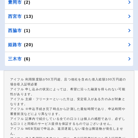
豊岡市
(2)
西宮市
(13)
西脇市
(1)
姫路市
(20)
三木市
(6)
アイフル 利用限度額が50万円超、且つ他社を含めた借入総額100万円超の
場合収入証明必要
アイフル 申し込みの状況によっては、希望に沿った融資を得られない可能
性があります。
アイフル 主婦・フリーターといった方は、安定収入がある方のみが対象と
なります。
アイフル ※申込手続き完了時点から計測した最短時間であり、申込時間や
審査状況などにより異なります。
アイフル 記事内で紹介している全ての口コミは個人の感想であり、必ずし
も口コミと同様のサービス提供を保証するものではございません。
アイフル WEB完結で申込み、返済遅延しない場合は郵送物が発生しませ
ん。