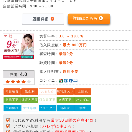
兵庫県揖保郡太子町東出２４１－１ １Ｆ
店舗営業時間：9:00～21:00
詳細はこちら
実質年率：
3.0 ～ 18.0％
借入限度額：
最大 800万円
審査時間：
最短9分
融資時間：
最短9分
収入証明書：
原則不要
4.0
評価 :
コンビニ：
即日融資
低金利
おまとめ
無利息あり
土日祝
担保不要
保証人不要
収入書不要
来店不要
バレずに
主婦向け
女性専用
フリーター
初心者
学生
はじめての利用なら
最大30日間の利息ゼロ
！
アプリが充実！
バレずに使える
！