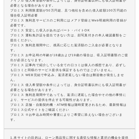
アイフル 借入希望額や条件によっては、身分証明書以外にも収入証明書が
必要となる場合があります。
プロミス 利用限度額が50万円超、且つ他社を含めた借入総額100万円超の
場合収入証明必要
プロミス 無利息サービスのご利用にはメアド登録とWeb明細利用の登録が
必要です。
プロミス 安定した収入があればパート・バイトOK
プロミス 運転免許証を提出できない方は、顔写真付きの本人確認書類をご
提出ください。
プロミス 無利息期間中に、残高に応じた返済額のご入金が必要となりま
す。
プロミス お申込時の年齢が18歳および19歳の場合は、収入証明書類のご提
出が必須となります。
プロミス 記事内で紹介している全ての口コミは個人の感想であり、必ずし
も口コミと同様のサービス提供を保証するものではございません。
プロミス WEB完結で申込み、返済遅延しない場合は郵送物が発生しませ
ん。
プロミス 借入希望額や条件によっては、身分証明書以外にも収入証明書が
必要となる場合があります。
プロミス 無利息期間中であっても、返済に遅延した場合やその他の事情に
より、サービスの提供を停止する可能性があります。
プロミス 店舗・自動契約機・ATM情報は随時変更されるため、最新情報は
プロミス公式サイトをご確認ください
プロミス ※お申込み時間や審査によりご希望に添えない場合がございま
す。
1.本サイトの目的は、ローン商品等に関する適切な情報と選択の機会を提供