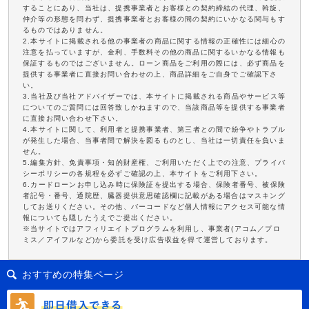
することにあり、当社は、提携事業者とお客様との契約締結の代理、斡旋、
仲介等の形態を問わず、提携事業者とお客様の間の契約にいかなる関与もす
るものではありません。
2.本サイトに掲載される他の事業者の商品に関する情報の正確性には細心の
注意を払っていますが、金利、手数料その他の商品に関するいかなる情報も
保証するものではございません。ローン商品をご利用の際には、必ず商品を
提供する事業者に直接お問い合わせの上、商品詳細をご自身でご確認下さ
い。
3.当社及び当社アドバイザーでは、本サイトに掲載される商品やサービス等
についてのご質問には回答致しかねますので、当該商品等を提供する事業者
に直接お問い合わせ下さい。
4.本サイトに関して、利用者と提携事業者、第三者との間で紛争やトラブル
が発生した場合、当事者間で解決を図るものとし、当社は一切責任を負いま
せん。
5.編集方針、免責事項・知的財産権、ご利用いただく上での注意、プライバ
シーポリシーの各規程を必ずご確認の上、本サイトをご利用下さい。
6.カードローンお申し込み時に保険証を提出する場合、保険者番号、被保険
者記号・番号、通院歴、臓器提供意思確認欄に記載がある場合はマスキング
してお送りください。その他、バーコードなど個人情報にアクセス可能な情
報についても隠したうえでご提出ください。
※当サイトではアフィリエイトプログラムを利用し、事業者(アコム／プロ
ミス／アイフルなど)から委託を受け広告収益を得て運営しております。
おすすめの特集ページ