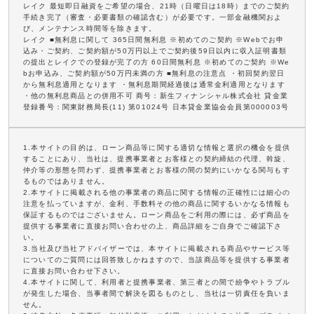
レイク 最短即日融資をご希望の場合、21時（日曜日は18時）までのご契約
手続き完了（審査・必要書類の確認含む）が必要です。一部金融機関およ
び、メンテナンス時間等を除きます。
レイク ■無利息に関して 365日間無利息 ※初めてのご契約 ※Webでお申
込み・ご契約、ご契約額が50万円以上でご契約後59日以内に収入証明書類
の提出とレイクでの登録が完了の方 60日間無利息 ※初めてのご契約 ※We
bお申込み、ご契約額が50万円未満の方 ■無利息の注意点 ・初回契約翌日
から無利息適用となります ・無利息期間経過後は通常金利適用となります
・他の無利息商品との併用不可 商号：新生フィナンシャル株式会社 貸金業
登録番号：関東財務局長(11) 第01024号 日本貸金業協会会員第000003号
1.本サイトの目的は、ローン商品等に関する適切な情報と選択の機会を提供
することにあり、当社は、提携事業者とお客様との契約締結の代理、斡旋、
仲介等の形態を問わず、提携事業者とお客様の間の契約にいかなる関与もす
るものではありません。
2.本サイトに掲載される他の事業者の商品に関する情報の正確性には細心の
注意を払っていますが、金利、手数料その他の商品に関するいかなる情報も
保証するものではございません。ローン商品をご利用の際には、必ず商品を
提供する事業者に直接お問い合わせの上、商品詳細をご自身でご確認下さ
い。
3.当社及び当社アドバイザーでは、本サイトに掲載される商品やサービス等
についてのご質問には回答致しかねますので、当該商品等を提供する事業者
に直接お問い合わせ下さい。
4.本サイトに関して、利用者と提携事業者、第三者との間で紛争やトラブル
が発生した場合、当事者間で解決を図るものとし、当社は一切責任を負いま
せん。