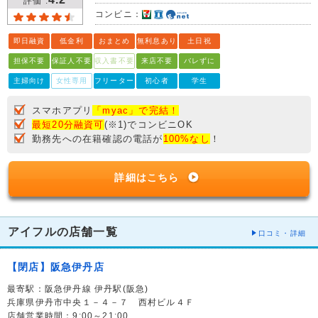
評価 :
コンビニ：
即日融資
低金利
おまとめ
無利息あり
土日祝
担保不要
保証人不要
収入書不要
来店不要
バレずに
主婦向け
女性専用
フリーター
初心者
学生
スマホアプリ
「myac」で完結！
最短20分融資可
(※1)でコンビニOK
勤務先への在籍確認の電話が
100%なし
！
詳細はこちら
アイフルの店舗一覧
口コミ・詳細
【閉店】阪急伊丹店
最寄駅：阪急伊丹線 伊丹駅(阪急)
兵庫県伊丹市中央１－４－７ 西村ビル４Ｆ
店舗営業時間：9:00～21:00