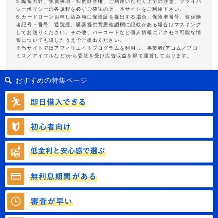
5.編集方針、免責事項・知的財産権、ご利用いただく上での注意、プライバ
シーポリシーの各規程を必ずご確認の上、本サイトをご利用下さい。
6.カードローンお申し込み時に保険証を提出する場合、保険者番号、被保険
者記号・番号、通院歴、臓器提供意思確認欄に記載がある場合はマスキング
してお送りください。その他、バーコードなど個人情報にアクセス可能な情
報についても隠したうえでご提出ください。
※当サイトではアフィリエイトプログラムを利用し、事業者(アコム／プロ
ミス／アイフルなど)から委託を受け広告収益を得て運営しております。
おすすめの特集ページ