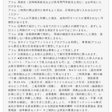
アコム 高校生（定時制高校生および高等専門学校生も含む）はお申込いた
だけません。
アコム ご利用の際は貸付け条件をよく読み、計画的な借り入れを心がけて
ください
アコム アコムが不適切と判断した場合、金利0円サービスが適用されない可
能性があります。
アコム 記事内で紹介している全ての口コミは個人の感想であり、必ずしも
口コミと同様のサービス提供を保証するものではございません。
アコム 店舗・自動契約機で契約し、明細の確認方法をWEBにした場合、返
済遅延しない場合は郵送物が発生しません。
アコム 当サイトではアフィリエイトプログラムを利用し、事業者(アコム)
から委託を受け広告収益を得て運営しております
アコム 適用金利や利用極度額は審査によって決定します
レイク 口座振込による借入は原則として銀行営業時間内に限られます。
レイク ■貸付条件について 満20歳以上70歳以下の方で安定した収入のある
方（パート・アルバイトで収入のある方も可）は、ご利用いただけます。
お取引期間中に満71歳になられた時点で新たなご融資を停止させていただ
きます。 ご融資額：1万~500万円、貸付利率：年4.5~18.0% （貸付利率
はご契約額およびご利用残高に応じて異なります）、 ご利用対象：満20歳
~70歳（国内居住の方、日本の永住権を取得されている方）、 遅延損害
金：年20.0%、ご返済方式：残高スライドリボルビング方式・元利定額リ
ボルビング方式、 ご返済期間（回数）、 最長10年・最大120回（融資額の
範囲内での追加借入や繰上返済により、返済期間・回数はお借入れ及び返済
計画に応じて 変動します）、必要書類：運転免許証（契約額に応じて、レ
イクが必要と判断した場合、 収入証明も提出）、担保・保証人：不要 ※貸
付条件を確認し、借りすぎに注意しましょう。 ※新生フィナンシャル株式
会社が契約する貸金業務にかかる指定紛争解決機関 ※日本貸金業協会 貸金
業相談・紛争解決センター ※ご契約には所定の審査があります。