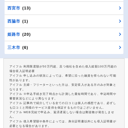
西宮市
(13)
西脇市
(1)
姫路市
(20)
三木市
(6)
アイフル 利用限度額が50万円超、且つ他社を含めた借入総額100万円超の
場合収入証明必要
アイフル 申し込みの状況によっては、希望に沿った融資を得られない可能
性があります。
アイフル 主婦・フリーターといった方は、安定収入がある方のみが対象と
なります。
アイフル ※申込手続き完了時点から計測した最短時間であり、申込時間や
審査状況などにより異なります。
アイフル 記事内で紹介している全ての口コミは個人の感想であり、必ずし
も口コミと同様のサービス提供を保証するものではございません。
アイフル WEB完結で申込み、返済遅延しない場合は郵送物が発生しませ
ん。
アイフル 借入希望額や条件によっては、身分証明書以外にも収入証明書が
必要となる場合があります。