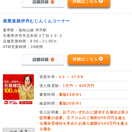
詳細はこちら
産業道路伊丹むじんくんコーナー
最寄駅：福知山線 伊丹駅
兵庫県伊丹市北本町３丁目３９-２
店舗営業時間：9:00～21:00※
ATM営業時間：24時間
詳細はこちら
実質年率：
2.4 ～ 17.9％
借入限度額：
1万円 ～ 800万円
審査時間：
最短20分※1
融資時間：
最短20分※1
収入証明書：
以下のいずれかに該当する場合は収入
証明書が必要。①アコムのご契約が50万円を超え
る場合②他社を含めたお借入総額が100万円を超え
る場合
4.2