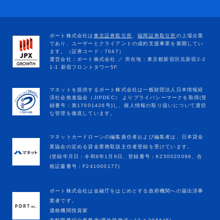
マネットカードローンの編集責任者および編集者は、日本貸金
業協会の定める貸金業務取扱主任者登録を受けています。
(登録年月日：令和8年1月9日、登録番号：K250020096、合
格証書番号：F241000177)
ポート株式会社は金融庁をはじめとする政府機関への届出済事
業者です。
適格機関投資家