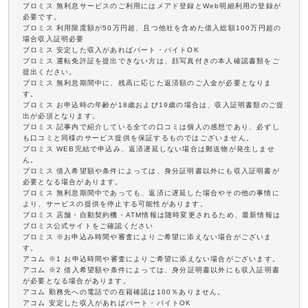
プロミス 無利息サービスのご利用にはメアド登録とWeb明細利用の登録が
必要です。
プロミス 利用限度額が50万円超、且つ他社を含めた借入総額100万円超の
場合収入証明必要
プロミス 安定した収入があればパート・バイトOK
プロミス 運転免許証を提出できない方は、顔写真付きの本人確認書類をご
提出ください。
プロミス 無利息期間中に、残高に応じた返済額のご入金が必要となりま
す。
プロミス お申込時の年齢が18歳および19歳の場合は、収入証明書類のご提
出が必須となります。
プロミス 記事内で紹介している全ての口コミは個人の感想であり、必ずし
も口コミと同様のサービス提供を保証するものではございません。
プロミス WEB完結で申込み、返済遅延しない場合は郵送物が発生しませ
ん。
プロミス 借入希望額や条件によっては、身分証明書以外にも収入証明書が
必要となる場合があります。
プロミス 無利息期間中であっても、返済に遅延した場合やその他の事情に
より、サービスの提供を停止する可能性があります。
プロミス 店舗・自動契約機・ATM情報は随時変更されるため、最新情報は
プロミス公式サイトをご確認ください
プロミス ※お申込み時間や審査によりご希望に添えない場合がございま
す。
アコム ※1 お申込時間や審査によりご希望に添えない場合がございます。
アコム ※2 借入希望額や条件によっては、身分証明書以外にも収入証明書
が必要となる場合があります。
アコム 勤務先への電話での在籍確認は100％ありません。
アコム 安定した収入があればパート・バイトOK