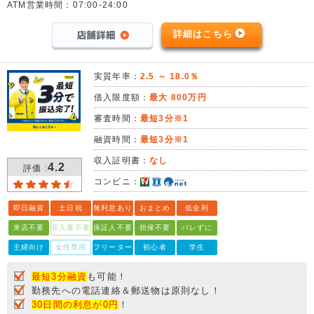
ATM営業時間：07:00-24:00
詳細はこちら
実質年率：
2.5 ～ 18.0％
借入限度額：
最大 800万円
審査時間：
最短3分※1
融資時間：
最短3分※1
収入証明書：
なし
4.2
評価 :
コンビニ：
即日融資
土日祝
無利息あり
おまとめ
低金利
来店不要
収入書不要
保証人不要
担保不要
バレずに
主婦向け
女性専用
フリーター
初心者
学生
最短3分融資
も可能！
勤務先への電話連絡＆郵送物は原則なし！
30日間の利息が0円
！