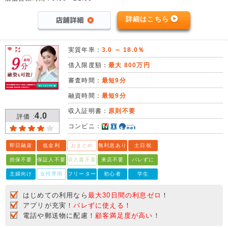
詳細はこちら
実質年率：
3.0 ～ 18.0％
借入限度額：
最大 800万円
審査時間：
最短9分
融資時間：
最短9分
収入証明書：
原則不要
4.0
評価 :
コンビニ：
即日融資
低金利
おまとめ
無利息あり
土日祝
担保不要
保証人不要
収入書不要
来店不要
バレずに
主婦向け
女性専用
フリーター
初心者
学生
はじめての利用なら
最大30日間の利息ゼロ
！
アプリが充実！
バレずに使える
！
電話や郵送物に配慮！
顧客満足度が高い
！