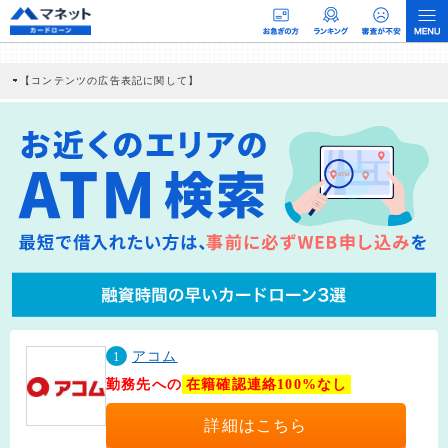
【コンテンツの広告表記に関して】
本コンテンツには、紹介している商品・商材の広告（リンク）を含む場合がありま
す。 これらの広告を経由して読者が企業ホームページを訪れ、成約が発生すると弊
社に対して企業から紹介報酬が支払われるという収益モデルです。 ただし、特定の
商品を根拠なくPRするものではなく、当編集部の調査／ユーザーへの口コミ収集な
どに基づき、公平性を担保した情報提供を行っています。
>提携企業一覧
1
アコム
勤務先への
在籍確認連絡100%なし
詳細はこちら