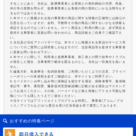
することにあり、当社は、提携事業者とお客様との契約締結の代理、斡旋、
仲介等の形態を問わず、提携事業者とお客様の間の契約にいかなる関与もす
るものではありません。
2.本サイトに掲載される他の事業者の商品に関する情報の正確性には細心の
注意を払っていますが、金利、手数料その他の商品に関するいかなる情報も
保証するものではございません。ローン商品をご利用の際には、必ず商品を
提供する事業者に直接お問い合わせの上、商品詳細をご自身でご確認下さ
い。
3.当社及び当社アドバイザーでは、本サイトに掲載される商品やサービス等
についてのご質問には回答致しかねますので、当該商品等を提供する事業者
に直接お問い合わせ下さい。
4.本サイトに関して、利用者と提携事業者、第三者との間で紛争やトラブル
が発生した場合、当事者間で解決を図るものとし、当社は一切責任を負いま
せん。
5.編集方針、免責事項・知的財産権、ご利用いただく上での注意、プライバ
シーポリシーの各規程を必ずご確認の上、本サイトをご利用下さい。
6.カードローンお申し込み時に保険証を提出する場合、保険者番号、被保険
者記号・番号、通院歴、臓器提供意思確認欄に記載がある場合はマスキング
してお送りください。その他、バーコードなど個人情報にアクセス可能な情
報についても隠したうえでご提出ください。
※当サイトではアフィリエイトプログラムを利用し、事業者(アコム／プロ
ミス／アイフルなど)から委託を受け広告収益を得て運営しております。
おすすめの特集ページ