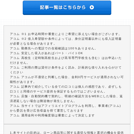
アコム ※1 お申込時間や審査によりご希望に添えない場合がございます。
アコム ※2 借入希望額や条件によっては、身分証明書以外にも収入証明書
が必要となる場合があります。
アコム 勤務先への電話での在籍確認は100％ありません。
アコム 安定した収入があればパート・バイトOK
アコム 高校生（定時制高校生および高等専門学校生も含む）はお申込いた
だけません。
アコム ご利用の際は貸付け条件をよく読み、計画的な借り入れを心がけて
ください
アコム アコムが不適切と判断した場合、金利0円サービスが適用されない可
能性があります。
アコム 記事内で紹介している全ての口コミは個人の感想であり、必ずしも
口コミと同様のサービス提供を保証するものではございません。
アコム 店舗・自動契約機で契約し、明細の確認方法をWEBにした場合、返
済遅延しない場合は郵送物が発生しません。
アコム 当サイトではアフィリエイトプログラムを利用し、事業者(アコム)
から委託を受け広告収益を得て運営しております
アコム 適用金利や利用極度額は審査によって決定します
1.本サイトの目的は、ローン商品等に関する適切な情報と選択の機会を提供