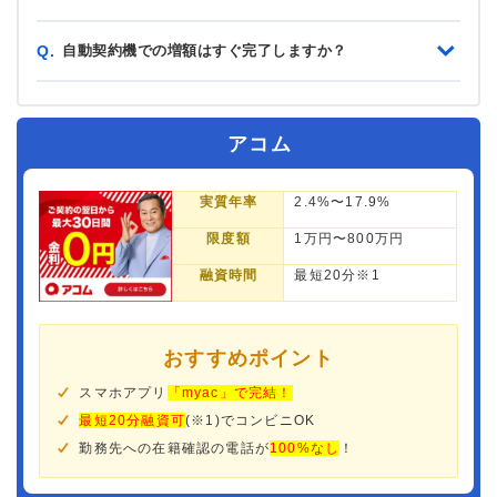
自動契約機での増額はすぐ完了しますか？
Q.
アコム
実質年率
2.4%〜17.9%
限度額
1万円〜800万円
融資時間
最短20分※1
おすすめポイント
スマホアプリ
「myac」で完結！
最短20分融資可
(※1)でコンビニOK
勤務先への在籍確認の電話が
100%なし
！