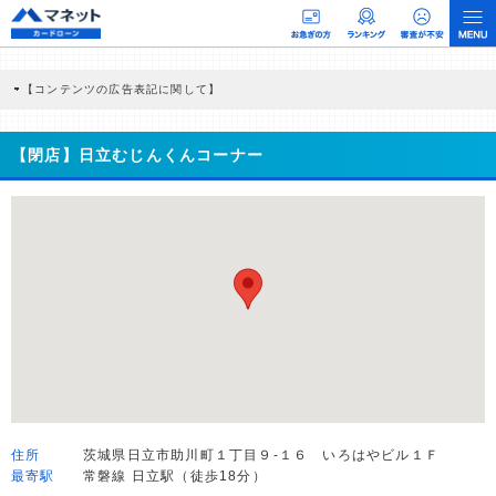
【コンテンツの広告表記に関して】
本コンテンツには、紹介している商品・商材の広告（リンク）を含む場合がありま
す。 これらの広告を経由して読者が企業ホームページを訪れ、成約が発生すると弊
社に対して企業から紹介報酬が支払われるという収益モデルです。 ただし、特定の
【閉店】日立むじんくんコーナー
商品を根拠なくPRするものではなく、当編集部の調査／ユーザーへの口コミ収集な
どに基づき、公平性を担保した情報提供を行っています。
>提携企業一覧
住所
茨城県日立市助川町１丁目９-１６ いろはやビル１Ｆ
最寄駅
常磐線 日立駅（徒歩18分）