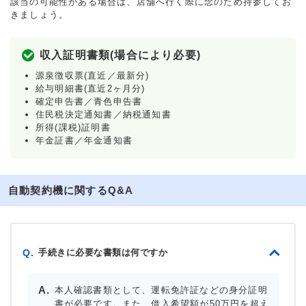
該当の可能性がある場合は、店舗へ行く際に念のため持参してお
きましょう。
収入証明書類(場合により必要)
源泉徴収票(直近／最新分)
給与明細書(直近2ヶ月分)
確定申告書／青色申告書
住民税決定通知書／納税通知書
所得(課税)証明書
年金証書／年金通知書
自動契約機に関するQ&A
手続きに必要な書類は何ですか
Q.
本人確認書類として、運転免許証などの身分証明
書が必要です。また、借入希望額が50万円を超え