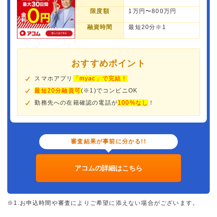
限度額
1万円〜800万円
融資時間
最短20分※1
おすすめポイント
スマホアプリ
「myac」で完結！
最短20分融資可
(※1)でコンビニOK
勤務先への在籍確認の電話が
100%なし
！
審査結果が事前に分かる!!
アコムの詳細はこちら
※1.お申込時間や審査によりご希望に添えない場合がございます。