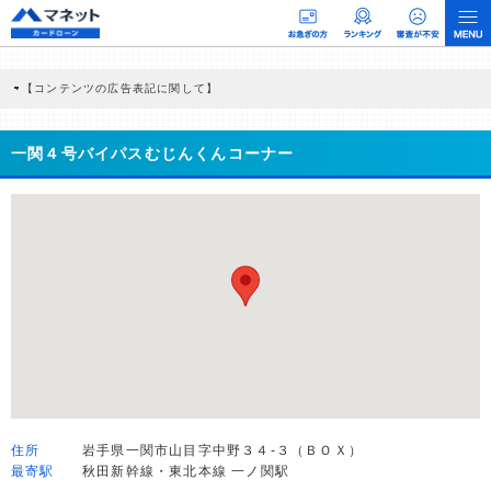
【コンテンツの広告表記に関して】
本コンテンツには、紹介している商品・商材の広告（リンク）を含む場合がありま
す。 これらの広告を経由して読者が企業ホームページを訪れ、成約が発生すると弊
社に対して企業から紹介報酬が支払われるという収益モデルです。 ただし、特定の
一関４号バイパスむじんくんコーナー
商品を根拠なくPRするものではなく、当編集部の調査／ユーザーへの口コミ収集な
どに基づき、公平性を担保した情報提供を行っています。
>提携企業一覧
住所
岩手県一関市山目字中野３４-３（ＢＯＸ）
最寄駅
秋田新幹線・東北本線 一ノ関駅