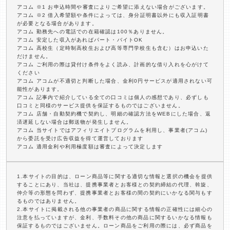
アコム ※1 お申込時間や審査によりご希望に添えない場合がございます。
アコム ※2 借入希望額や条件によっては、身分証明書以外にも収入証明書
が必要となる場合があります。
アコム 勤務先への電話での在籍確認は100％ありません。
アコム 安定した収入があればパート・バイトOK
アコム 高校生（定時制高校生および高等専門学校生も含む）はお申込いた
だけません。
アコム ご利用の際は貸付け条件をよく読み、計画的な借り入れを心がけて
ください
アコム アコムが不適切と判断した場合、金利0円サービスが適用されない可
能性があります。
アコム 記事内で紹介している全ての口コミは個人の感想であり、必ずしも
口コミと同様のサービス提供を保証するものではございません。
アコム 店舗・自動契約機で契約し、明細の確認方法をWEBにした場合、返
済遅延しない場合は郵送物が発生しません。
アコム 当サイトではアフィリエイトプログラムを利用し、事業者(アコム)
から委託を受け広告収益を得て運営しております
アコム 適用金利や利用極度額は審査によって決定します
1.本サイトの目的は、ローン商品等に関する適切な情報と選択の機会を提供
することにあり、当社は、提携事業者とお客様との契約締結の代理、斡旋、
仲介等の形態を問わず、提携事業者とお客様の間の契約にいかなる関与もす
るものではありません。
2.本サイトに掲載される他の事業者の商品に関する情報の正確性には細心の
注意を払っていますが、金利、手数料その他の商品に関するいかなる情報も
保証するものではございません。ローン商品をご利用の際には、必ず商品を