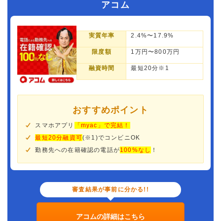
アコム
実質年率
2.4%〜17.9%
限度額
1万円〜800万円
融資時間
最短20分※1
おすすめポイント
スマホアプリ
「myac」で完結！
最短20分融資可
(※1)でコンビニOK
勤務先への在籍確認の電話が
100%なし
！
審査結果が事前に分かる!!
アコムの詳細はこちら