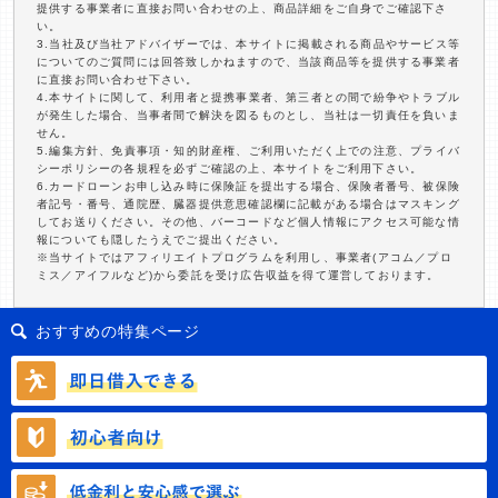
提供する事業者に直接お問い合わせの上、商品詳細をご自身でご確認下さ
い。
3.当社及び当社アドバイザーでは、本サイトに掲載される商品やサービス等
についてのご質問には回答致しかねますので、当該商品等を提供する事業者
に直接お問い合わせ下さい。
4.本サイトに関して、利用者と提携事業者、第三者との間で紛争やトラブル
が発生した場合、当事者間で解決を図るものとし、当社は一切責任を負いま
せん。
5.編集方針、免責事項・知的財産権、ご利用いただく上での注意、プライバ
シーポリシーの各規程を必ずご確認の上、本サイトをご利用下さい。
6.カードローンお申し込み時に保険証を提出する場合、保険者番号、被保険
者記号・番号、通院歴、臓器提供意思確認欄に記載がある場合はマスキング
してお送りください。その他、バーコードなど個人情報にアクセス可能な情
報についても隠したうえでご提出ください。
※当サイトではアフィリエイトプログラムを利用し、事業者(アコム／プロ
ミス／アイフルなど)から委託を受け広告収益を得て運営しております。
おすすめの特集ページ