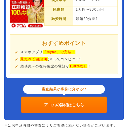
実質年率
2.4%〜17.9%
限度額
1万円〜800万円
融資時間
最短20分※1
おすすめポイント
スマホアプリ
「myac」で完結！
最短20分融資可
(※1)でコンビニOK
勤務先への在籍確認の電話が
100%なし
！
審査結果が事前に分かる!!
アコムの詳細はこちら
※1.お申込時間や審査によりご希望に添えない場合がございます。