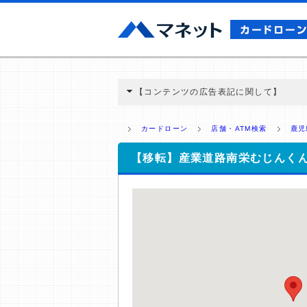
【コンテンツの広告表記に関して】
本コンテンツには、紹介している商品・商材
と弊社に対して企業から紹介報酬が支払われ
カードローン
店舗・ATM検索
鹿児
ミ収集などに基づき、公平性を担保した情
>提携企業一覧
【移転】産業道路南栄むじんく