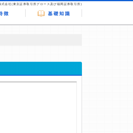
株式会社(東京証券取引所グロース及び福岡証券取引所)
が企業ホームページを訪れ、成約が発生する
はなく、当編集部の調査／ユーザーへの口コ