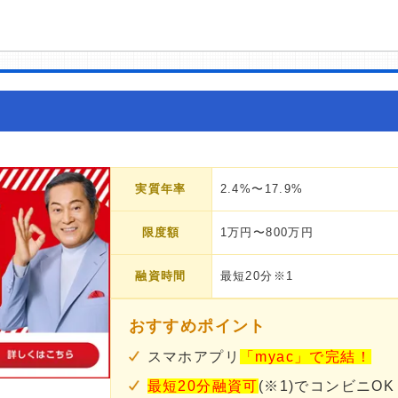
実質年率
2.4%〜17.9%
限度額
1万円〜800万円
融資時間
最短20分※1
おすすめポイント
スマホアプリ
「myac」で完結！
最短20分融資可
(※1)でコンビニOK