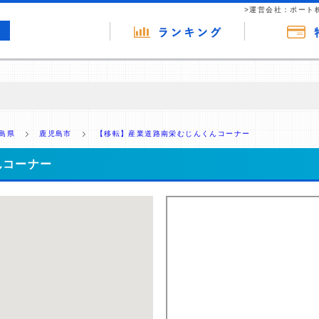
>運営会社：ポート
の広告（リンク）を含む場合があります。 これらの広告を経由して読者
るという収益モデルです。 ただし、特定の商品を根拠なくPRするもので
島県
鹿児島市
【移転】産業道路南栄むじんくんコーナー
報提供を行っています。
んコーナー