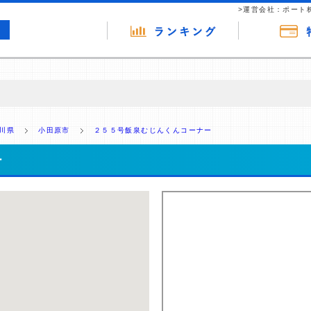
>運営会社：ポート
の広告（リンク）を含む場合があります。 これらの広告を経由して読者
るという収益モデルです。 ただし、特定の商品を根拠なくPRするもので
川県
小田原市
２５５号飯泉むじんくんコーナー
報提供を行っています。
ー