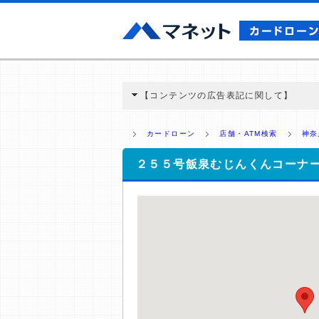
【コンテンツの広告表記に関して】
本コンテンツには、紹介している商品・商材
と弊社に対して企業から紹介報酬が支払われ
カードローン
店舗・ATM検索
神奈
ミ収集などに基づき、公平性を担保した情
>提携企業一覧
２５５号飯泉むじんくんコーナ