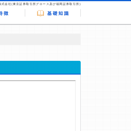
株式会社(東京証券取引所グロース及び福岡証券取引所)
が企業ホームページを訪れ、成約が発生する
はなく、当編集部の調査／ユーザーへの口コ