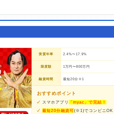
実質年率
2.4%〜17.9%
限度額
1万円〜800万円
融資時間
最短20分※1
おすすめポイント
スマホアプリ
「myac」で完結！
最短20分融資可
(※1)でコンビニOK