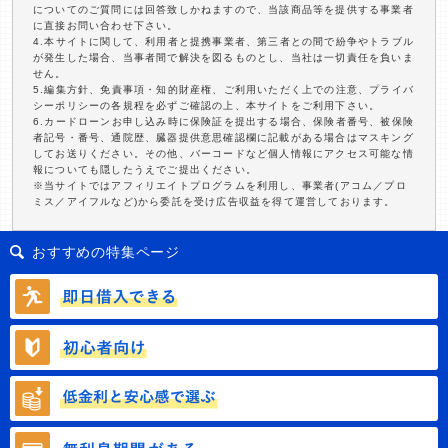
についてのご質問には回答致しかねますので、当該商品等を提供する事業者
に直接お問い合わせ下さい。
4.本サイトに関して、利用者と提携事業者、第三者との間で紛争やトラブル
が発生した場合、当事者間で解決を図るものとし、当社は一切責任を負いま
せん。
5.編集方針、免責事項・知的財産権、ご利用いただく上での注意、プライバ
シーポリシーの各規程を必ずご確認の上、本サイトをご利用下さい。
6.カードローンお申し込み時に保険証を提出する場合、保険者番号、被保険
者記号・番号、通院歴、臓器提供意思確認欄に記載がある場合はマスキング
してお送りください。その他、バーコードなど個人情報にアクセス可能な情
報についても隠したうえでご提出ください。
※当サイトではアフィリエイトプログラムを利用し、事業者(アコム／プロ
ミス／アイフルなど)から委託を受け広告収益を得て運営しております。
おすすめの特集ページ