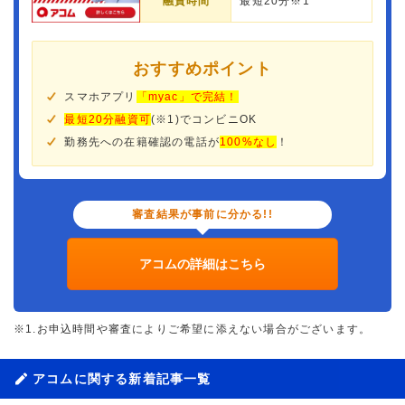
融資時間
最短20分※1
おすすめポイント
スマホアプリ
「myac」で完結！
最短20分融資可
(※1)でコンビニOK
勤務先への在籍確認の電話が
100%なし
！
審査結果が事前に分かる!!
アコムの詳細はこちら
※1.お申込時間や審査によりご希望に添えない場合がございます。
アコムに関する新着記事一覧