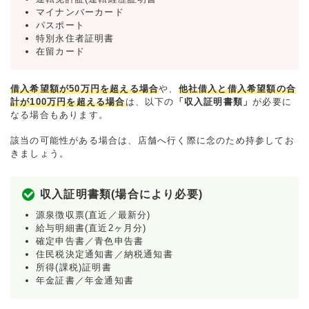
マイナンバーカード
パスポート
特別永住者証明書
在留カード
借入希望額が50万円を超える場合
や、
他社借入と借入希望額の合
計が100万円を超える場合
は、以下の
「収入証明書類」
が必要に
なる場合もあります。
該当の可能性がある場合は、店舗へ行く際に念のため持参してお
きましょう。
収入証明書類(場合により必要)
源泉徴収票(直近／最新分)
給与明細書(直近2ヶ月分)
確定申告書／青色申告書
住民税決定通知書／納税通知書
所得(課税)証明書
年金証書／年金通知書