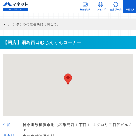
【コンテンツの広告表記に関して】
本コンテンツには、紹介している商品・商材の広告（リンク）を含む場合がありま
す。 これらの広告を経由して読者が企業ホームページを訪れ、成約が発生すると弊
社に対して企業から紹介報酬が支払われるという収益モデルです。 ただし、特定の
【閉店】綱島西口むじんくんコーナー
商品を根拠なくPRするものではなく、当編集部の調査／ユーザーへの口コミ収集な
どに基づき、公平性を担保した情報提供を行っています。
>提携企業一覧
住所
神奈川県横浜市港北区綱島西１丁目１-４グロリア目代ビル２
Ｆ