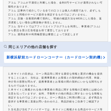
アコム アコムが不適切と判断した場合、金利0円サービスが適用されない可
能性があります。
アコム 記事内で紹介している全ての口コミは個人の感想であり、必ずしも
口コミと同様のサービス提供を保証するものではございません。
アコム 店舗・自動契約機で契約し、明細の確認方法をWEBにした場合、返
済遅延しない場合は郵送物が発生しません。
アコム 当サイトではアフィリエイトプログラムを利用し、事業者(アコム)
から委託を受け広告収益を得て運営しております
アコム 適用金利や利用極度額は審査によって決定します
同じエリアの他の店舗を探す
新横浜駅前カードローンコーナー（カードローン契約機）
1.本サイトの目的は、ローン商品等に関する適切な情報と選択の機会を提供
することにあり、当社は、提携事業者とお客様との契約締結の代理、斡旋、
仲介等の形態を問わず、提携事業者とお客様の間の契約にいかなる関与もす
るものではありません。
2.本サイトに掲載される他の事業者の商品に関する情報の正確性には細心の
注意を払っていますが、金利、手数料その他の商品に関するいかなる情報も
保証するものではございません。ローン商品をご利用の際には、必ず商品を
提供する事業者に直接お問い合わせの上、商品詳細をご自身でご確認下さ
い。
3.当社及び当社アドバイザーでは、本サイトに掲載される商品やサービス等