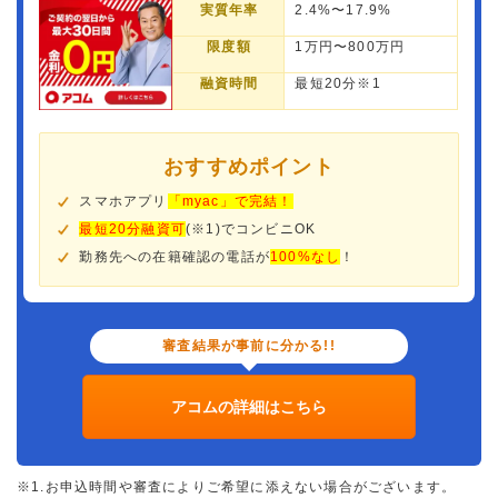
実質年率
2.4%〜17.9%
限度額
1万円〜800万円
融資時間
最短20分※1
おすすめポイント
スマホアプリ
「myac」で完結！
最短20分融資可
(※1)でコンビニOK
勤務先への在籍確認の電話が
100%なし
！
審査結果が事前に分かる!!
アコムの詳細はこちら
※1.お申込時間や審査によりご希望に添えない場合がございます。