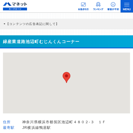
【コンテンツの広告表記に関して】
本コンテンツには、紹介している商品・商材の広告（リンク）を含む場合がありま
す。 これらの広告を経由して読者が企業ホームページを訪れ、成約が発生すると弊
社に対して企業から紹介報酬が支払われるという収益モデルです。 ただし、特定の
緑産業道路池辺町むじんくんコーナー
商品を根拠なくPRするものではなく、当編集部の調査／ユーザーへの口コミ収集な
どに基づき、公平性を担保した情報提供を行っています。
>提携企業一覧
住所
神奈川県横浜市都筑区池辺町４８０２-３ １Ｆ
最寄駅
JR横浜線鴨居駅