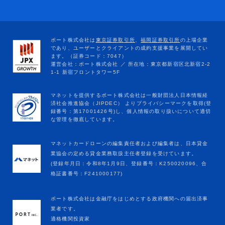
マネットカードローンの編集責任者および編集者は、日本貸金
業協会の定める貸金業務取扱主任者登録を受けています。
(登録年月日：令和8年1月9日、登録番号：K250020096、合
格証書番号：F241000177)
ポート株式会社は金融庁をはじめとする政府機関への届出済事
業者です。
適格機関投資家