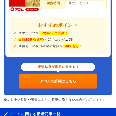
融資時間
最短20分※1
おすすめポイント
スマホアプリ
「myac」で完結！
最短20分融資可
(※1)でコンビニOK
勤務先への在籍確認の電話が
100%なし
！
審査結果が事前に分かる!!
アコムの詳細はこちら
※1.お申込時間や審査によりご希望に添えない場合がございます。
アコムに関する新着記事一覧