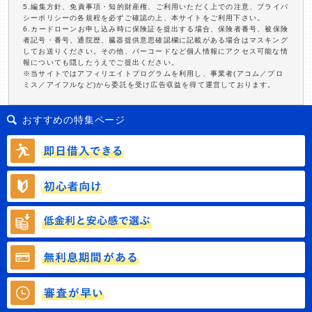
5.編集方針、免責事項・知的財産権、ご利用いただく上での注意、プライバ
シーポリシーの各規程を必ずご確認の上、本サイトをご利用下さい。
6.カードローンお申し込み時に保険証を提出する場合、保険者番号、被保険
者記号・番号、通院歴、臓器提供意思確認欄に記載がある場合はマスキング
してお送りください。その他、バーコードなど個人情報にアクセス可能な情
報についても隠したうえでご提出ください。
※当サイトではアフィリエイトプログラムを利用し、事業者(アコム／プロ
ミス／アイフルなど)から委託を受け広告収益を得て運営しております。
おすすめの特集ページ