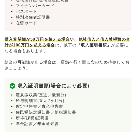
マイナンバーカード
パスポート
特別永住者証明書
在留カード
借入希望額が50万円を超える場合
や、
他社借入と借入希望額の合
計が100万円を超える場合
は、以下の
「収入証明書類」
が必要に
なる場合もあります。
該当の可能性がある場合は、店舗へ行く際に念のため持参してお
きましょう。
収入証明書類(場合により必要)
源泉徴収票(直近／最新分)
給与明細書(直近2ヶ月分)
確定申告書／青色申告書
住民税決定通知書／納税通知書
所得(課税)証明書
年金証書／年金通知書