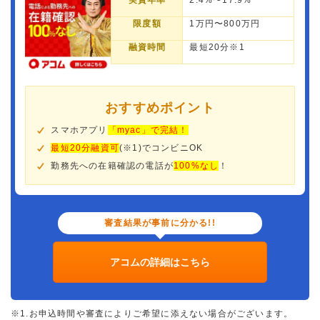
実質年率
2.4%〜17.9%
限度額
1万円〜800万円
融資時間
最短20分※1
おすすめポイント
スマホアプリ
「myac」で完結！
最短20分融資可
(※1)でコンビニOK
勤務先への在籍確認の電話が
100%なし
！
審査結果が事前に分かる!!
アコムの詳細はこちら
※1.お申込時間や審査によりご希望に添えない場合がございます。