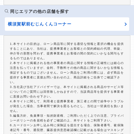
同じエリアの他の店舗を探す
横須賀駅前むじんくんコーナー
1.本サイトの目的は、ローン商品等に関する適切な情報と選択の機会を提供
することにあり、当社は、提携事業者とお客様との契約締結の代理、斡旋、
仲介等の形態を問わず、提携事業者とお客様の間の契約にいかなる関与もす
るものではありません。
2.本サイトに掲載される他の事業者の商品に関する情報の正確性には細心の
注意を払っていますが、金利、手数料その他の商品に関するいかなる情報も
保証するものではございません。ローン商品をご利用の際には、必ず商品を
提供する事業者に直接お問い合わせの上、商品詳細をご自身でご確認下さ
い。
3.当社及び当社アドバイザーでは、本サイトに掲載される商品やサービス等
についてのご質問には回答致しかねますので、当該商品等を提供する事業者
に直接お問い合わせ下さい。
4.本サイトに関して、利用者と提携事業者、第三者との間で紛争やトラブル
が発生した場合、当事者間で解決を図るものとし、当社は一切責任を負いま
せん。
5.編集方針、免責事項・知的財産権、ご利用いただく上での注意、プライバ
シーポリシーの各規程を必ずご確認の上、本サイトをご利用下さい。
6.カードローンお申し込み時に保険証を提出する場合、保険者番号、被保険
者記号・番号、通院歴、臓器提供意思確認欄に記載がある場合はマスキング