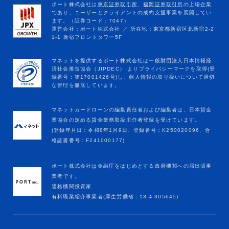
マネットカードローンの編集責任者および編集者は、日本貸金
業協会の定める貸金業務取扱主任者登録を受けています。
(登録年月日：令和8年1月9日、登録番号：K250020096、合
格証書番号：F241000177)
ポート株式会社は金融庁をはじめとする政府機関への届出済事
業者です。
適格機関投資家
有料職業紹介事業者(厚生労働省：13-ﾕ-305645)