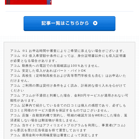
アコム ※1 お申込時間や審査によりご希望に添えない場合がございます。
アコム ※2 借入希望額や条件によっては、身分証明書以外にも収入証明書
が必要となる場合があります。
アコム 勤務先への電話での在籍確認は100％ありません。
アコム 安定した収入があればパート・バイトOK
アコム 高校生（定時制高校生および高等専門学校生も含む）はお申込いた
だけません。
アコム ご利用の際は貸付け条件をよく読み、計画的な借り入れを心がけて
ください
アコム アコムが不適切と判断した場合、金利0円サービスが適用されない可
能性があります。
アコム 記事内で紹介している全ての口コミは個人の感想であり、必ずしも
口コミと同様のサービス提供を保証するものではございません。
アコム 店舗・自動契約機で契約し、明細の確認方法をWEBにした場合、返
済遅延しない場合は郵送物が発生しません。
アコム 当サイトではアフィリエイトプログラムを利用し、事業者(アコム)
から委託を受け広告収益を得て運営しております
アコム 適用金利や利用極度額は審査によって決定します