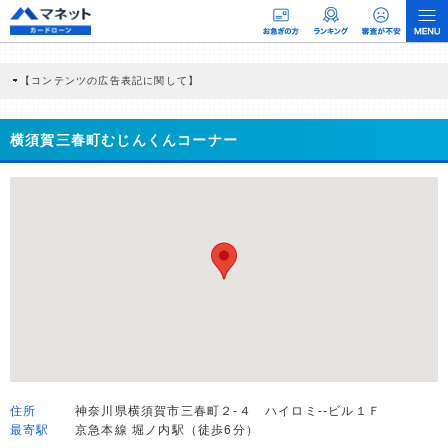
【コンテンツの広告表記に関して】
本コンテンツには、紹介している商品・商材の広告（リンク）を含む場合がありま
す。 これらの広告を経由して読者が企業ホームページを訪れ、成約が発生すると弊
社に対して企業から紹介報酬が支払われるという収益モデルです。 ただし、特定の
横須賀三春町むじんくんコーナー
商品を根拠なくPRするものではなく、当編集部の調査／ユーザーへの口コミ収集な
どに基づき、公平性を担保した情報提供を行っています。
>提携企業一覧
住所
神奈川県横須賀市三春町２-４ ハイロミ--ビル１Ｆ
最寄駅
京急本線 堀ノ内駅（徒歩6分）