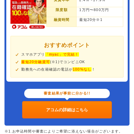
実質年率
2.4%〜17.9%
限度額
1万円〜800万円
融資時間
最短20分※1
おすすめポイント
スマホアプリ
「myac」で完結！
最短20分融資可
(※1)でコンビニOK
勤務先への在籍確認の電話が
100%なし
！
審査結果が事前に分かる!!
アコムの詳細はこちら
※1.お申込時間や審査によりご希望に添えない場合がございます。