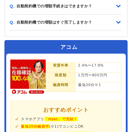
自動契約機での増額手続きはできますか？
Q.
自動契約機での増額はすぐ完了しますか？
Q.
アコム
実質年率
2.4%〜17.9%
限度額
1万円〜800万円
融資時間
最短20分※1
おすすめポイント
スマホアプリ
「myac」で完結！
最短20分融資可
(※1)でコンビニOK