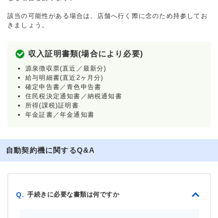
該当の可能性がある場合は、店舗へ行く際に念のため持参してお
きましょう。
収入証明書類(場合により必要)
源泉徴収票(直近／最新分)
給与明細書(直近2ヶ月分)
確定申告書／青色申告書
住民税決定通知書／納税通知書
所得(課税)証明書
年金証書／年金通知書
自動契約機に関するQ&A
手続きに必要な書類は何ですか
Q.