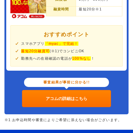
融資時間
最短20分※1
おすすめポイント
スマホアプリ
「myac」で完結！
最短20分融資可
(※1)でコンビニOK
勤務先への在籍確認の電話が
100%なし
！
審査結果が事前に分かる!!
アコムの詳細はこちら
※1.お申込時間や審査によりご希望に添えない場合がございます。