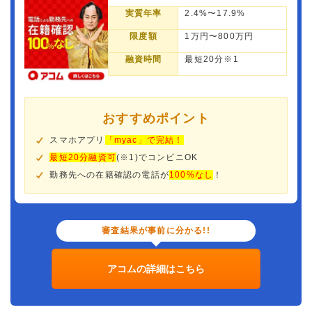
実質年率
2.4%〜17.9%
限度額
1万円〜800万円
融資時間
最短20分※1
おすすめポイント
スマホアプリ
「myac」で完結！
最短20分融資可
(※1)でコンビニOK
勤務先への在籍確認の電話が
100%なし
！
審査結果が事前に分かる!!
アコムの詳細はこちら