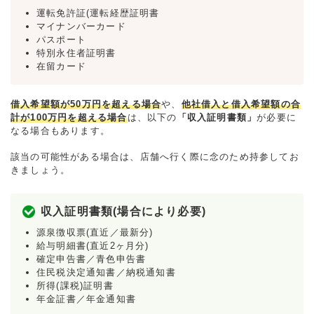
運転免許証(運転経歴証明書
マイナンバーカード
パスポート
特別永住者証明書
在留カード
借入希望額が50万円を超える場合
や、
他社借入と借入希望額の合
計が100万円を超える場合
は、以下の
「収入証明書類」
が必要に
なる場合もあります。
該当の可能性がある場合は、店舗へ行く際に念のため持参してお
きましょう。
収入証明書類(場合により必要)
源泉徴収票(直近／最新分)
給与明細書(直近2ヶ月分)
確定申告書／青色申告書
住民税決定通知書／納税通知書
所得(課税)証明書
年金証書／年金通知書