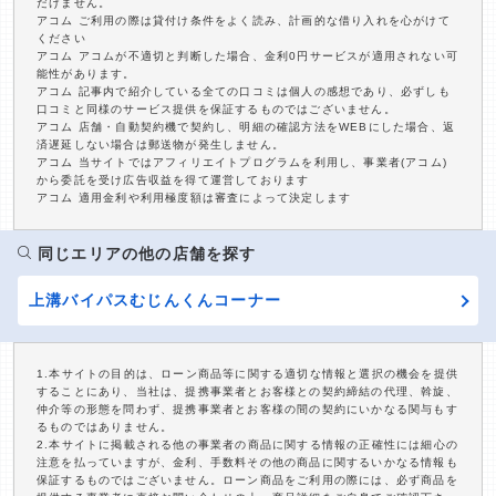
だけません。
アコム ご利用の際は貸付け条件をよく読み、計画的な借り入れを心がけて
ください
アコム アコムが不適切と判断した場合、金利0円サービスが適用されない可
能性があります。
アコム 記事内で紹介している全ての口コミは個人の感想であり、必ずしも
口コミと同様のサービス提供を保証するものではございません。
アコム 店舗・自動契約機で契約し、明細の確認方法をWEBにした場合、返
済遅延しない場合は郵送物が発生しません。
アコム 当サイトではアフィリエイトプログラムを利用し、事業者(アコム)
から委託を受け広告収益を得て運営しております
アコム 適用金利や利用極度額は審査によって決定します
同じエリアの他の店舗を探す
上溝バイパスむじんくんコーナー
1.本サイトの目的は、ローン商品等に関する適切な情報と選択の機会を提供
することにあり、当社は、提携事業者とお客様との契約締結の代理、斡旋、
仲介等の形態を問わず、提携事業者とお客様の間の契約にいかなる関与もす
るものではありません。
2.本サイトに掲載される他の事業者の商品に関する情報の正確性には細心の
注意を払っていますが、金利、手数料その他の商品に関するいかなる情報も
保証するものではございません。ローン商品をご利用の際には、必ず商品を