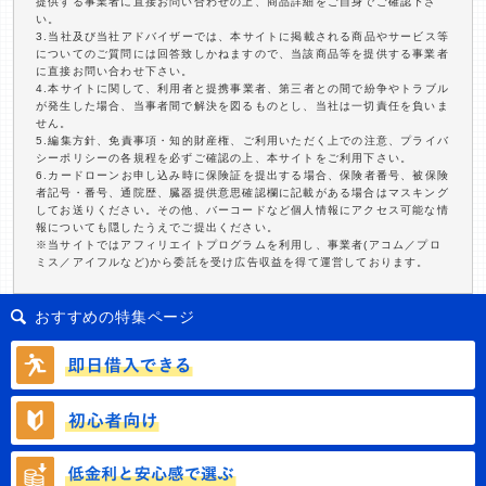
提供する事業者に直接お問い合わせの上、商品詳細をご自身でご確認下さ
い。
3.当社及び当社アドバイザーでは、本サイトに掲載される商品やサービス等
についてのご質問には回答致しかねますので、当該商品等を提供する事業者
に直接お問い合わせ下さい。
4.本サイトに関して、利用者と提携事業者、第三者との間で紛争やトラブル
が発生した場合、当事者間で解決を図るものとし、当社は一切責任を負いま
せん。
5.編集方針、免責事項・知的財産権、ご利用いただく上での注意、プライバ
シーポリシーの各規程を必ずご確認の上、本サイトをご利用下さい。
6.カードローンお申し込み時に保険証を提出する場合、保険者番号、被保険
者記号・番号、通院歴、臓器提供意思確認欄に記載がある場合はマスキング
してお送りください。その他、バーコードなど個人情報にアクセス可能な情
報についても隠したうえでご提出ください。
※当サイトではアフィリエイトプログラムを利用し、事業者(アコム／プロ
ミス／アイフルなど)から委託を受け広告収益を得て運営しております。
おすすめの特集ページ