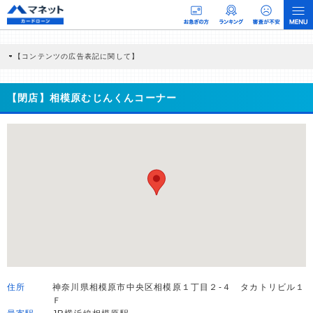
【コンテンツの広告表記に関して】
本コンテンツには、紹介している商品・商材の広告（リンク）を含む場合がありま
す。 これらの広告を経由して読者が企業ホームページを訪れ、成約が発生すると弊
社に対して企業から紹介報酬が支払われるという収益モデルです。 ただし、特定の
【閉店】相模原むじんくんコーナー
商品を根拠なくPRするものではなく、当編集部の調査／ユーザーへの口コミ収集な
どに基づき、公平性を担保した情報提供を行っています。
>提携企業一覧
住所
神奈川県相模原市中央区相模原１丁目２-４ タカトリビル１
Ｆ