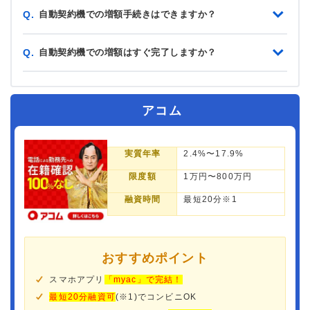
自動契約機での増額手続きはできますか？
Q.
自動契約機での増額はすぐ完了しますか？
Q.
アコム
実質年率
2.4%〜17.9%
限度額
1万円〜800万円
融資時間
最短20分※1
おすすめポイント
スマホアプリ
「myac」で完結！
最短20分融資可
(※1)でコンビニOK