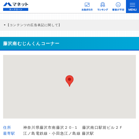
【コンテンツの広告表記に関して】
本コンテンツには、紹介している商品・商材の広告（リンク）を含む場合がありま
す。 これらの広告を経由して読者が企業ホームページを訪れ、成約が発生すると弊
社に対して企業から紹介報酬が支払われるという収益モデルです。 ただし、特定の
藤沢南むじんくんコーナー
商品を根拠なくPRするものではなく、当編集部の調査／ユーザーへの口コミ収集な
どに基づき、公平性を担保した情報提供を行っています。
>提携企業一覧
住所
神奈川県藤沢市南藤沢２０-１ 藤沢南口駅前ビル２Ｆ
最寄駅
江ノ島電鉄線・小田急江ノ島線 藤沢駅