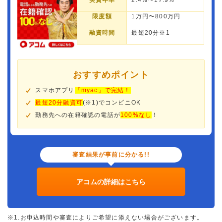
実質年率
2.4%〜17.9%
限度額
1万円〜800万円
融資時間
最短20分※1
おすすめポイント
スマホアプリ
「myac」で完結！
最短20分融資可
(※1)でコンビニOK
勤務先への在籍確認の電話が
100%なし
！
審査結果が事前に分かる!!
アコムの詳細はこちら
※1.お申込時間や審査によりご希望に添えない場合がございます。