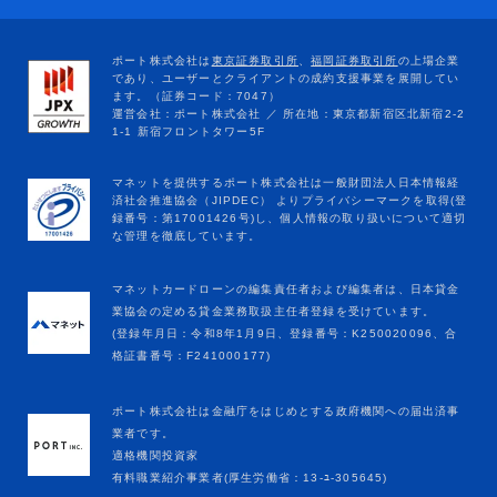
マネットカードローンの編集責任者および編集者は、日本貸金
業協会の定める貸金業務取扱主任者登録を受けています。
(登録年月日：令和8年1月9日、登録番号：K250020096、合
格証書番号：F241000177)
ポート株式会社は金融庁をはじめとする政府機関への届出済事
業者です。
適格機関投資家
有料職業紹介事業者(厚生労働省：13-ﾕ-305645)