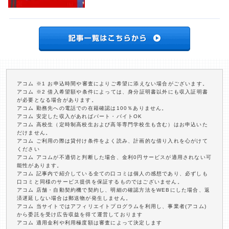
アコム ※1 お申込時間や審査によりご希望に添えない場合がございます。
アコム ※2 借入希望額や条件によっては、身分証明書以外にも収入証明書
が必要となる場合があります。
アコム 勤務先への電話での在籍確認は100％ありません。
アコム 安定した収入があればパート・バイトOK
アコム 高校生（定時制高校生および高等専門学校生も含む）はお申込いた
だけません。
アコム ご利用の際は貸付け条件をよく読み、計画的な借り入れを心がけて
ください
アコム アコムが不適切と判断した場合、金利0円サービスが適用されない可
能性があります。
アコム 記事内で紹介している全ての口コミは個人の感想であり、必ずしも
口コミと同様のサービス提供を保証するものではございません。
アコム 店舗・自動契約機で契約し、明細の確認方法をWEBにした場合、返
済遅延しない場合は郵送物が発生しません。
アコム 当サイトではアフィリエイトプログラムを利用し、事業者(アコム)
から委託を受け広告収益を得て運営しております
アコム 適用金利や利用極度額は審査によって決定します