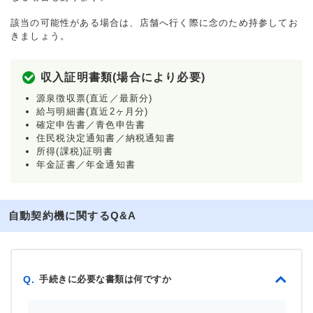
該当の可能性がある場合は、店舗へ行く際に念のため持参してお
きましょう。
収入証明書類(場合により必要)
源泉徴収票(直近／最新分)
給与明細書(直近2ヶ月分)
確定申告書／青色申告書
住民税決定通知書／納税通知書
所得(課税)証明書
年金証書／年金通知書
自動契約機に関するQ&A
手続きに必要な書類は何ですか
Q.