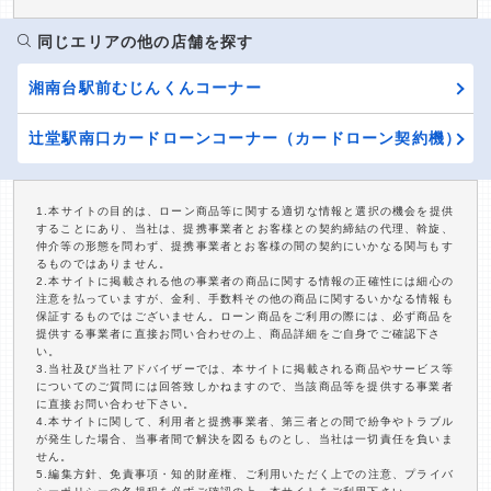
同じエリアの他の店舗を探す
湘南台駅前むじんくんコーナー
辻堂駅南口カードローンコーナー（カードローン契約機）
1.本サイトの目的は、ローン商品等に関する適切な情報と選択の機会を提供
することにあり、当社は、提携事業者とお客様との契約締結の代理、斡旋、
仲介等の形態を問わず、提携事業者とお客様の間の契約にいかなる関与もす
るものではありません。
2.本サイトに掲載される他の事業者の商品に関する情報の正確性には細心の
注意を払っていますが、金利、手数料その他の商品に関するいかなる情報も
保証するものではございません。ローン商品をご利用の際には、必ず商品を
提供する事業者に直接お問い合わせの上、商品詳細をご自身でご確認下さ
い。
3.当社及び当社アドバイザーでは、本サイトに掲載される商品やサービス等
についてのご質問には回答致しかねますので、当該商品等を提供する事業者
に直接お問い合わせ下さい。
4.本サイトに関して、利用者と提携事業者、第三者との間で紛争やトラブル
が発生した場合、当事者間で解決を図るものとし、当社は一切責任を負いま
せん。
5.編集方針、免責事項・知的財産権、ご利用いただく上での注意、プライバ