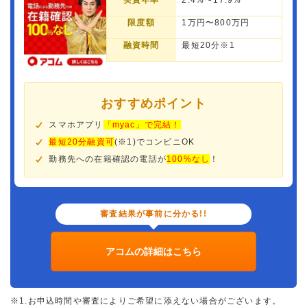
実質年率
2.4%〜17.9%
限度額
1万円〜800万円
融資時間
最短20分※1
おすすめポイント
スマホアプリ
「myac」で完結！
最短20分融資可
(※1)でコンビニOK
勤務先への在籍確認の電話が
100%なし
！
審査結果が事前に分かる!!
アコムの詳細はこちら
※1.お申込時間や審査によりご希望に添えない場合がございます。