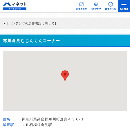
【コンテンツの広告表記に関して】
本コンテンツには、紹介している商品・商材の広告（リンク）を含む場合がありま
す。 これらの広告を経由して読者が企業ホームページを訪れ、成約が発生すると弊
社に対して企業から紹介報酬が支払われるという収益モデルです。 ただし、特定の
寒川倉見むじんくんコーナー
商品を根拠なくPRするものではなく、当編集部の調査／ユーザーへの口コミ収集な
どに基づき、公平性を担保した情報提供を行っています。
>提携企業一覧
住所
神奈川県高座郡寒川町倉見４３６-１
最寄駅
ＪＲ相模線倉見駅