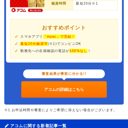
融資時間
最短20分※1
おすすめポイント
スマホアプリ
「myac」で完結！
最短20分融資可
(※1)でコンビニOK
勤務先への在籍確認の電話が
100%なし
！
審査結果が事前に分かる!!
アコムの詳細はこちら
※1.お申込時間や審査によりご希望に添えない場合がございます。
アコムに関する新着記事一覧