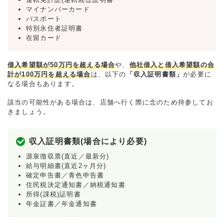
マイナンバーカード
パスポート
特別永住者証明書
在留カード
借入希望額が50万円を超える場合
や、
他社借入と借入希望額の合
計が100万円を超える場合
は、以下の
「収入証明書類」
が必要に
なる場合もあります。
該当の可能性がある場合は、店舗へ行く際に念のため持参してお
きましょう。
収入証明書類(場合により必要)
源泉徴収票(直近／最新分)
給与明細書(直近2ヶ月分)
確定申告書／青色申告書
住民税決定通知書／納税通知書
所得(課税)証明書
年金証書／年金通知書