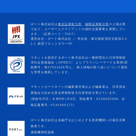
マネットカードローンの編集責任者および編集者は、日本貸金
業協会の定める貸金業務取扱主任者登録を受けています。
(登録年月日：令和8年1月9日、登録番号：K250020096、合
格証書番号：F241000177)
ポート株式会社は金融庁をはじめとする政府機関への届出済事
業者です。
適格機関投資家