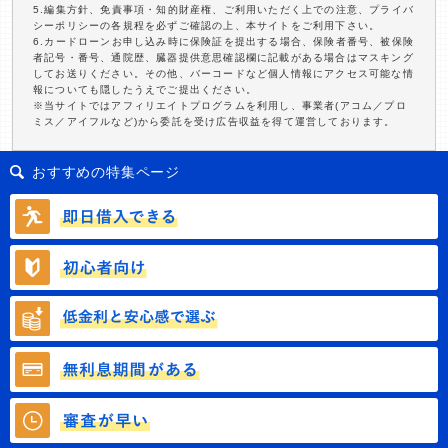
5.編集方針、免責事項・知的財産権、ご利用いただく上での注意、プライバ
シーポリシーの各規程を必ずご確認の上、本サイトをご利用下さい。
6.カードローンお申し込み時に保険証を提出する場合、保険者番号、被保険
者記号・番号、通院歴、臓器提供意思確認欄に記載がある場合はマスキング
してお送りください。その他、バーコードなど個人情報にアクセス可能な情
報についても隠したうえでご提出ください。
※当サイトではアフィリエイトプログラムを利用し、事業者(アコム／プロ
ミス／アイフルなど)から委託を受け広告収益を得て運営しております。
おすすめの特集ページ