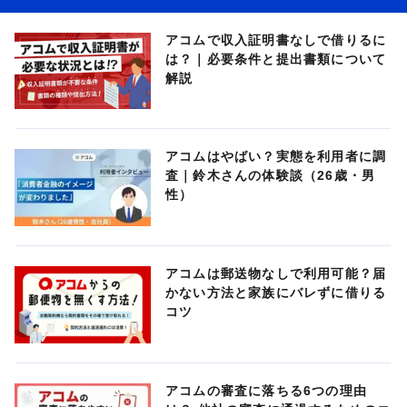
アコムで収入証明書なしで借りるに
は？｜必要条件と提出書類について
解説
アコムはやばい？実態を利用者に調
査｜鈴木さんの体験談（26歳・男
性）
アコムは郵送物なしで利用可能？届
かない方法と家族にバレずに借りる
コツ
アコムの審査に落ちる6つの理由