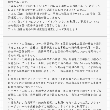
能性があります。
アコム 記事内で紹介している全ての口コミは個人の感想であり、必ずしも
口コミと同様のサービス提供を保証するものではございません。
アコム 店舗・自動契約機で契約し、明細の確認方法をWEBにした場合、返
済遅延しない場合は郵送物が発生しません。
アコム 当サイトではアフィリエイトプログラムを利用し、事業者(アコム)
から委託を受け広告収益を得て運営しております
アコム 適用金利や利用極度額は審査によって決定します
1.本サイトの目的は、ローン商品等に関する適切な情報と選択の機会を提供
することにあり、当社は、提携事業者とお客様との契約締結の代理、斡旋、
仲介等の形態を問わず、提携事業者とお客様の間の契約にいかなる関与もす
るものではありません。
2.本サイトに掲載される他の事業者の商品に関する情報の正確性には細心の
注意を払っていますが、金利、手数料その他の商品に関するいかなる情報も
保証するものではございません。ローン商品をご利用の際には、必ず商品を
提供する事業者に直接お問い合わせの上、商品詳細をご自身でご確認下さ
い。
3.当社及び当社アドバイザーでは、本サイトに掲載される商品やサービス等
についてのご質問には回答致しかねますので、当該商品等を提供する事業者
に直接お問い合わせ下さい。
4.本サイトに関して、利用者と提携事業者、第三者との間で紛争やトラブル
が発生した場合、当事者間で解決を図るものとし、当社は一切責任を負いま
せん。
5.編集方針、免責事項・知的財産権、ご利用いただく上での注意、プライバ
シーポリシーの各規程を必ずご確認の上、本サイトをご利用下さい。