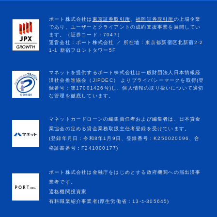
マネットカードローンの編集責任者および編集者は、日本貸金
業協会の定める貸金業務取扱主任者登録を受けています。
(登録年月日：令和8年1月9日、登録番号：K250020096、合
格証書番号：F241000177)
ポート株式会社は金融庁をはじめとする政府機関への届出済事
業者です。
適格機関投資家
有料職業紹介事業者(厚生労働省：13-ﾕ-305645)