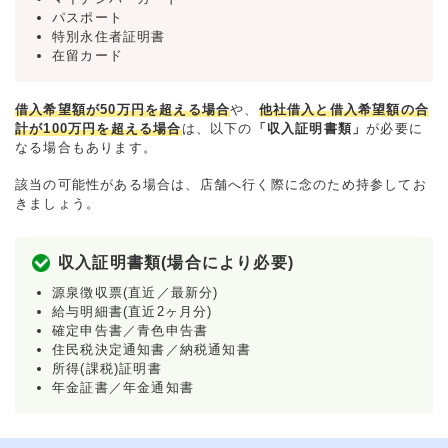
パスポート
特別永住者証明書
在留カード
借入希望額が50万円を超える場合
や、
他社借入と借入希望額の合
計が100万円を超える場合
は、以下の
「収入証明書類」
が必要に
なる場合もあります。
該当の可能性がある場合は、店舗へ行く際に念のため持参してお
きましょう。
収入証明書類(場合により必要)
源泉徴収票(直近／最新分)
給与明細書(直近2ヶ月分)
確定申告書／青色申告書
住民税決定通知書／納税通知書
所得(課税)証明書
年金証書／年金通知書