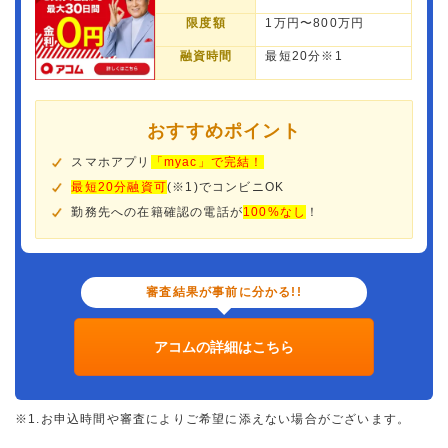
限度額
1万円〜800万円
融資時間
最短20分※1
おすすめポイント
スマホアプリ
「myac」で完結！
最短20分融資可
(※1)でコンビニOK
勤務先への在籍確認の電話が
100%なし
！
審査結果が事前に分かる!!
アコムの詳細はこちら
※1.お申込時間や審査によりご希望に添えない場合がございます。