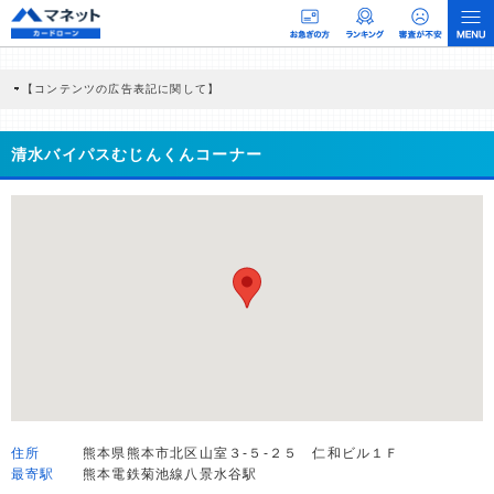
【コンテンツの広告表記に関して】
本コンテンツには、紹介している商品・商材の広告（リンク）を含む場合がありま
す。 これらの広告を経由して読者が企業ホームページを訪れ、成約が発生すると弊
社に対して企業から紹介報酬が支払われるという収益モデルです。 ただし、特定の
清水バイパスむじんくんコーナー
商品を根拠なくPRするものではなく、当編集部の調査／ユーザーへの口コミ収集な
どに基づき、公平性を担保した情報提供を行っています。
>提携企業一覧
住所
熊本県熊本市北区山室３-５-２５ 仁和ビル１Ｆ
最寄駅
熊本電鉄菊池線八景水谷駅