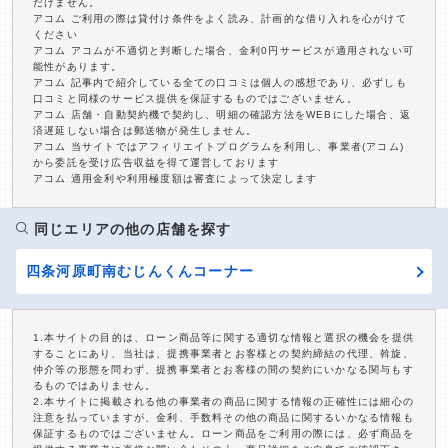
だけません。
アコム ご利用の際は貸付け条件をよく読み、計画的な借り入れを心がけて
ください
アコム アコムが不適切と判断した場合、金利0円サービスが適用されない可
能性があります。
アコム 記事内で紹介している全ての口コミは個人の感想であり、必ずしも
口コミと同様のサービス提供を保証するものではございません。
アコム 店舗・自動契約機で契約し、明細の確認方法をWEBにした場合、返
済遅延しない場合は郵送物が発生しません。
アコム 当サイトではアフィリエイトプログラムを利用し、事業者(アコム)
から委託を受け広告収益を得て運営しております
アコム 適用金利や利用極度額は審査によって決定します
同じエリアの他の店舗を探す
四条河原町南むじんくんコーナー
1.本サイトの目的は、ローン商品等に関する適切な情報と選択の機会を提供
することにあり、当社は、提携事業者とお客様との契約締結の代理、斡旋、
仲介等の形態を問わず、提携事業者とお客様の間の契約にいかなる関与もす
るものではありません。
2.本サイトに掲載される他の事業者の商品に関する情報の正確性には細心の
注意を払っていますが、金利、手数料その他の商品に関するいかなる情報も
保証するものではございません。ローン商品をご利用の際には、必ず商品を