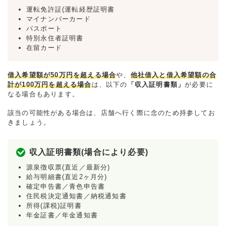
運転免許証(運転経歴証明書
マイナンバーカード
パスポート
特別永住者証明書
在留カード
借入希望額が50万円を超える場合
や、
他社借入と借入希望額の合
計が100万円を超える場合
は、以下の
「収入証明書類」
が必要に
なる場合もあります。
該当の可能性がある場合は、店舗へ行く際に念のため持参してお
きましょう。
収入証明書類(場合により必要)
源泉徴収票(直近／最新分)
給与明細書(直近2ヶ月分)
確定申告書／青色申告書
住民税決定通知書／納税通知書
所得(課税)証明書
年金証書／年金通知書