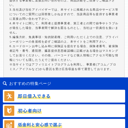
提供する事業者に直接お問い合わせの上、商品詳細をご自身でご確認下さ
い。
3.当社及び当社アドバイザーでは、本サイトに掲載される商品やサービス等
についてのご質問には回答致しかねますので、当該商品等を提供する事業者
に直接お問い合わせ下さい。
4.本サイトに関して、利用者と提携事業者、第三者との間で紛争やトラブル
が発生した場合、当事者間で解決を図るものとし、当社は一切責任を負いま
せん。
5.編集方針、免責事項・知的財産権、ご利用いただく上での注意、プライバ
シーポリシーの各規程を必ずご確認の上、本サイトをご利用下さい。
6.カードローンお申し込み時に保険証を提出する場合、保険者番号、被保険
者記号・番号、通院歴、臓器提供意思確認欄に記載がある場合はマスキング
してお送りください。その他、バーコードなど個人情報にアクセス可能な情
報についても隠したうえでご提出ください。
※当サイトではアフィリエイトプログラムを利用し、事業者(アコム／プロ
ミス／アイフルなど)から委託を受け広告収益を得て運営しております。
おすすめの特集ページ