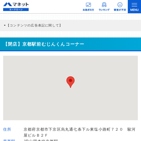
【コンテンツの広告表記に関して】
本コンテンツには、紹介している商品・商材の広告（リンク）を含む場合がありま
す。 これらの広告を経由して読者が企業ホームページを訪れ、成約が発生すると弊
社に対して企業から紹介報酬が支払われるという収益モデルです。 ただし、特定の
【閉店】京都駅前むじんくんコーナー
商品を根拠なくPRするものではなく、当編集部の調査／ユーザーへの口コミ収集な
どに基づき、公平性を担保した情報提供を行っています。
>提携企業一覧
住所
京都府京都市下京区烏丸通七条下ル東塩小路町７２０ 駿河
屋ビルＢ２Ｆ