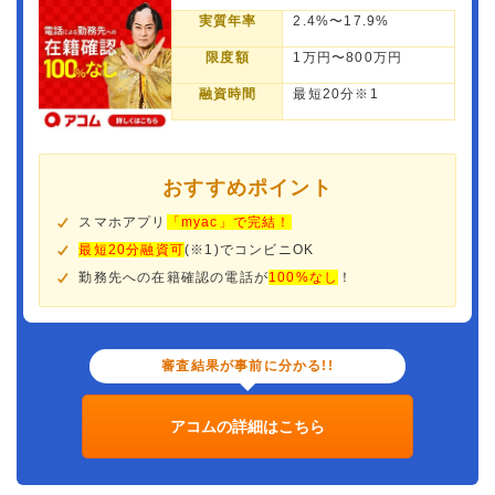
実質年率
2.4%〜17.9%
限度額
1万円〜800万円
融資時間
最短20分※1
おすすめポイント
スマホアプリ
「myac」で完結！
最短20分融資可
(※1)でコンビニOK
勤務先への在籍確認の電話が
100%なし
！
審査結果が事前に分かる!!
アコムの詳細はこちら