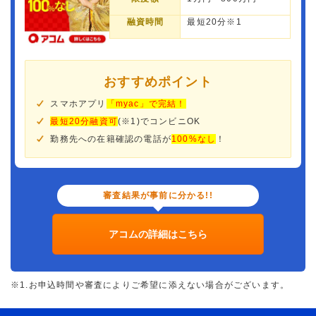
融資時間
最短20分※1
おすすめポイント
スマホアプリ
「myac」で完結！
最短20分融資可
(※1)でコンビニOK
勤務先への在籍確認の電話が
100%なし
！
審査結果が事前に分かる!!
アコムの詳細はこちら
※1.お申込時間や審査によりご希望に添えない場合がございます。