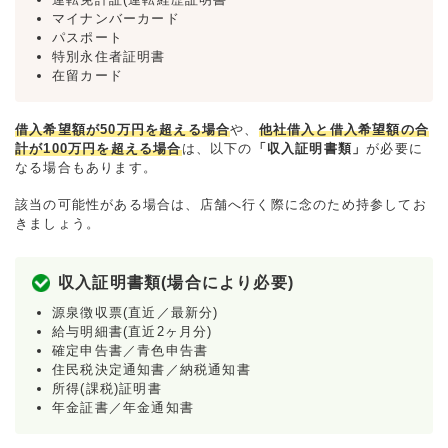
マイナンバーカード
パスポート
特別永住者証明書
在留カード
借入希望額が50万円を超える場合
や、
他社借入と借入希望額の合
計が100万円を超える場合
は、以下の
「収入証明書類」
が必要に
なる場合もあります。
該当の可能性がある場合は、店舗へ行く際に念のため持参してお
きましょう。
収入証明書類(場合により必要)
源泉徴収票(直近／最新分)
給与明細書(直近2ヶ月分)
確定申告書／青色申告書
住民税決定通知書／納税通知書
所得(課税)証明書
年金証書／年金通知書