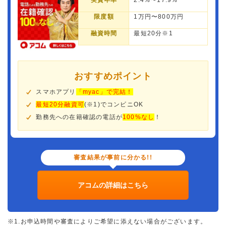
実質年率
2.4%〜17.9%
限度額
1万円〜800万円
融資時間
最短20分※1
おすすめポイント
スマホアプリ
「myac」で完結！
最短20分融資可
(※1)でコンビニOK
勤務先への在籍確認の電話が
100%なし
！
審査結果が事前に分かる!!
アコムの詳細はこちら
※1.お申込時間や審査によりご希望に添えない場合がございます。