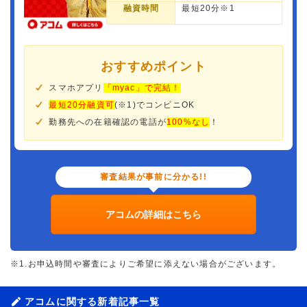
融資時間
最短20分※1
おすすめポイント
スマホアプリ
「myac」で完結！
最短20分融資可
(※1)でコンビニOK
勤務先への在籍確認の電話が
100%なし
！
審査結果が事前に分かる!!
アコムの詳細はこちら
※1.お申込時間や審査によりご希望に添えない場合がございます。
アコムに関する新着記事一覧