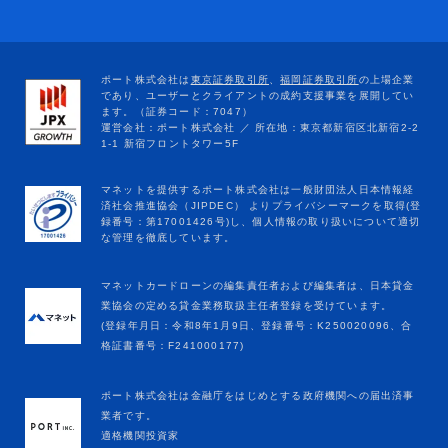
マネットカードローンの編集責任者および編集者は、日本貸金
業協会の定める貸金業務取扱主任者登録を受けています。
(登録年月日：令和8年1月9日、登録番号：K250020096、合
格証書番号：F241000177)
ポート株式会社は金融庁をはじめとする政府機関への届出済事
業者です。
適格機関投資家