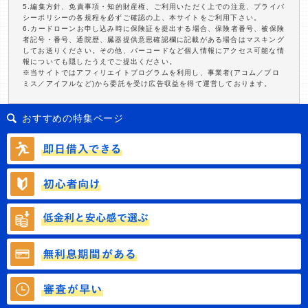
5.編集方針、免責事項・知的財産権、ご利用いただく上での注意、プライバ
シーポリシーの各規程を必ずご確認の上、本サイトをご利用下さい。
6.カードローンお申し込み時に保険証を提出する場合、保険者番号、被保険
者記号・番号、通院歴、臓器提供意思確認欄に記載がある場合はマスキング
してお送りください。その他、バーコードなど個人情報にアクセス可能な情
報についても隠したうえでご提出ください。
※当サイトではアフィリエイトプログラムを利用し、事業者(アコム／プロ
ミス／アイフルなど)から委託を受け広告収益を得て運営しております。
おすすめの特集ページ