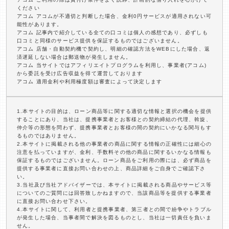
ください
アコム アコムが不適切と判断した場合、金利0円サービスが適用されない可
能性があります。
アコム 記事内で紹介している全ての口コミは個人の感想であり、必ずしも
口コミと同様のサービス提供を保証するものではございません。
アコム 店舗・自動契約機で契約し、明細の確認方法をWEBにした場合、返
済遅延しない場合は郵送物が発生しません。
アコム 当サイトではアフィリエイトプログラムを利用し、事業者(アコム)
から委託を受け広告収益を得て運営しております
アコム 適用金利や利用極度額は審査によって決定します
1.本サイトの目的は、ローン商品等に関する適切な情報と選択の機会を提供
することにあり、当社は、提携事業者とお客様との契約締結の代理、斡旋、
仲介等の形態を問わず、提携事業者とお客様の間の契約にいかなる関与もす
るものではありません。
2.本サイトに掲載される他の事業者の商品に関する情報の正確性には細心の
注意を払っていますが、金利、手数料その他の商品に関するいかなる情報も
保証するものではございません。ローン商品をご利用の際には、必ず商品を
提供する事業者に直接お問い合わせの上、商品詳細をご自身でご確認下さ
い。
3.当社及び当社アドバイザーでは、本サイトに掲載される商品やサービス等
についてのご質問には回答致しかねますので、当該商品等を提供する事業者
に直接お問い合わせ下さい。
4.本サイトに関して、利用者と提携事業者、第三者との間で紛争やトラブル
が発生した場合、当事者間で解決を図るものとし、当社は一切責任を負いま
せん。