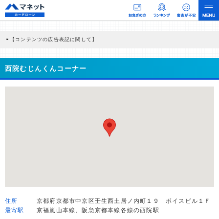
【コンテンツの広告表記に関して】
本コンテンツには、紹介している商品・商材の広告（リンク）を含む場合がありま
す。 これらの広告を経由して読者が企業ホームページを訪れ、成約が発生すると弊
社に対して企業から紹介報酬が支払われるという収益モデルです。 ただし、特定の
西院むじんくんコーナー
商品を根拠なくPRするものではなく、当編集部の調査／ユーザーへの口コミ収集な
どに基づき、公平性を担保した情報提供を行っています。
>提携企業一覧
住所
京都府京都市中京区壬生西土居ノ内町１９ ボイスビル１Ｆ
最寄駅
京福嵐山本線、阪急京都本線各線の西院駅