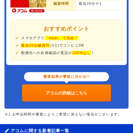
融資時間
最短20分※1
おすすめポイント
スマホアプリ
「myac」で完結！
最短20分融資可
(※1)でコンビニOK
勤務先への在籍確認の電話が
100%なし
！
審査結果が事前に分かる!!
アコムの詳細はこちら
※1.お申込時間や審査によりご希望に添えない場合がございます。
アコムに関する新着記事一覧