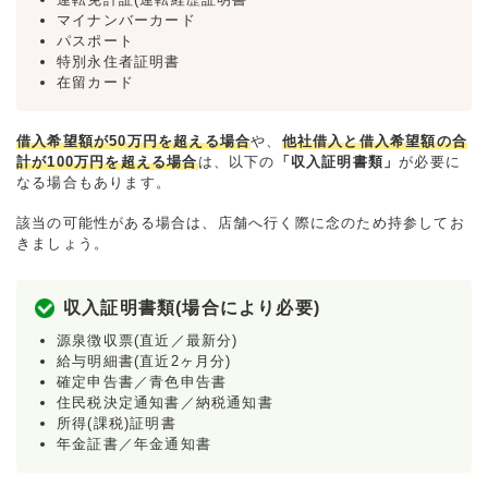
マイナンバーカード
パスポート
特別永住者証明書
在留カード
借入希望額が50万円を超える場合
や、
他社借入と借入希望額の合
計が100万円を超える場合
は、以下の
「収入証明書類」
が必要に
なる場合もあります。
該当の可能性がある場合は、店舗へ行く際に念のため持参してお
きましょう。
収入証明書類(場合により必要)
源泉徴収票(直近／最新分)
給与明細書(直近2ヶ月分)
確定申告書／青色申告書
住民税決定通知書／納税通知書
所得(課税)証明書
年金証書／年金通知書