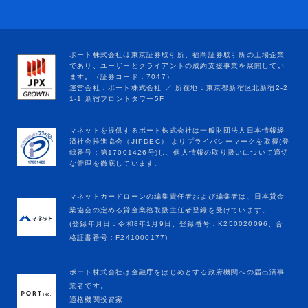
マネットカードローンの編集責任者および編集者は、日本貸金
業協会の定める貸金業務取扱主任者登録を受けています。
(登録年月日：令和8年1月9日、登録番号：K250020096、合
格証書番号：F241000177)
ポート株式会社は金融庁をはじめとする政府機関への届出済事
業者です。
適格機関投資家