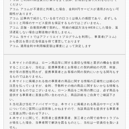
ください
アコム アコムが不適切と判断した場合、金利0円サービスが適用されない可
能性があります。
アコム 記事内で紹介している全ての口コミは個人の感想であり、必ずしも
口コミと同様のサービス提供を保証するものではございません。
アコム 店舗・自動契約機で契約し、明細の確認方法をWEBにした場合、返
済遅延しない場合は郵送物が発生しません。
アコム 当サイトではアフィリエイトプログラムを利用し、事業者(アコム)
から委託を受け広告収益を得て運営しております
アコム 適用金利や利用極度額は審査によって決定します
1.本サイトの目的は、ローン商品等に関する適切な情報と選択の機会を提供
することにあり、当社は、提携事業者とお客様との契約締結の代理、斡旋、
仲介等の形態を問わず、提携事業者とお客様の間の契約にいかなる関与もす
るものではありません。
2.本サイトに掲載される他の事業者の商品に関する情報の正確性には細心の
注意を払っていますが、金利、手数料その他の商品に関するいかなる情報も
保証するものではございません。ローン商品をご利用の際には、必ず商品を
提供する事業者に直接お問い合わせの上、商品詳細をご自身でご確認下さ
い。
3.当社及び当社アドバイザーでは、本サイトに掲載される商品やサービス等
についてのご質問には回答致しかねますので、当該商品等を提供する事業者
に直接お問い合わせ下さい。
4.本サイトに関して、利用者と提携事業者、第三者との間で紛争やトラブル
が発生した場合、当事者間で解決を図るものとし、当社は一切責任を負いま
せん。