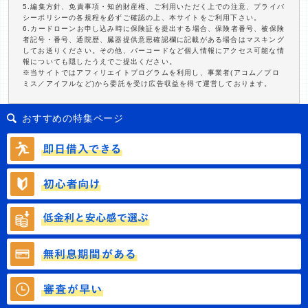
5.編集方針、免責事項・知的財産権、ご利用いただく上での注意、プライバ
シーポリシーの各規程を必ずご確認の上、本サイトをご利用下さい。
6.カードローンお申し込み時に保険証を提出する場合、保険者番号、被保険
者記号・番号、通院歴、臓器提供意思確認欄に記載がある場合はマスキング
してお送りください。その他、バーコードなど個人情報にアクセス可能な情
報についても隠したうえでご提出ください。
※当サイトではアフィリエイトプログラムを利用し、事業者(アコム／プロ
ミス／アイフルなど)から委託を受け広告収益を得て運営しております。
おすすめの特集ページ