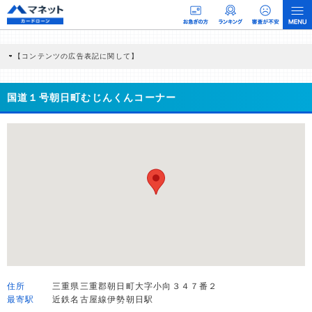
【コンテンツの広告表記に関して】
本コンテンツには、紹介している商品・商材の広告（リンク）を含む場合がありま
す。 これらの広告を経由して読者が企業ホームページを訪れ、成約が発生すると弊
社に対して企業から紹介報酬が支払われるという収益モデルです。 ただし、特定の
国道１号朝日町むじんくんコーナー
商品を根拠なくPRするものではなく、当編集部の調査／ユーザーへの口コミ収集な
どに基づき、公平性を担保した情報提供を行っています。
>提携企業一覧
住所
三重県三重郡朝日町大字小向３４７番２
最寄駅
近鉄名古屋線伊勢朝日駅