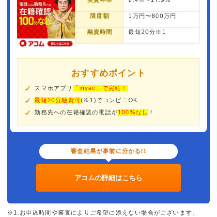
実質年率
2.4%〜17.9%
限度額
1万円〜800万円
融資時間
最短20分※1
おすすめポイント
スマホアプリ
「myac」で完結！
最短20分融資可
(※1)でコンビニOK
勤務先への在籍確認の電話が
100%なし
！
審査結果が事前に分かる!!
アコムの詳細はこちら
※1.お申込時間や審査によりご希望に添えない場合がございます。