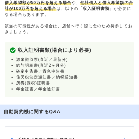
借入希望額が50万円を超える場合
や、
他社借入と借入希望額の合
計が100万円を超える場合
は、以下の
「収入証明書類」
が必要に
なる場合もあります。
該当の可能性がある場合は、店舗へ行く際に念のため持参してお
きましょう。
収入証明書類(場合により必要)
源泉徴収票(直近／最新分)
給与明細書(直近2ヶ月分)
確定申告書／青色申告書
住民税決定通知書／納税通知書
所得(課税)証明書
年金証書／年金通知書
自動契約機に関するQ&A