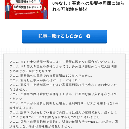
0%なし！審査への影響や周囲に知ら
れる可能性を解説
アコム ※1 お申込時間や審査によりご希望に添えない場合がございます。
アコム ※2 借入希望額や条件によっては、身分証明書以外にも収入証明書
が必要となる場合があります。
アコム 勤務先への電話での在籍確認は100％ありません。
アコム 安定した収入があればパート・バイトOK
アコム 高校生（定時制高校生および高等専門学校生も含む）はお申込いた
だけません。
アコム ご利用の際は貸付け条件をよく読み、計画的な借り入れを心がけて
ください
アコム アコムが不適切と判断した場合、金利0円サービスが適用されない可
能性があります。
アコム 記事内で紹介している全ての口コミは個人の感想であり、必ずしも
口コミと同様のサービス提供を保証するものではございません。
アコム 店舗・自動契約機で契約し、明細の確認方法をWEBにした場合、返
済遅延しない場合は郵送物が発生しません。