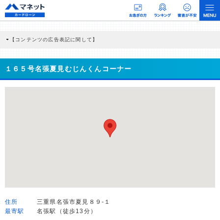
【コンテンツの広告表記に関して】
本コンテンツには、紹介している商品・商材の広告（リンク）を含む場合がありま
す。 これらの広告を経由して読者が企業ホームページを訪れ、成約が発生すると弊
社に対して企業から紹介報酬が支払われるという収益モデルです。 ただし、特定の
１６５号名張夏見むじんくんコーナー
商品を根拠なくPRするものではなく、当編集部の調査／ユーザーへの口コミ収集な
どに基づき、公平性を担保した情報提供を行っています。
>提携企業一覧
住所
三重県名張市夏見８９-１
最寄駅
名張駅（徒歩13分）