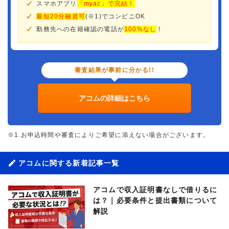
スマホアプリ
「myac」で完結！
最短20分融資可
(※1)でコンビニOK
勤務先への在籍確認の電話が
100%なし
！
審査結果が事前に分かる!!
アコムの詳細はこちら
※1.お申込時間や審査によりご希望に添えない場合がございます。
アコムに関する新着記事一覧
アコムで収入証明書なしで借りるに
は？｜必要条件と提出書類について
解説