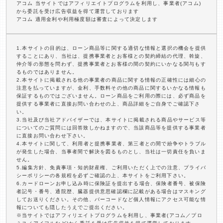
アコム 当サイトではアフィリエイトプログラムを利用し、事業者(アコム)
から委託を受け広告収益を得て運営しております
アコム 適用金利や利用極度額は審査によって決定します
1.本サイトの目的は、ローン商品等に関する適切な情報と選択の機会を提供
することにあり、当社は、提携事業者とお客様との契約締結の代理、斡旋、
仲介等の形態を問わず、提携事業者とお客様の間の契約にいかなる関与もす
るものではありません。
2.本サイトに掲載される他の事業者の商品に関する情報の正確性には細心の
注意を払っていますが、金利、手数料その他の商品に関するいかなる情報も
保証するものではございません。ローン商品をご利用の際には、必ず商品を
提供する事業者に直接お問い合わせの上、商品詳細をご自身でご確認下さ
い。
3.当社及び当社アドバイザーでは、本サイトに掲載される商品やサービス等
についてのご質問には回答致しかねますので、当該商品等を提供する事業者
に直接お問い合わせ下さい。
4.本サイトに関して、利用者と提携事業者、第三者との間で紛争やトラブル
が発生した場合、当事者間で解決を図るものとし、当社は一切責任を負いま
せん。
5.編集方針、免責事項・知的財産権、ご利用いただく上での注意、プライバ
シーポリシーの各規程を必ずご確認の上、本サイトをご利用下さい。
6.カードローンお申し込み時に保険証を提出する場合、保険者番号、被保険
者記号・番号、通院歴、臓器提供意思確認欄に記載がある場合はマスキング
してお送りください。その他、バーコードなど個人情報にアクセス可能な情
報についても隠したうえでご提出ください。
※当サイトではアフィリエイトプログラムを利用し、事業者(アコム／プロ