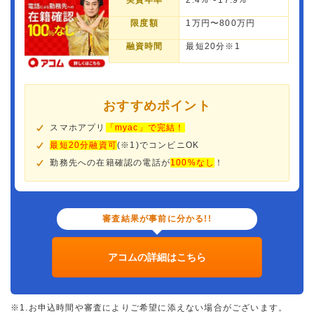
実質年率
2.4%〜17.9%
限度額
1万円〜800万円
融資時間
最短20分※1
おすすめポイント
スマホアプリ
「myac」で完結！
最短20分融資可
(※1)でコンビニOK
勤務先への在籍確認の電話が
100%なし
！
審査結果が事前に分かる!!
アコムの詳細はこちら
※1.お申込時間や審査によりご希望に添えない場合がございます。