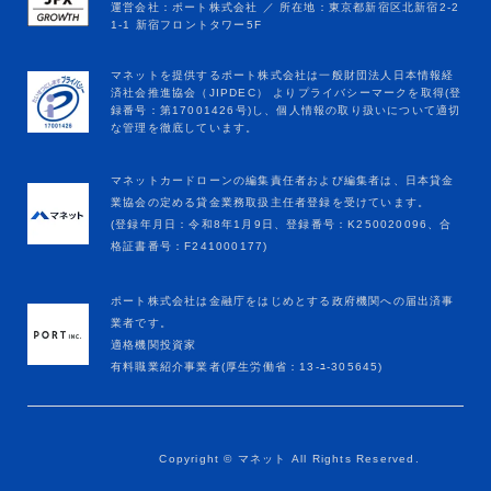
マネットカードローンの編集責任者および編集者は、日本貸金
業協会の定める貸金業務取扱主任者登録を受けています。
(登録年月日：令和8年1月9日、登録番号：K250020096、合
格証書番号：F241000177)
ポート株式会社は金融庁をはじめとする政府機関への届出済事
業者です。
適格機関投資家
有料職業紹介事業者(厚生労働省：13-ﾕ-305645)