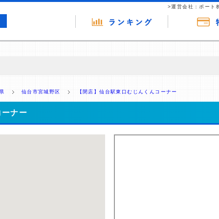
>運営会社：ポート
の広告（リンク）を含む場合があります。 これらの広告を経由して読者
るという収益モデルです。 ただし、特定の商品を根拠なくPRするもので
県
仙台市宮城野区
【閉店】仙台駅東口むじんくんコーナー
報提供を行っています。
コーナー