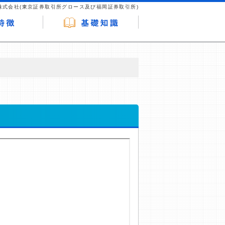
株式会社(東京証券取引所グロース及び福岡証券取引所)
が企業ホームページを訪れ、成約が発生する
はなく、当編集部の調査／ユーザーへの口コ