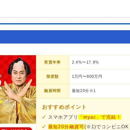
実質年率
2.4%〜17.9%
限度額
1万円〜800万円
融資時間
最短20分※1
おすすめポイント
スマホアプリ
「myac」で完結！
最短20分融資可
(※1)でコンビニOK