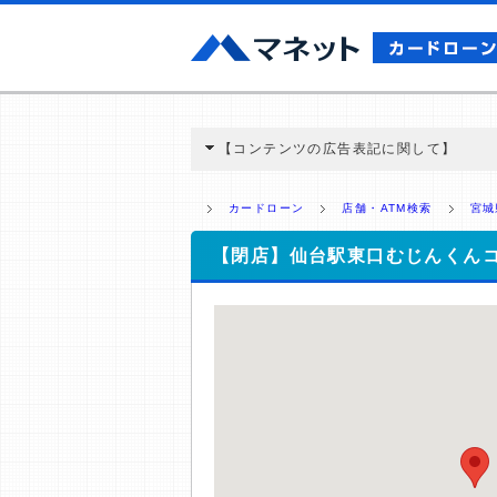
【コンテンツの広告表記に関して】
本コンテンツには、紹介している商品・商材
と弊社に対して企業から紹介報酬が支払われ
カードローン
店舗・ATM検索
宮城
ミ収集などに基づき、公平性を担保した情
>提携企業一覧
【閉店】仙台駅東口むじんくん